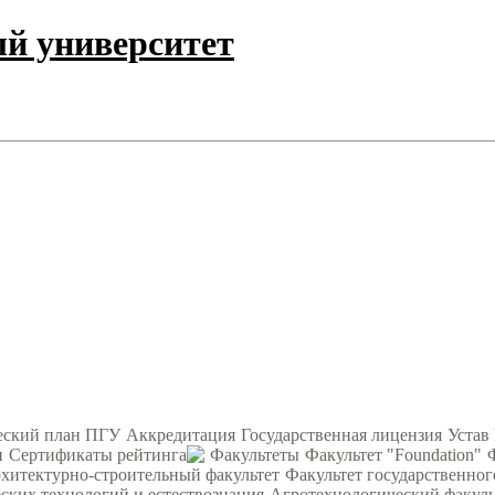
ый университет
еский план ПГУ
Аккредитация
Государственная лицензия
Устав
и
Сертификаты рейтинга
Факультеты
Факультет "Foundation"
хитектурно-строительный факультет
Факультет государственног
ских технологий и естествознания
Агротехнологический факуль