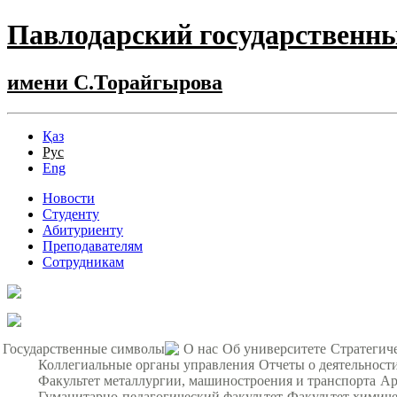
Павлодарский государственн
имени С.Торайгырова
Қаз
Рус
Eng
Новости
Студенту
Абитуриенту
Преподавателям
Сотрудникам
Государственные символы
О нас
Об университете
Стратегич
Коллегиальные органы управления
Отчеты о деятельност
Факультет металлургии, машиностроения и транспорта
Ар
Гуманитарно-педагогический факультет
Факультет химиче