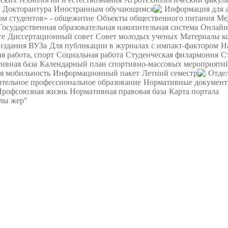
Докторантура
Иностранным обучающимся
Информация для 
ом студентов» - общежитие
Объекты общественного питания
Ме
Государственная образовательная накопительная система
Онлайн
те
Диссертационный совет
Совет молодых ученых
Материалы к
издания ВУЗа
Для публикации в журналах с импакт-фактором
Н
я работа, спорт
Социальная работа
Студенческая филармония
С
ивная база
Календарный план спортивно-массовых мероприяти
я мобильность
Информационный пакет
Летний семестр
Отде
тельное профессиональное образование
Нормативные докумен
Профсоюзная жизнь
Нормативная правовая база
Карта портала
рлы жер"