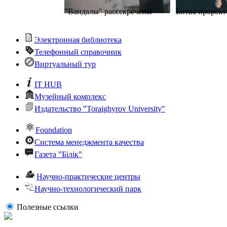
"Вандалы" рассекречены
Битва прорект
Электронная библиотека
Телефонный справочник
Виртуальный тур
Выборы. Финал
Дискотека сту
IT HUB
Музейный комплекс
Издательство "Toraighyrov University"
Foundation
Система менеджмента качества
Кто такой сту
Флешмоб Каратэ
декан?
Газета "Білік"
Научно-практические центры
Научно-технологический парк
Полезные ссылки
Советы фитнес-тренера
ПГУ территори
офисным работникам
Нефтисов А.