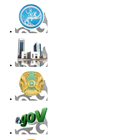
Как подготовить имунитет к
весне
ACAR