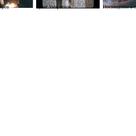
оров
Рулат Умарбеков
Посвящение в с
ддеканов
Деканы тоже люди
Crazy Science 
денческий
Рафаэль Вахитов
Футбол
я Личностей -
Инфаркт и инсульт - как
Как сохранить 
снизить риск
и взрослых – с