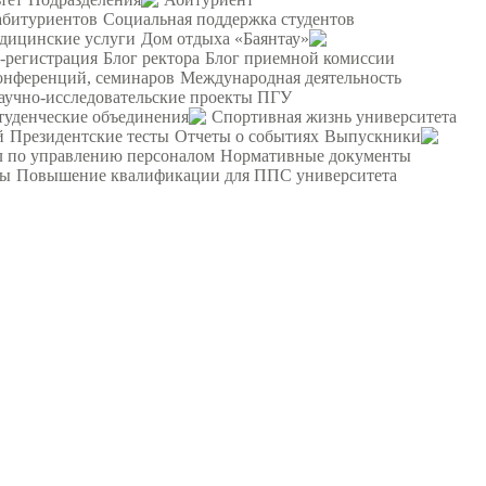
абитуриентов
Социальная поддержка студентов
дицинские услуги
Дом отдыха «Баянтау»
-регистрация
Блог ректора
Блог приемной комиссии
онференций, семинаров
Международная деятельность
аучно-исследовательские проекты ПГУ
туденческие объединения
Спортивная жизнь университета
й
Президентские тесты
Отчеты о событиях
Выпускники
л по управлению персоналом
Нормативные документы
ты
Повышение квалификации для ППС университета