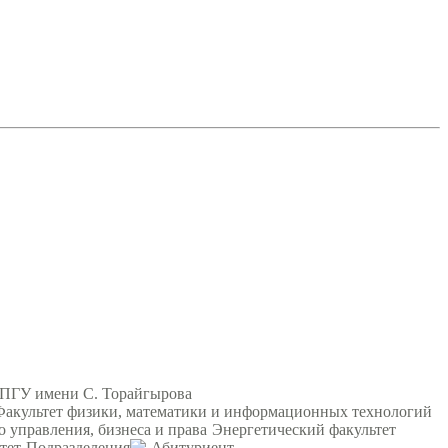
 ПГУ имени С. Торайгырова
Факультет физики, математики и информационных технологий
о управления, бизнеса и права
Энергетический факультет
тет
Подразделения
Абитуриент