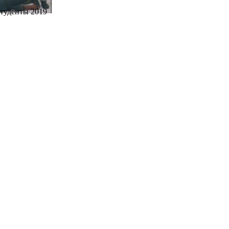
туденты 2019
Химия
зрение у детей
оветы врача