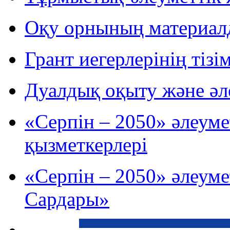
Оқу орнының материал
Грант иегерлерінің тізім
Дуалдық оқыту және әле
«Серпін – 2050» әлеум
қызметкерлері
«Серпін – 2050» әлеу
Сардары»