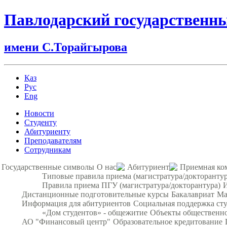
Павлодарский государственн
имени С.Торайгырова
Қаз
Рус
Eng
Новости
Студенту
Абитуриенту
Преподавателям
Сотрудникам
Государственные символы
О нас
Абитуриент
Приемная ко
Типовые правила приема (магистратура/докторантур
Правила приема ПГУ (магистратура/докторантура)
Дистанционные подготовительные курсы
Бакалавриат
Ма
Информация для абитуриентов
Социальная поддержка ст
«Дом студентов» - общежитие
Объекты общественно
АО "Финансовый центр"
Образовательное кредитование