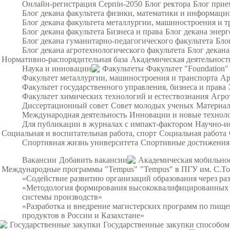
Онлайн-регистрация
Серпін-2050
Блог ректора
Блог прие
Блог декана факультета физики, математики и информац
Блог декана факультета металлургии, машиностроения и т
Блог декана факультета Бизнеса и права
Блог декана энерг
Блог декана гуманитарно-педагогического факультета
Бло
Блог декана агротехнологического факультета
Блог декана
Нормативно-распорядительная база
Академическая деятельност
Наука и инновации
Факультеты
Факультет "Foundation"
Факультет металлургии, машиностроения и транспорта
Ар
Факультет государственного управления, бизнеса и права
Факультет химических технологий и естествознания
Агро
Диссертационный совет
Совет молодых ученых
Материал
Международная деятельность
Инновации и новые технол
Для публикации в журналах с импакт-фактором
Научно-и
Социальная и воспитательная работа, спорт
Социальная работа
Спортивная жизнь университета
Спортивные достижения
Вакансии
Добавить вакансии
Академическая мобильно
Международные программы "Tempus"
"Tempus" в ПГУ им. С.Т
«Содействие развитию организаций образования через ра
«Методология формирования высококвалифицированных и
системы производств»
«Разработка и внедрение магистерских программ по пищ
продуктов в России и Казахстане»
Государственные закупки
Государственные закупки способом