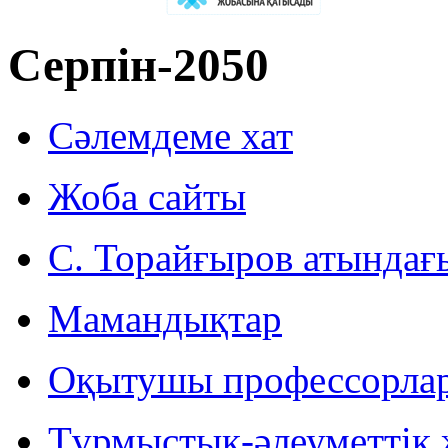
Серпін-2050
Сәлемдеме хат
Жоба сайты
С. Торайғыров атындағ
Мамандықтар
Оқытушы профессорла
Тұрмыстық-әлеуметтік