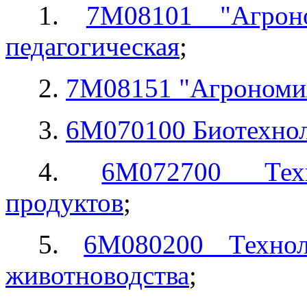
1.
7М08101 "Агроно
педагогическая
;
2.
7М08151 "Агрономия
3.
6М070100 Биотехно
4.
6М072700 Техн
продуктов
;
5.
6М080200 Технол
животноводства
;