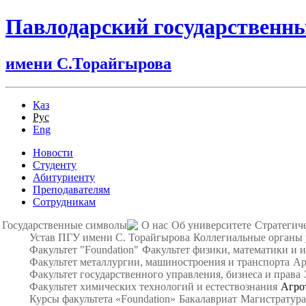
Павлодарский государственн
имени С.Торайгырова
Қаз
Рус
Eng
Новости
Студенту
Абитуриенту
Преподавателям
Сотрудникам
Государственные символы
О нас
Об университете
Стратегич
Устав ПГУ имени С. Торайгырова
Коллегиальные органы
Факультет "Foundation"
Факультет физики, математики и
Факультет металлургии, машиностроения и транспорта
Ар
Факультет государственного управления, бизнеса и права
Факультет химических технологий и естествознания
Агро
Курсы факультета «Foundation»
Бакалавриат
Магистратура