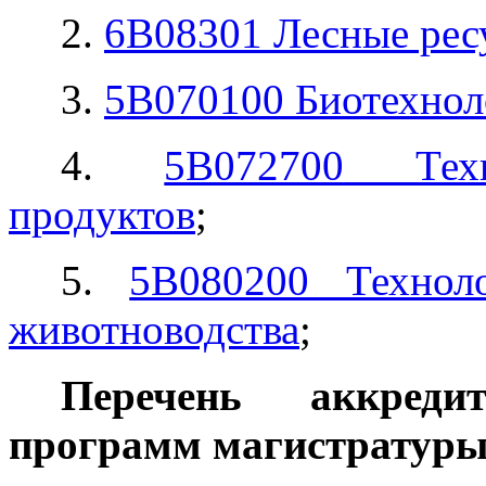
2.
6В08301 Лесные рес
3.
5В070100 Биотехнол
4.
5В072700 Техн
продуктов
;
5.
5В080200 Техноло
животноводства
;
Перечень аккредит
программ магистратуры