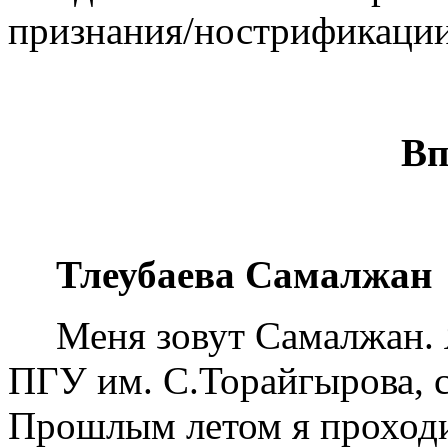
признания/нострификации
Вп
Тлеубаева Самалжан
Меня зовут Самалжан. 
ПГУ им. С.Торайгырова, с
Прошлым летом я проходи