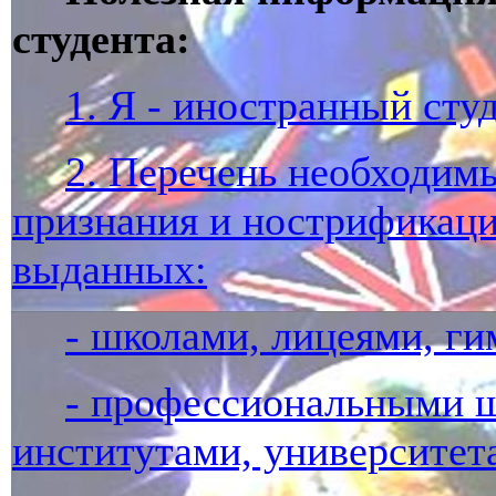
студента:
1. Я - иностранный студ
2. Перечень необходим
признания и нострификаци
выданных:
- школами, лицеями, ги
- профессиональными ш
институтами, университет