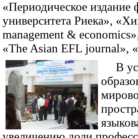
«Периодическое издание 
университета Риека», «Х
management & economics»
«The Asian EFL journal»,
В у
образо
мирово
простр
языков
увеличению доли професс