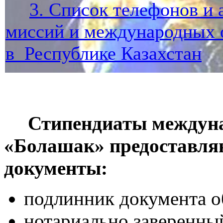
3. Список телефонов и
миссий и международных 
в Республике Казахстан
Стипендиаты междуна
«Болашак» предоставля
документы:
подлинник документа о
нотариально заверенны