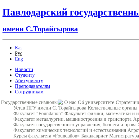
Павлодарский государственн
имени С.Торайгырова
Қаз
Рус
Eng
Новости
Студенту
Абитуриенту
Преподавателям
Сотрудникам
Государственные символы
О нас
Об университете
Стратегич
Устав ПГУ имени С. Торайгырова
Коллегиальные органы
Факультет "Foundation"
Факультет физики, математики и
Факультет металлургии, машиностроения и транспорта
Ар
Факультет государственного управления, бизнеса и права
Факультет химических технологий и естествознания
Агро
Курсы факультета «Foundation»
Бакалавриат
Магистратура