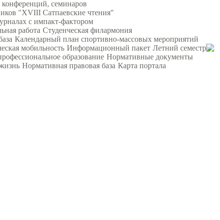
 конференций, семинаров
ков "XVIII Сатпаевские чтения"
урналах с импакт-фактором
ьная работа
Студенческая филармония
база
Календарный план спортивно-массовых мероприятий
еская мобильность
Информационный пакет
Летний семестр
профессиональное образование
Нормативные документы
жизнь
Нормативная правовая база
Карта портала