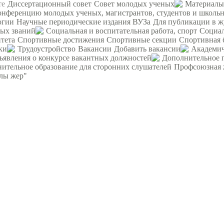
те
Диссертационный совет
Совет молодых ученых
Материалы
ференцию молодых ученых, магистрантов, студентов и школьни
огии
Научные периодические издания ВУЗа
Для публикации в ж
ных званий
Социальная и воспитательная работа, спорт
Социал
тета
Спортивные достижения
Спортивные секции
Спортивная 
ки
Трудоустройство
Вакансии
Добавить вакансии
Академич
ъявления о конкурсе вакантных должностей
Дополнительное 
ительное образование для сторонних слушателей
Профсоюзная 
рлы жер"