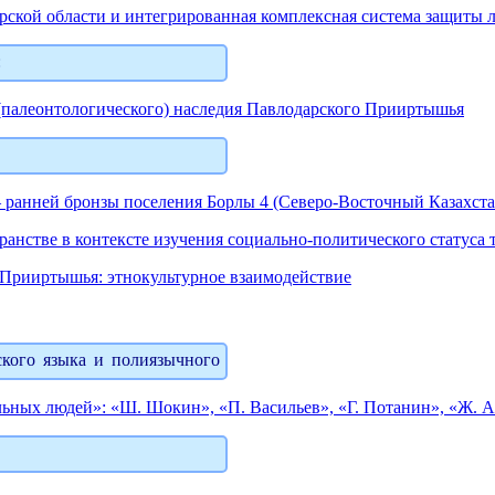
рской области и интегрированная комплексная система защиты 
:
 (палеонтологического) наследия Павлодарского Прииртышья
 ранней бронзы поселения Борлы 4 (Северо-Восточный Казахста
анстве в контексте изучения социально-политического статуса 
 Прииртышья: этнокультурное взаимодействие
ского языка и полиязычного
льных людей»: «Ш. Шокин», «П. Васильев», «Г. Потанин», «Ж. 