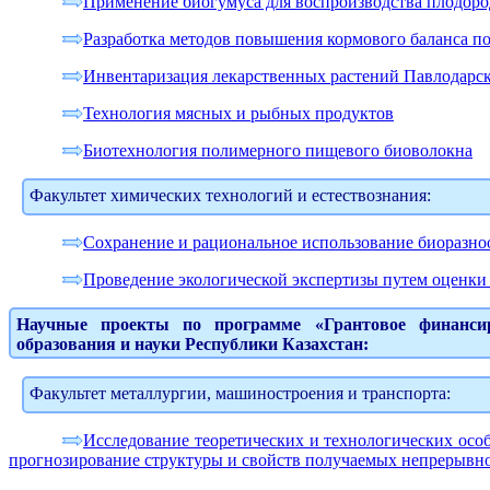
Применение биогумуса для воспроизводства плодоро
Разработка методов повышения кормового баланса п
Инвентаризация лекарственных растений Павлодарск
Технология мясных и рыбных продуктов
Биотехнология полимерного пищевого биоволокна
Факультет химических технологий и естествознания:
Сохранение и рациональное использование биоразно
Проведение экологической экспертизы путем оценки
Научные проекты по программе «Грантовое финансир
образования и науки Республики Казахстан:
Факультет металлургии, машиностроения и транспорта:
Исследование теоретических и технологических осо
прогнозирование структуры и свойств получаемых непрерывно