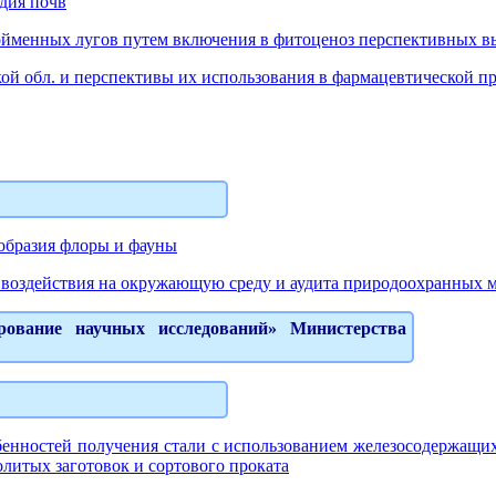
дия почв
ойменных лугов путем включения в фитоценоз перспективных в
ой обл. и перспективы их использования в фармацевтической 
образия флоры и фауны
 воздействия на окружающую среду и аудита природоохранных 
ование научных исследований» Министерства
бенностей получения стали с использованием железосодержащи
литых заготовок и сортового проката