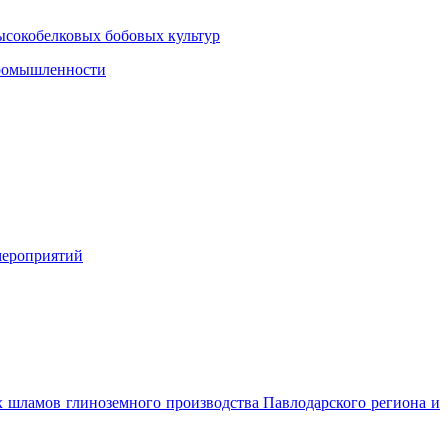
ысокобелковых бобовых культур
промышленности
мероприятий
х шламов глиноземного производства Павлодарского региона и