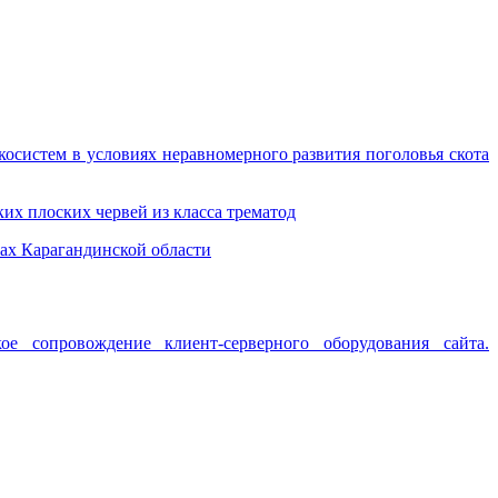
осистем в условиях неравномерного развития поголовья скота
х плоских червей из класса трематод
ах Карагандинской области
ое сопровождение клиент-серверного оборудования сайта.