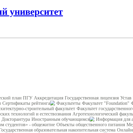
ый университет
еский план ПГУ
Аккредитация
Государственная лицензия
Устав
и
Сертификаты рейтинга
Факультеты
Факультет "Foundation"
хитектурно-строительный факультет
Факультет государственног
ских технологий и естествознания
Агротехнологический факуль
Докторантура
Иностранным обучающимся
Информация для 
ом студентов» - общежитие
Объекты общественного питания
Ме
Государственная образовательная накопительная система
Онлайн