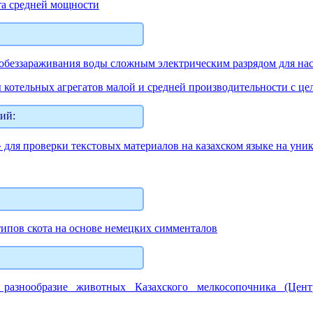
та средней мощности
 обеззараживания воды сложным электрическим разрядом для на
ы котельных агрегатов малой и средней производительности с 
ий:
ля проверки текстовых материалов на казахском языке на уника
ипов скота на основе немецких симменталов
разнообразие животных Казахского мелкосопочника (Цент