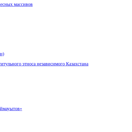
лесных массивов
н)
титульного этноса независимого Казахстана
Аймауытов»