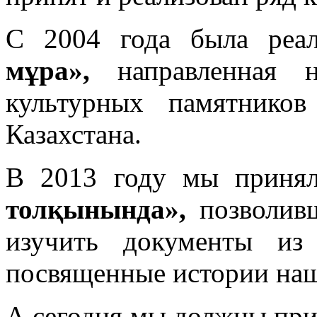
С 2004 года была реа
мұра
»,
направленная на
культурных памятнико
Казахстана.
В 2013 году мы приня
толқынында
»,
позволив
изучить документы из
посвященные истории наш
А сегодня мы должны при