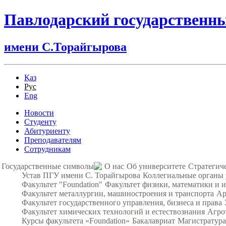
Павлодарский государственн
имени С.Торайгырова
Қаз
Рус
Eng
Новости
Студенту
Абитуриенту
Преподавателям
Сотрудникам
Государственные символы
О нас
Об университете
Стратегич
Устав ПГУ имени С. Торайгырова
Коллегиальные органы
Факультет "Foundation"
Факультет физики, математики и
Факультет металлургии, машиностроения и транспорта
Ар
Факультет государственного управления, бизнеса и права
Факультет химических технологий и естествознания
Агро
Курсы факультета «Foundation»
Бакалавриат
Магистратура