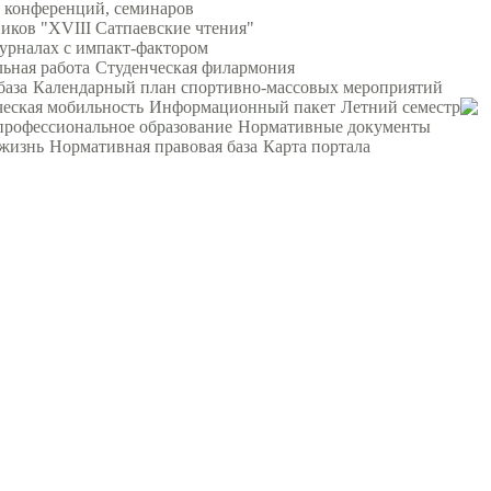
 конференций, семинаров
ков "XVIII Сатпаевские чтения"
урналах с импакт-фактором
ьная работа
Студенческая филармония
база
Календарный план спортивно-массовых мероприятий
еская мобильность
Информационный пакет
Летний семестр
профессиональное образование
Нормативные документы
жизнь
Нормативная правовая база
Карта портала