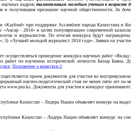
е научных кадров;
талантливым молодым ученым в возрасте 
ем и получившим признание научной общественности.
За доп
«Kazfond» при поддержке Ассамблеи народа Казахстана и Ком
с «Аңсар - 2014» в целях популяризации современной казахск
 поэтов и журналистов. По итогам конкурса будут награжде
а»; 3) «Лучший молодой журналист 2014 года». Заявки на участ
ет осуществляться проведение конкурса научных работ «Вклад 
ных работ по изучению исторической личности Батыр Баяна. 
курсе
,
Положение о конкурсе-2
уществляется прием документов для участия во внутривузовск
рерывный научно-педагогический стаж не менее пяти лет на мо
ета www.psu.kz. Документы для участия в конкурсе принимают
публики Казахстан – Лидера Нации объявляет конкурс на выделе
спублики Казахстан – Лидера Нации объявляет конкурс на сои