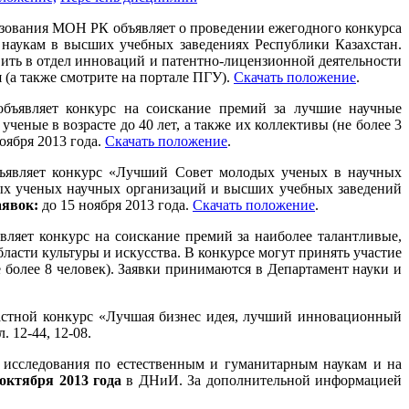
азования МОН РК объявляет о проведении ежегодного конкурса
 наукам в высших учебных заведениях Республики Казахстан.
вить в отдел инноваций и патентно-лицензионной деятельности
я (а также смотрите на портале ПГУ).
Скачать положение
.
т конкурс на соискание премий за лучшие научные
ченые в возрасте до 40 лет, а также их коллективы (не более 3
оября 2013 года.
Скачать положение
.
 конкурс «Лучший Совет молодых ученых в научных
дых ученых научных организаций и высших учебных заведений
аявок:
до 15 ноября 2013 года.
Скачать положение
.
нкурс на соискание премий за наиболее талантливые,
асти культуры и искусства. В конкурсе могут принять участие
не более 8 человек). Заявки принимаются в Департамент науки и
астной конкурс «Лучшая бизнес идея, лучший инновационный
. 12-44, 12-08.
 исследования по естественным и гуманитарным наукам и на
 октября 2013 года
в ДНиИ. За дополнительной информацией