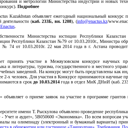
ирования и метрологии Министерства индустрии и новых техн
Конкурс).
Подробнее
tus Kazakhstan объявляет ежегодный национальный конкурс пр
 деятельности (
каб. 233Б, вн. 1208
), (
/www.enac
Enactus
.
ственности Министерства юстиции Республики Казахстан 
ции Республики Казахстан №79 от 10.03.2010г., Министра обра
 № 74 от 10.03.2010г. 22 мая 2014 года в г. Астана провод
т принять участие в Межвузовском конкурсе научных про
а и литературы, туризма, государственного и местного управл
чебных заведений. На конкурс могут быть представлены как и
ее 2-х человек. Для участия в Конкурсе принимаются научные 
инимаются в срок
до 10.03.2014
года в отдел МиК ДНиИ (каб. 233а
объявляет о приеме заявок на участие в программе грантов н
ерситете имени Т. Рыскулова объявлено проведение республик
- Учет и аудит», 5В050600 «Экономика». По всем вопросам уча
риалы на олимпиаду (электронный и бумажный варианты) пр
места в общежитии или гостинице «Таншолпан»,
Требования,
По