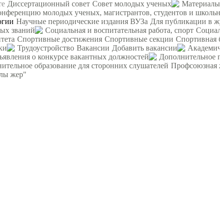
те
Диссертационный совет
Совет молодых ученых
Материалы
ференцию молодых ученых, магистрантов, студентов и школьни
огии
Научные периодические издания ВУЗа
Для публикации в ж
ных званий
Социальная и воспитательная работа, спорт
Социал
тета
Спортивные достижения
Спортивные секции
Спортивная 
ки
Трудоустройство
Вакансии
Добавить вакансии
Академич
ъявления о конкурсе вакантных должностей
Дополнительное 
ительное образование для сторонних слушателей
Профсоюзная 
рлы жер"