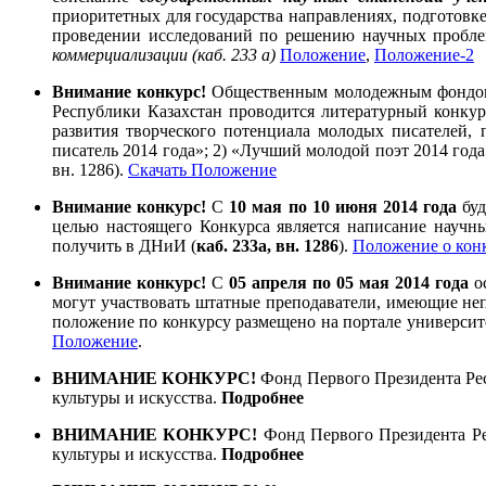
приоритетных для государства направлениях, подготовк
проведении исследований по решению научных пробл
коммерциализации (каб. 233 а)
Положение
,
Положение-2
Внимание конкурс!
Общественным молодежным фондом 
Республики Казахстан проводится литературный конкур
развития творческого потенциала молодых писателей,
писатель 2014 года»; 2) «Лучший молодой поэт 2014 год
вн. 1286).
Скачать Положение
Внимание конкурс!
С
10 мая по 10 июня 2014 года
буд
целью настоящего Конкурса является написание науч
получить в ДНиИ (
каб. 233а, вн. 1286
).
Положение о кон
Внимание конкурс!
С
05 апреля по 05 мая 2014 года
ос
могут участвовать штатные преподаватели, имеющие неп
положение по конкурсу размещено на портале университ
Положение
.
ВНИМАНИЕ КОНКУРС!
Фонд Первого Президента Рес
культуры и искусства.
Подробнее
ВНИМАНИЕ КОНКУРС!
Фонд Первого Президента Ре
культуры и искусства.
Подробнее