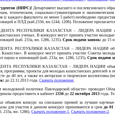
тудентов (НИРС)!
Департамент высшего и послевузовского обр
енным, техническим, социально-гуманитарным и экономическим
 (с каждого факультета не менее 5 работ) необходимо предоста
новаций и ПЛД (каб.233б, вн.1244; 1208). Положение прилагаетс
НТА РЕСПУБЛИКИ КАЗАХСТАН – ЛИДЕРА НАЦИИ объявляе
ахстанских ученых. В конкурсе могут принять участие молодые у
ваций (каб. 233а, вн. 1286, 1235).
Срок подачи заявок:
до 15 н
ТА РЕСПУБЛИКИ КАЗАХСТАН – ЛИДЕРА НАЦИИ объявляет
 Казахстан». В конкурсе могут принять участие Советы моло
 науки и инноваций (каб. 233а, вн. 1286, 1235).
Срок подачи з
А РЕСПУБЛИКИ КАЗАХСТАН – ЛИДЕРА НАЦИИ объявляет ко
 программы, проекты для молодых казахстанских деятелей в обл
сте до 40 лет, а также их авторские и творческие коллективы (
ок:
до 22.11.2013 года.
Скачать положение
.
м молодежной политики Павлодарской области» проводит Обл
териалы предоставить в кабинет
233б
до
22 октября 2013
года. Тел
ки объявлен конкурс на соискание премий за лучшие научные
алы для участия в данном конкурсе принимаются в срок
до 01
 233а, вн. 1286).
Скачать положение-1
,
Скачать положение-2
.