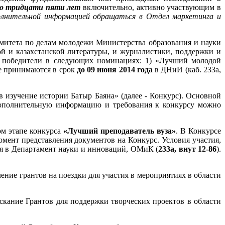
до тридцати пяти лет
включительно, активно участвующим в
олнительной информацией обращаться в Отдел маркетинга и
итета по делам молодежи Министерства образования и науки
ой и казахстанской литературы, и журналистики, поддержки и
ны победители в следующих номинациях: 1) «Лучший молодой
ие принимаются в срок
до 09 июня 2014 года
в ДНиИ (каб. 233а,
в изучение истории Батыр Баяна» (далее - Конкурс). Основной
Дополнительную информацию и требования к конкурсу можно
ом этапе конкурса
«Лучший преподаватель вуза»
. В Конкурсе
мент представления документов на Конкурс. Условия участия,
ся в Департамент науки и инноваций, ОМиК (
233а, внут 12-86
).
ние грантов на поездки для участия в мероприятиях в области
скание Грантов для поддержки творческих проектов в области