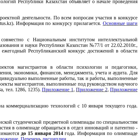
ологий Республики Казахстан объявляет о начале проведения
оектной деятельности. По всем вопросам участия в конкурсе
tus.kz). Информация по конкурсу прилагается.
Основные шаги
совместно с Национальным институтом интеллектуальной
зования и науки Республики Казахстан №77/1 от 22.02.2010г.,
ит ежегодный Республиканский конкурс достижений в области
ектов магистрантов в области психологии и педагогики,
ения, экономики, финансов, менеджмента, учета и аудита. Для
ндивидуально выполненные работы, так и работы, выполненные
проекты магистрантов, выполненные под руководством научного
, тел. 1286, 1235).
Приложение 1
,
Приложение 2
,
Приложение
а коммерциализацию технологий с 10 января текущего года.
анской студенческой предметной олимпиады по специальностям
стия в олимпиаде обращаться в отдел инноваций и патентно -
инимаются
до 15 января 2014
года. Информация по олимпиаде
ложение,
Перечень дисциплин.