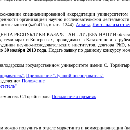
хождении специализированной аккредитации университетом н
ренности организацией научно-исследовательской деятельности
деятельности (каб.415а, вн.тел 1244).
Анкета
,
Лист анализа отве
А РЕСПУБЛИКИ КАЗАХСТАН - ЛИДЕРА НАЦИИ объявляет кон
, семинарах и Конгрессах, проводимых в Казахстане и за рубе
удники научно-исследовательских институтов, доктора PhD, 
по 30 ноября 2013 года
. Подать заявку по данному конкурсу мо
авлодарском государственном университете имени С. Торайгы
подаватель"
,
Приложение "Лучший преподаватель"
азделение»
Положение
етатель"
Премия им. С.Торайгырова
Положение о премиях
ожно получить в отделе маркетинга и коммерциализации (каб.2