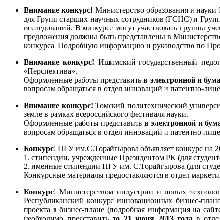
Внимание конкурс!
Министерство образования и науки 
для Групп старших научных сотрудников (ГСНС) и Групп
исследований. В конкурсе могут участвовать группы уч
предложения должны быть представлены в Министерство
конкурса. Подробную информацию и руководство по Прог
Внимание конкурс!
Ишимский государственный педого
«Перспектива».
Оформленные работы представить
в электронной и бум
вопросам обращаться в отдел инноваций и патентно-лице
Внимание конкурс!
Томский политехнический университе
земле в рамках всероссийского фестиваля науки.
Оформленные работы представить
в электронной и бу
вопросам обращаться в отдел инноваций и патентно-лице
Конкурс!
ПГУ им.С.Торайгырова объявляет конкурс на 2
1. стипендии, учрежденные Президентом РК (для студент
2. именные стипендии ПГУ им. С.Торайгырова (для студе
Конкурсные материалы предоставляются в отдел маркети
Конкурс!
Министерством индустрии и новых технологи
Республиканский конкурс инновационных бизнес-плано
проекта в бизнес-плане (подробная информация на сайте
необходимо представить
до 21 июня 2013 года
в отде