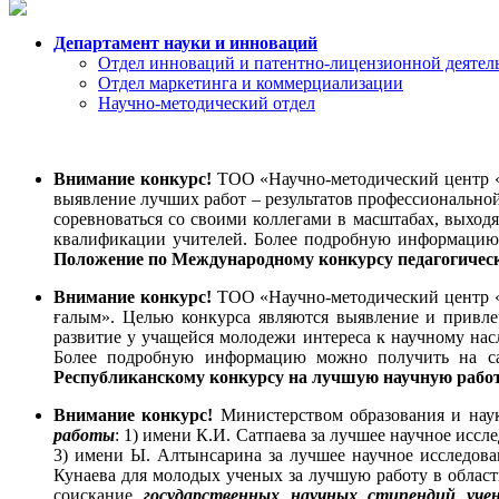
Департамент науки и инноваций
Отдел инноваций и патентно-лицензионной деятел
Отдел маркетинга и коммерциализации
Научно-методический отдел
Внимание конкурс!
ТОО «Научно-методический центр «Z
выявление лучших работ – результатов профессиональной
соревноваться со своими коллегами в масштабах, выход
квалификации учителей. Более подробную информацию
Положение по Международному конкурсу педагогическ
Внимание конкурс!
ТОО «Научно-методический центр «Z
ғалым». Целью конкурса являются выявление и привле
развитие у учащейся молодежи интереса к научному на
Более подробную информацию можно получить на 
Республиканскому конкурсу на лучшую научную рабо
Внимание конкурс!
Министерством образования и нау
работы
: 1) имени К.И. Сатпаева за лучшее научное иссл
3) имени Ы. Алтынсарина за лучшее научное исследова
Кунаева для молодых ученых за лучшую работу в област
соискание
государственных научных стипендий уч