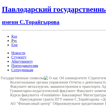
Павлодарский государственн
имени С.Торайгырова
Қаз
Рус
Eng
Новости
Студенту
Абитуриенту
Преподавателям
Сотрудникам
Государственные символы
О нас
Об университете
Стратегич
Коллегиальные органы управления
Отчеты о деятельност
Факультет металлургии, машиностроения и транспорта
Ар
Гуманитарно-педагогический факультет
Факультет химиче
Курсы факультета «Foundation»
Бакалавриат
Магистратура
Присуждение гранта ПГУ имени С.Торайгырова
«Д
АО "Финансовый центр"
Образовательное кредитование