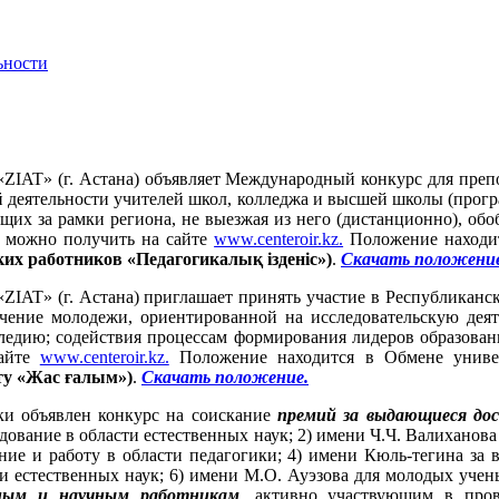
ьности
IAT» (г. Астана) объявляет Международный конкурс для препо
 деятельности учителей школ, колледжа и высшей школы (прогр
ящих за рамки региона, не выезжая из него (дистанционно), о
 можно получить на сайте
www.centeroir.kz.
Положение находит
их работников «Педагогикалық ізденіс»)
.
Скачать положение
IAT» (г. Астана) приглашает принять участие в Республиканс
чение молодежи, ориентированной на исследовательскую деят
следию; содействия процессам формирования лидеров образова
сайте
www.centeroir.kz.
Положение находится в Обмене унив
ту «Жас ғалым»)
.
Скачать положение.
ки объявлен конкурс на соискание
премий за выдающиеся дос
едование в области естественных наук; 2) имени Ч.Ч. Валиханов
ние и работу в области педагогики; 4) имени Кюль-тегина за
и естественных наук; 6) имени М.О. Ауэзова для молодых учен
еным и научным работникам
, активно участвующим в про