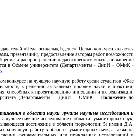
давателей «Педагогикалық ізденіс». Целью конкурса являются
амм, презентаций), предоставление авторам работ возможности
бобщение и распространение педагогического опыта, повышение
ся в Обмене университета (Департаменты – ДниИ – ОМиК -
.
ком конкурсе на лучшую научную работу среди студентов «Жас
ельность, к решению актуальных проблем науки и практики;
ния, способных к проектированию инновации и их реализации.
ерситета (Департаменты – ДниИ – ОМиК –
Положение по
тижения в области науки, лучшие научные исследования и
а за лучшее научное исследование в области гуманитарных наук;
 выдающееся достижение в области тюркологии; 5) имени Д.А.
ых за лучшую работу в области гуманитарных наук, а также на
ведении фундаментальных или прикладных исследований в