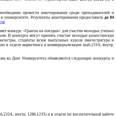
еобходимо провести анкетирование среди преподавателей и
 в университете. Результаты анкетирования предоставить
до 04
тов
курс «Гранты на поездки» для участия молодых ученых
жом. В конкурсе могут принять участие молодые казахстанские
магистры, студенты вузов выпускных курсов (магистратура и
жно в отделе маркетинга и коммерциализации (каб.233А, внутр.
рова ко Дню Университета объявляются следующие конкурсы и
33А, внутр. 1286,1235) и в отделе по воспитательной работе