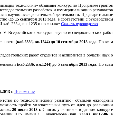
лизация технологий» объявляет конкурс по Программе грантов
сследовательских разработок и коммерциализацию результатов
я в научно-исследовательской деятельности. Предварительные
ство)
до 15 сентября 2013 года
, в соответствии с руководством
аб. 233 а, вн. 1235 и по ссылке:
Скачать руководство
 V Всеросийского конкурса научно-исследовательских работ
ельности
(каб.233б, вн.1244) до 10 сентября 2013 года
. По всем
едовательских работ студентов и аспирантов в области наук о
тельности
(каб.233б, вн.1244) до 5 сентября 2013 года
. По всем
6.2013
г.
Положение
нтство по технологическому развитию» объявлен ежегодный
можность пройти увлекательный путь от идеи до реализации
заявок:
20 июля 2013 г.
Список участников в данном конкурсе
новаций ПГУ имени С. Торайгырова (
каб. 233А
),
вн.12-86
, в