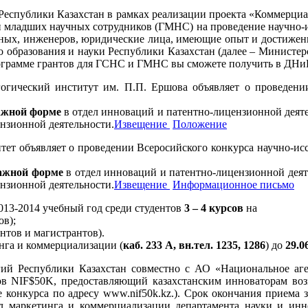
Республики Казахстан в рамках реализации проекта «Коммерциа
 младших научных сотрудников (ГМНС) на проведение научно-и
еных, инженеров, юридические лица, имеющие опыт и достижени
 образования и науки Республики Казахстан (далее – Министер
рамме грантов для ГСНС и ГМНС вы сможете получить в ДНиИ к
гический институт им. П.П. Ершова объявляет о проведении
ажной форме
в отдел инноваций и патентно-лицензионной деят
нзионной деятельности.
Извещение
Положение
т объявляет о проведении Всеросийского конкурса научно-иссл
мажной форме
в отдел инноваций и патентно-лицензионной дея
нзионной деятельности.
Извещение
Информационное письмо
013-2014 учебный год среди студентов
3 – 4 курсов
на
ов);
нтов и магистрантов).
нга и коммерциализации (
каб. 233 А, вн.тел. 1235, 1286
) до
29.0
й Республики Казахстан совместно с АО «Национальное аге
в NIF$50K, предоставляющий казахстанским инноваторам воз
 конкурса по адресу www.nif50k.kz.). Срок окончания приема 
л маркетинга и коммерциализации департамента науки и ин