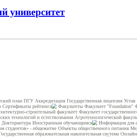
ый университет
еский план ПГУ
Аккредитация
Государственная лицензия
Устав
и
Сертификаты рейтинга
Факультеты
Факультет "Foundation"
хитектурно-строительный факультет
Факультет государственног
ских технологий и естествознания
Агротехнологический факуль
Докторантура
Иностранным обучающимся
Информация для 
ом студентов» - общежитие
Объекты общественного питания
Ме
Государственная образовательная накопительная система
Онлайн