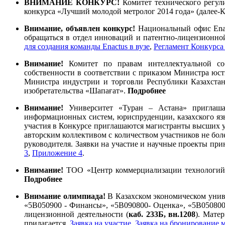
ВНИМАНИЕ КОНКУРС!
Комитет технического регул
конкурса «Лучший молодой метролог 2014 года» (далее-
Внимание, объявлен конкурс!
Национальный офис Enac
обращаться в отдел инноваций и патентно-лицензионной
для создания команды Enactus в вузе
,
Регламент Конкурса 
Внимание!
Комитет по правам интеллектуальной соб
собственности в соответствии с приказом Министра юсти
Министра индустрии и торговли Республики Казахстан
изобретательства «Шапағат».
Подробнее
Внимание!
Университет «Туран – Астана» приглашае
информационных систем, юриспруденции, казахского язык
участия в Конкурсе приглашаются магистранты высших у
авторским коллективом с количеством участников не бол
руководителя. Заявки на участие и научные проекты пр
3
,
Приложение 4
.
Внимание!
ТОО «Центр коммерциализации технологий» 
Подробнее
Внимание олимпиада!
В Казахском экономическом унив
«5В050900 - Финансы», «5В090800- Оценка», «5В050800 
лицензионной деятельности (
каб. 233Б, вн.1208
). Мате
прилагается.
Заявка на участие
,
Заявка на бронирование 