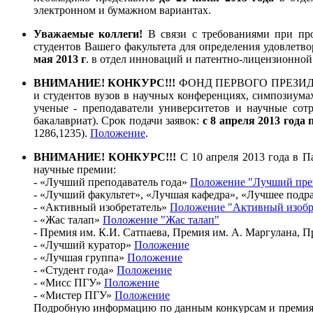
электронном и бумажном вариантах.
Уважаемые коллеги!
В связи с требованиями при про
студентов Вашего факультета для определения удовлетво
мая 2013 г
. в отдел инноваций и патентно-лицензионной 
ВНИМАНИЕ! КОНКУРС!!!
ФОНД ПЕРВОГО ПРЕЗИДЕНТ
и студентов вузов в научных конференциях, симпозиумах
ученые - преподаватели университетов и научные сотр
бакалавриат). Срок подачи заявок:
с 8 апреля 2013 года 
1286,1235).
Положение
.
ВНИМАНИЕ! КОНКУРС!!!
С 10 апреля 2013 года в П
научные премии:
- «Лучший преподаватель года»
Положение "Лучший пре
- «Лучший факультет», «Лучшая кафедра», «Лучшее подр
- «Активный изобретатель»
Положение "Активный изобр
- «Жас талап»
Положение "Жас талап"
- Премия им. К.И. Сатпаева, Премия им. А. Маргулана, 
- «Лучший куратор»
Положение
- «Лучшая группа»
Положение
- «Студент года»
Положение
- «Мисс ПГУ»
Положение
- «Мистер ПГУ»
Положение
Подробную информацию по данным конкурсам и премиям м