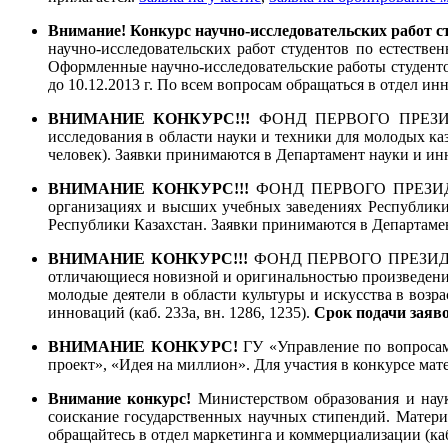
Внимание! Конкурс научно-исследовательских работ с
научно-исследовательских работ студентов по естеств
Оформленные научно-исследовательские работы студентов
до 10.12.2013 г. По всем вопросам обращаться в отдел ин
ВНИМАНИЕ КОНКУРС!!!
ФОНД ПЕРВОГО ПРЕЗИДЕ
исследования в области науки и техники для молодых каз
человек). Заявки принимаются в Департамент науки и инно
ВНИМАНИЕ КОНКУРС!!!
ФОНД ПЕРВОГО ПРЕЗИДЕН
организациях и высших учебных заведениях Республики
Республики Казахстан. Заявки принимаются в Департамент
ВНИМАНИЕ КОНКУРС!!!
ФОНД ПЕРВОГО ПРЕЗИДЕНТ
отличающиеся новизной и оригинальностью произведения,
молодые деятели в области культуры и искусства в возра
инноваций (каб. 233а, вн. 1286, 1235).
Срок подачи заяв
ВНИМАНИЕ КОНКУРС!
ГУ «Управление по вопроса
проект», «Идея на миллион». Для участия в конкурсе ма
Внимание конкурс!
Министерством образования и нау
соискание государственных научных стипендий. Матери
обращайтесь в отдел маркетинга и коммерциализации (каб.