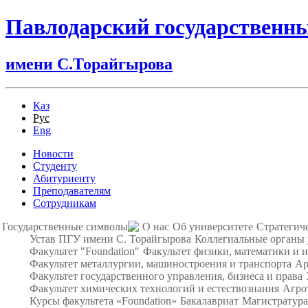
Павлодарский государственн
имени С.Торайгырова
Қаз
Рус
Eng
Новости
Студенту
Абитуриенту
Преподавателям
Сотрудникам
Государственные символы
О нас
Об университете
Стратегич
Устав ПГУ имени С. Торайгырова
Коллегиальные органы
Факультет "Foundation"
Факультет физики, математики и
Факультет металлургии, машиностроения и транспорта
Ар
Факультет государственного управления, бизнеса и права
Факультет химических технологий и естествознания
Агро
Курсы факультета «Foundation»
Бакалавриат
Магистратура