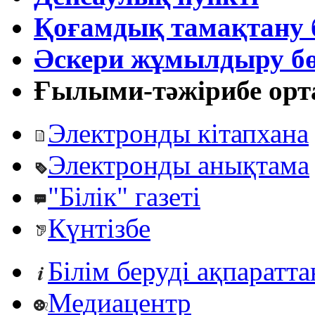
Қоғамдық тамақтану 
Әскери жұмылдыру бө
Ғылыми-тәжірибе ор
Электронды кітапхана
Электронды анықтама
"Білік" газеті
Күнтізбе
Білім беруді ақпаратт
Медиацентр