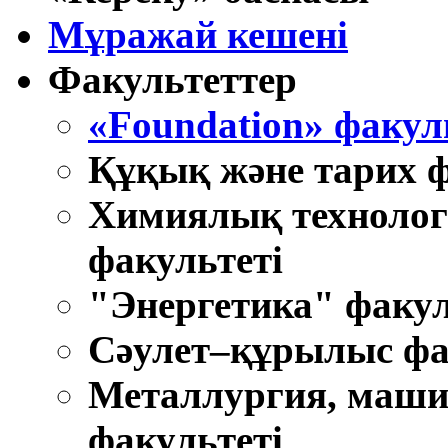
Мұражай кешені
Факультеттер
«Foundation» факул
Құқық және тарих ф
Химиялық технолог
факультеті
"Энергетика" факул
Cәулет–құрылыс фа
Металлургия, маши
факультеті