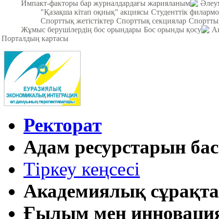
Импакт-факторы бар журналдардағы жарияланым
Әлеум
"Қазақша кітап оқиық" акциясы
Студенттік филарм
Спорттық жетістіктер
Спорттық секциялар
Спортты
Жұмыс берушілердің бос орындары
Бос орынды қосу
А
Порталдың картасы
Ректорат
Адам ресурстарын бас
Тіркеу кеңсесі
Академиялық сұрақта
Ғылым мен инновация