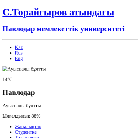
С.Торайғыров атындағы
Павлодар мемлекеттік университеті
Kaz
Rus
Eng
14°C
Павлодар
Ауыспалы бұлтты
Ылғалдылық 88%
Жаңалықтар
Студентке
Талапкерге