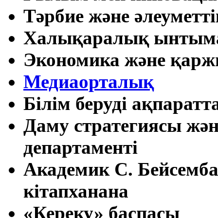
Тәрбие және әлеуметті
Халықаралық ынтыма
Экономика және қарж
Медиаорталық
Білім беруді ақпарат
Даму стратегиясы жән
департаменті
Академик С. Бейсемб
кітапханана
«Кереку» баспасы