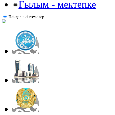
Ғылым - мектепке
Пайдалы сiлтемелер