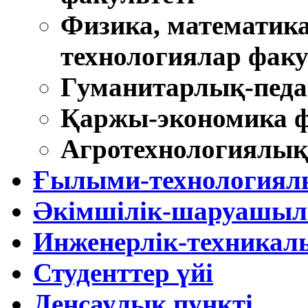
Физика, математик
технологиялар факу
Гуманитарлық-педа
Қаржы-экономика ф
Агротехнологиялық
Ғылыми-технологиял
Әкімшілік-шаруашыл
Инженерлік-техникал
Студенттер үйі
Денсаулық пункті