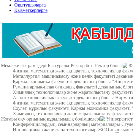
Оқытушыларға
Қызметкерлерге
Мемлекеттік рәміздері
Біз туралы
Ректор беті
Ректор блогы
Ф
Физика, математика және ақпараттық технологиялар факу
Металлургия, машинажасау және көлік факультеті деканы
Қаржы-экономика факультеті деканының блогы
"Энергети
Гуманитарлық-педагогикалық факультеті деканының бло
Химиялық технологиялар және жаратылыстану факультет
Агротехнологиялық факультет деканының блогы
Нормати
Физика, математика және ақпараттық технологиялар факул
Cәулет–құрылыс факультеті
Қаржы-экономика факультеті
Химиялық технологиялар және жаратылыстану факультеті
Жоғары оқу орнының құрылымдық бөлімшелері
Университет
Конференциялардың, семинарлардың материалдары
Студ
Инновациялар және жаңа технологиялар
ЖОО-ның ғылыми