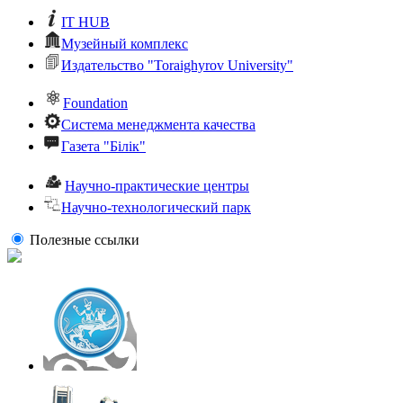
IT HUB
Музейный комплекс
Издательство "Toraighyrov University"
Foundation
Система менеджмента качества
Газета "Білік"
Научно-практические центры
Научно-технологический парк
Полезные ссылки