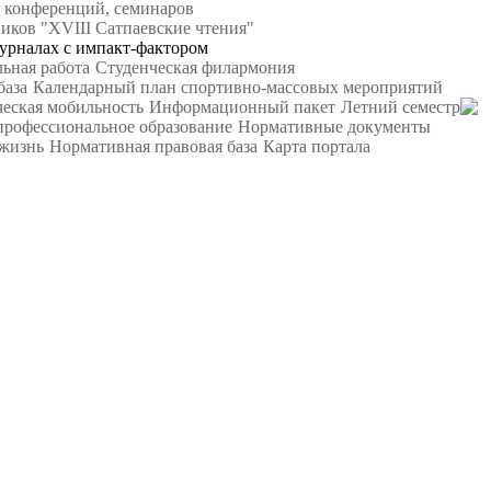
 конференций, семинаров
ков "XVIII Сатпаевские чтения"
урналах с импакт-фактором
ьная работа
Студенческая филармония
база
Календарный план спортивно-массовых мероприятий
еская мобильность
Информационный пакет
Летний семестр
профессиональное образование
Нормативные документы
жизнь
Нормативная правовая база
Карта портала