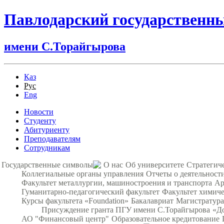
Павлодарский государственн
имени С.Торайгырова
Қаз
Рус
Eng
Новости
Студенту
Абитуриенту
Преподавателям
Сотрудникам
Государственные символы
О нас
Об университете
Стратегич
Коллегиальные органы управления
Отчеты о деятельност
Факультет металлургии, машиностроения и транспорта
Ар
Гуманитарно-педагогический факультет
Факультет химиче
Курсы факультета «Foundation»
Бакалавриат
Магистратура
Присуждение гранта ПГУ имени С.Торайгырова
«Д
АО "Финансовый центр"
Образовательное кредитование