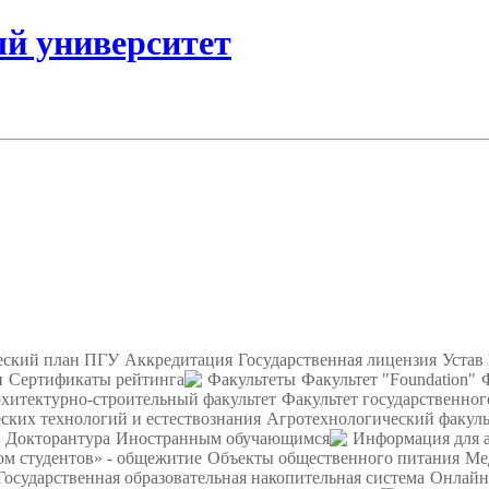
ый университет
еский план ПГУ
Аккредитация
Государственная лицензия
Устав
и
Сертификаты рейтинга
Факультеты
Факультет "Foundation"
хитектурно-строительный факультет
Факультет государственног
ских технологий и естествознания
Агротехнологический факуль
Докторантура
Иностранным обучающимся
Информация для 
ом студентов» - общежитие
Объекты общественного питания
Ме
Государственная образовательная накопительная система
Онлайн