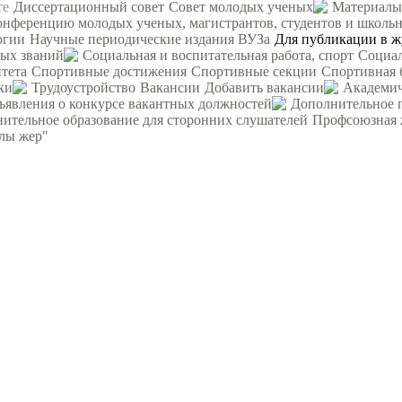
те
Диссертационный совет
Совет молодых ученых
Материалы
ференцию молодых ученых, магистрантов, студентов и школьни
огии
Научные периодические издания ВУЗа
Для публикации в ж
ных званий
Социальная и воспитательная работа, спорт
Социал
тета
Спортивные достижения
Спортивные секции
Спортивная 
ки
Трудоустройство
Вакансии
Добавить вакансии
Академич
ъявления о конкурсе вакантных должностей
Дополнительное 
ительное образование для сторонних слушателей
Профсоюзная 
рлы жер"