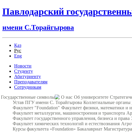
Павлодарский государственн
имени С.Торайгырова
Қаз
Рус
Eng
Новости
Студенту
Абитуриенту
Преподавателям
Сотрудникам
Государственные символы
О нас
Об университете
Стратегич
Устав ПГУ имени С. Торайгырова
Коллегиальные органы
Факультет "Foundation"
Факультет физики, математики и
Факультет металлургии, машиностроения и транспорта
Ар
Факультет государственного управления, бизнеса и права
Факультет химических технологий и естествознания
Агро
Курсы факультета «Foundation»
Бакалавриат
Магистратура