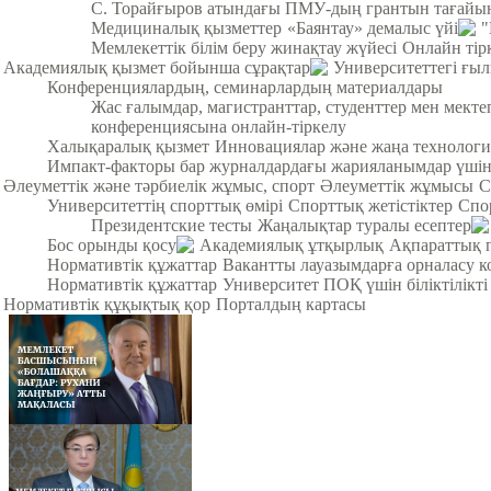
С. Торайғыров атындағы ПМУ-дың грантын тағайы
Медициналық қызметтер
«Баянтау» демалыс үйі
"
Мемлекеттік білім беру жинақтау жүйесі
Онлайн тір
Академиялық қызмет бойынша сұрақтар
Университеттегі ғы
Конференциялардың, семинарлардың материалдары
Жас ғалымдар, магистранттар, студенттер мен мек
конференциясына онлайн-тіркелу
Халықаралық қызмет
Инновациялар және жаңа технологи
Импакт-факторы бар журналдардағы жарияланымдар үші
Әлеуметтік және тәрбиелік жұмыс, спорт
Әлеуметтік жұмысы
С
Университеттің спорттық өмірі
Спорттық жетістіктер
Спо
Президентские тесты
Жаңалықтар туралы есептер
Бос орынды қосу
Академиялық ұтқырлық
Ақпараттық 
Нормативтік құжаттар
Вакантты лауазымдарға орналасу к
Нормативтік құжаттар
Университет ПОҚ үшін біліктілікті
Нормативтік құқықтық қор
Порталдың картасы