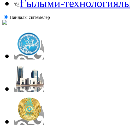
Ғылыми-технологиялы
Пайдалы сiлтемелер