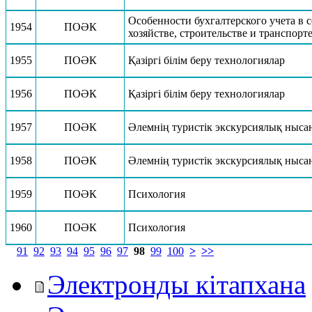
Особенности бухгалтерского учета в 
1954
ПОӘК
хозяйстве, строительстве и транспорт
1955
ПОӘК
Қазіргі білім беру технологиялар
1956
ПОӘК
Қазіргі білім беру технологиялар
1957
ПОӘК
Әлемнің туристік экскурсиялық ныса
1958
ПОӘК
Әлемнің туристік экскурсиялық ныса
1959
ПОӘК
Психология
1960
ПОӘК
Психология
91
92
93
94
95
96
97
98
99
100
>
>>
Электронды кітапхана