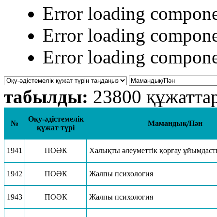
Error loading compon
Error loading compon
Error loading compon
табылды:
23800 құжатта
Оқу-әдістемелік
№
Мамандық/Пән
құжат түрі
1941
ПОӘК
Халықты әлеуметтік қорғау ұйымдасты
1942
ПОӘК
Жалпы психология
1943
ПОӘК
Жалпы психология