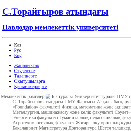
С.Торайғыров атындағы
Павлодар мемлекеттік университеті
Қаз
Рус
Eng
Жаңалықтар
Студентке
Талапкерге
Оқытушыларға
Қызметкерлерге
Мемлекеттік рәміздері
Біз туралы
Университет туралы
ПМУ с
С. Торайғыров атындағы ПМУ Жарғысы
Алқалы басқару
«Foundation» факультеті
Физика, математика және ақпарат
Металлургия, машинажасау және көлік факультеті
Cәулет–
Энергетика факультеті
Гуманитарлық-педагогикалық факу
Агротехнологиялық факультет
Жоғары оқу орнының құры
Бакалавриат
Магистратура
Докторантура
Шетел талапкер