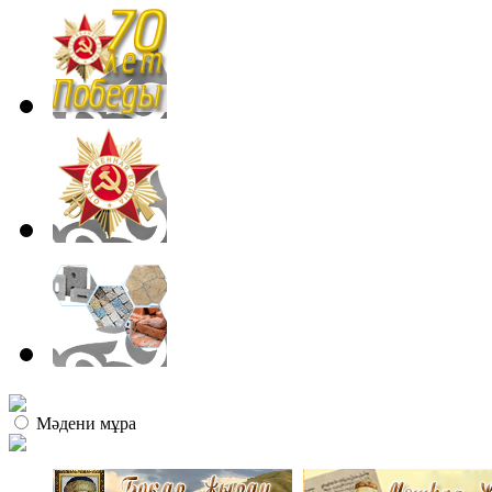
Мәдени мұра