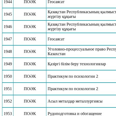
1944
ПОӘК
Геосаясат
Қазақстан Республикасының қылмыст
1945
ПОӘК
жүргізу құқығы
Қазақстан Республикасының қылмыст
1946
ПОӘК
жүргізу құқығы
1947
ПОӘК
Геосаясат
Уголовно-процессуальное право Респ
1948
ПОӘК
Казахстан
1949
ПОӘК
Қазіргі білім беру технологиялар
1950
ПОӘК
Практикум по психологии 2
1951
ПОӘК
Практикум по психологии 2
1952
ПОӘК
Асыл металдар металлургиясы
1953
ПОӘК
Рудоподготовка и обогащение