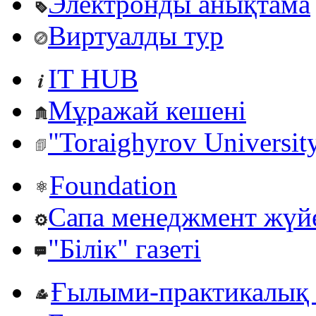
Электронды анықтама
Виртуалды тур
IT HUB
Мұражай кешені
"Toraighyrov Universit
Foundation
Сапа менеджмент жүй
"Білік" газеті
Ғылыми-практикалық 