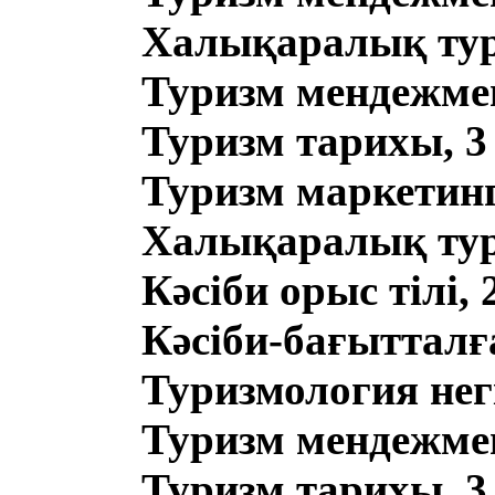
Халықаралық тури
Туризм мендежмен
Туризм тарихы, 3
Туризм маркетингі
Халықаралық тури
Кәсіби орыс тілі, 
Кәсіби-бағытталға
Туризмология негі
Туризм мендежмен
Туризм тарихы, 3