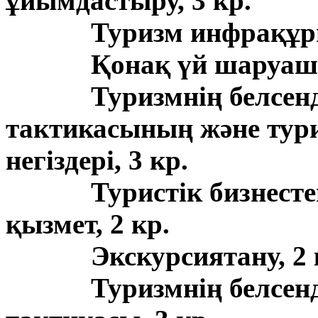
ұйымдастыру, 3 кр.
Туризм инфрақұр
Қонақ үй шаруаш
Туризмнің белсенд
тактикасының және тур
негіздері, 3 кр.
Туристік бизнест
қызмет, 2 кр.
Экскурсиятану, 2 
Туризмнің белсенд