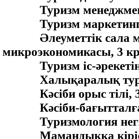
Туризм менеджмент
Туризм маркетингі
Әлеуметтік сала 
микроэкономикасы, 3 кр
Туризм іс-әрекеті
Халықаралық тури
Кәсіби орыс тілі, 
Кәсіби-бағытталға
Туризмология негі
Мамандыққа кіріс