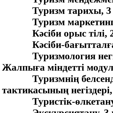
Туризм тарихы, 3
Туризм маркетингі
Кәсіби орыс тілі, 
Кәсіби-бағытталға
Туризмология негі
Жалпыға міндетті моду
Туризмнің белсенд
тактикасының негіздері, 
Туристік-өлкетан
Экскурсиятану, 3 