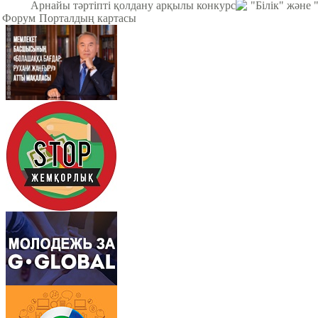
Арнайы тәртіпті қолдану арқылы конкурс
"Білік" және
Форум
Порталдың картасы