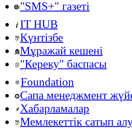
"SMS+" газеті
IT HUB
Күнтізбе
Мұражай кешені
"Кереку" баспасы
Foundation
Сапа менеджмент жүй
Хабарламалар
Мемлекеттік сатып ал