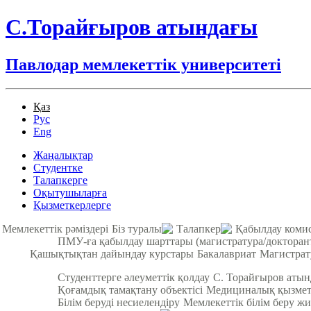
С.Торайғыров атындағы
Павлодар мемлекеттік университеті
Қаз
Рус
Eng
Жаңалықтар
Студентке
Талапкерге
Оқытушыларға
Қызметкерлерге
Мемлекеттік рәміздері
Біз туралы
Талапкер
Қабылдау коми
ПМУ-ға қабылдау шарттары (магистратура/докторан
Қашықтықтан дайындау курстары
Бакалавриат
Магистрат
Студенттерге әлеуметтік қолдау
С. Торайғыров аты
Қоғамдық тамақтану объектісі
Медициналық қызмет
Білім беруді несиелендіру
Мемлекеттік білім беру жи