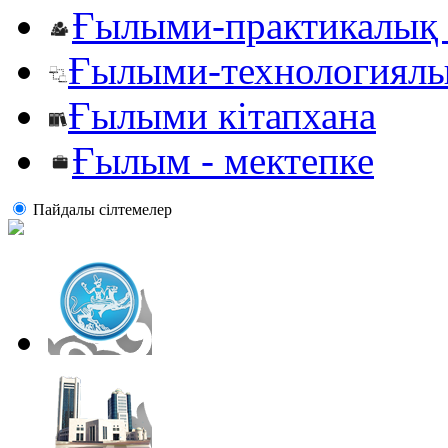
Ғылыми-практикалық 
Ғылыми-технологиялы
Ғылыми кітапхана
Ғылым - мектепке
Пайдалы сiлтемелер