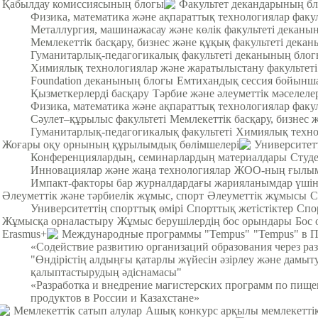
Қабылдау комиссиясының блогы
Факультет декандарының б
Физика, математика және ақпараттық технологиялар факу
Металлургия, машинажасау және көлік факультеті деканы
Мемлекеттік басқару, бизнес және құқық факультеті дека
Гуманитарлық-педагогикалық факультеті деканының бло
Химиялық технологиялар және жаратылыстану факультет
Foundation деканының блогы
Емтихандық сессия бойынша
Қызметкерлерді басқару
Тәрбие және әлеуметтік мәселеле
Физика, математика және ақпараттық технологиялар факул
Cәулет–құрылыс факультеті
Мемлекеттік басқару, бизнес 
Гуманитарлық-педагогикалық факультеті
Химиялық техно
Жоғары оқу орнының құрылымдық бөлімшелері
Университет
Конференциялардың, семинарлардың материалдары
Студ
Инновациялар және жаңа технологиялар
ЖОО-ның ғылыми
Импакт-факторы бар журналдардағы жарияланымдар үші
Әлеуметтік және тәрбиелік жұмыс, спорт
Әлеуметтік жұмысы
С
Университеттің спорттық өмірі
Спорттық жетістіктер
Спо
Жұмысқа орналастыру
Жұмыс берушілердің бос орындары
Бос 
Erasmus+
Международные программы "Tempus"
"Tempus" в 
«Содействие развитию организаций образования через ра
"Өндірістің алдыңғы қатарлы жүйесін әзірлеу және дамыт
қалыптастырудың әдіснамасы"
«Разработка и внедрение магистерских программ по пищ
продуктов в России и Казахстане»
Мемлекеттік сатып алулар
Ашық конкурс арқылы мемлекеттік