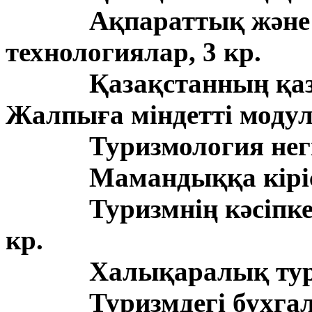
Ақпараттық жән
технологиялар, 3 кр.
Қазақстанның қазі
Жалпыға міндетті моду
Туризмология негі
Мамандыққа кіріс
Туризмнің кәсіпке
кр.
Халықаралық тури
Туризмдегі бухгал