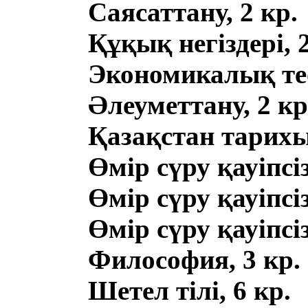
Саясаттану, 2 кр.
Құқық негіздері, 2
Экономикалық тео
Әлеуметтану, 2 кр
Қазақстан тарихы,
Өмір сүру қауіпсізд
Өмір сүру қауіпсізд
Өмір сүру қауіпсізд
Философия, 3 кр.
Шетел тілі, 6 кр.