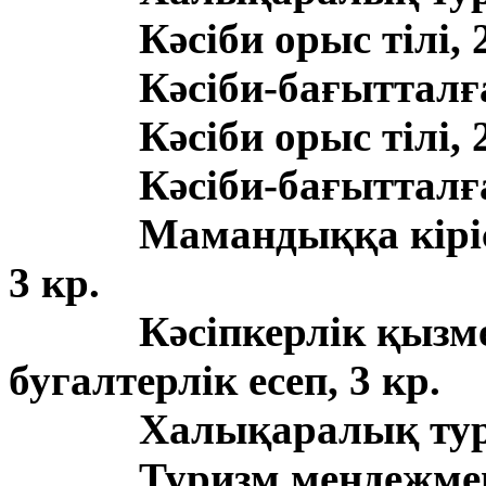
Кәсіби орыс тілі, 
Кәсіби-бағытталға
Кәсіби орыс тілі, 
Кәсіби-бағытталға
Мамандыққа кіріс
3 кр.
Кәсіпкерлік қызме
бугалтерлік есеп, 3 кр.
Халықаралық тури
Туризм мендежмен