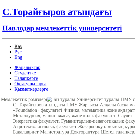
С.Торайғыров атындағы
Павлодар мемлекеттік университеті
Қаз
Рус
Eng
Жаңалықтар
Студентке
Талапкерге
Оқытушыларға
Қызметкерлерге
Мемлекеттік рәміздері
Біз туралы
Университет туралы
ПМУ с
С. Торайғыров атындағы ПМУ Жарғысы
Алқалы басқару
«Foundation» факультеті
Физика, математика және ақпарат
Металлургия, машинажасау және көлік факультеті
Cәулет–
Энергетика факультеті
Гуманитарлық-педагогикалық факу
Агротехнологиялық факультет
Жоғары оқу орнының құры
Бакалавриат
Магистратура
Докторантура
Шетел талапкер