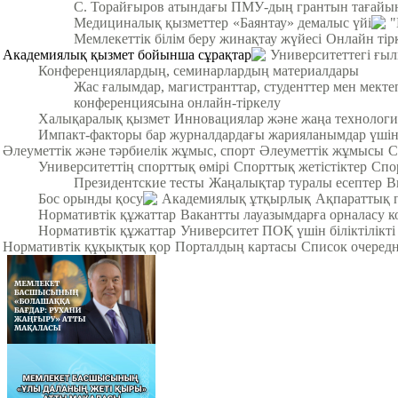
С. Торайғыров атындағы ПМУ-дың грантын тағайы
Медициналық қызметтер
«Баянтау» демалыс үйі
"
Мемлекеттік білім беру жинақтау жүйесі
Онлайн тір
Академиялық қызмет бойынша сұрақтар
Университеттегі ғы
Конференциялардың, семинарлардың материалдары
Жас ғалымдар, магистранттар, студенттер мен мек
конференциясына онлайн-тіркелу
Халықаралық қызмет
Инновациялар және жаңа технологи
Импакт-факторы бар журналдардағы жарияланымдар үші
Әлеуметтік және тәрбиелік жұмыс, спорт
Әлеуметтік жұмысы
С
Университеттің спорттық өмірі
Спорттық жетістіктер
Спо
Президентские тесты
Жаңалықтар туралы есептер
В
Бос орынды қосу
Академиялық ұтқырлық
Ақпараттық 
Нормативтік құжаттар
Вакантты лауазымдарға орналасу к
Нормативтік құжаттар
Университет ПОҚ үшін біліктілікті
Нормативтік құқықтық қор
Порталдың картасы
Список очередн