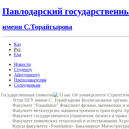
Павлодарский государственн
имени С.Торайгырова
Қаз
Рус
Eng
Новости
Студенту
Абитуриенту
Преподавателям
Сотрудникам
Государственные символы
О нас
Об университете
Стратегич
Устав ПГУ имени С. Торайгырова
Коллегиальные органы
Факультет "Foundation"
Факультет физики, математики и
Факультет металлургии, машиностроения и транспорта
Ар
Факультет государственного управления, бизнеса и права
Факультет химических технологий и естествознания
Агро
Курсы факультета «Foundation»
Бакалавриат
Магистратура