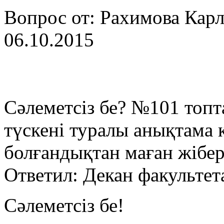
Вопрос от: Рахимова Кар
06.10.2015
Сәлеметсіз бе? №101 топ
түскені туралы анықтама 
болғандықтан маған жібер
Ответил: Декан факультет
Сәлеметсіз бе!