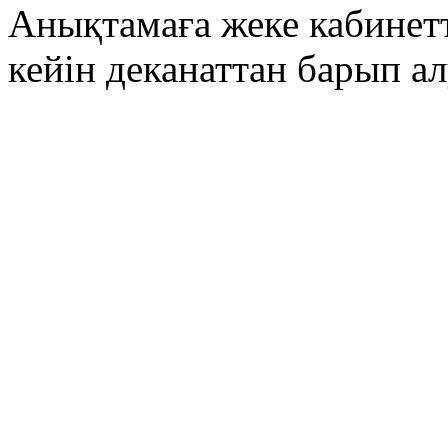
Анықтамаға жеке кабинетт
кейін деканаттан барып а