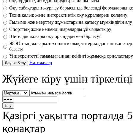
Оқу үрдісін ұйымдастырудың жаңашылығы
Оқу сабақтарын жүргізу барысында белсенді формаларды қ
Техникалық және интерактивтік оқу құралдарын қолдану
Ғылыми және зерттеу жұмыстарына қатысу мүмкіндігін алу
Спорттық және кешенді шараларды ұйымдастыру
Шетелдік жоғары оқу орындарымен бірлесуі
ЖОО-ның жоғары технологиялық материалданған және зер
базасы
Университетті тамамдағаннан кейінгі жұмысқа орналастыру 
Нәтижелер
Жүйеге кіру үшін тіркеліңі
Қазіргі уақытта порталда 
қонақтар