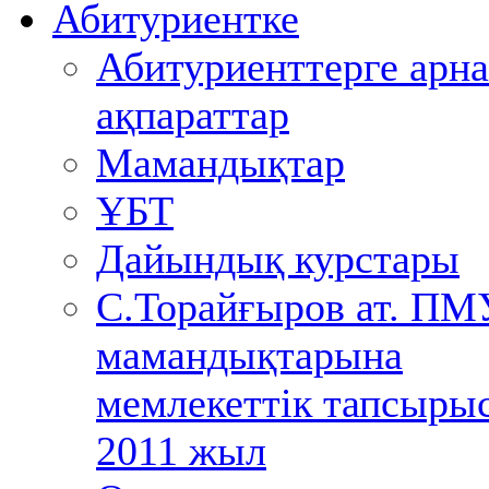
Абитуриентке
Абитуриенттерге арна
ақпараттар
Мамандықтар
ҰБТ
Дайындық курстары
С.Торайғыров ат. ПМ
мамандықтарына
мемлекеттік тапсыры
2011 жыл