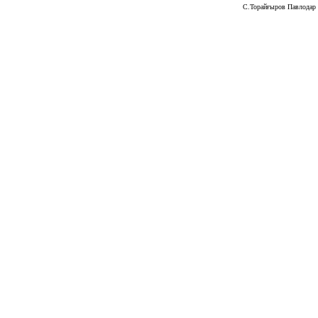
С.Торайғыров Павлодар м