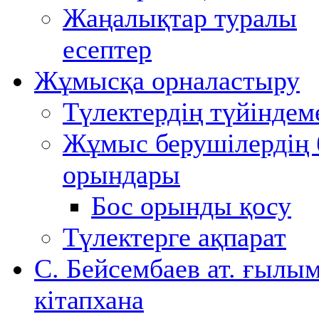
Жаңалықтар туралы
есептер
Жұмысқа орналастыру
Түлектердің түйіндем
Жұмыс берушілердің 
орындары
Бос орынды қосу
Түлектерге ақпарат
С. Бейсембаев ат. ғылы
кітапхана