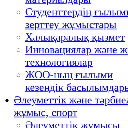
Студенттердің ғылым
зерттеу жұмыстары
Халықаралық қызмет
Инновациялар және ж
технологиялар
ЖОО-ның ғылыми
кезеңдік басылымдар
Әлеуметтік және тәрбие
жұмыс, спорт
Әлеуметтік жұмысы