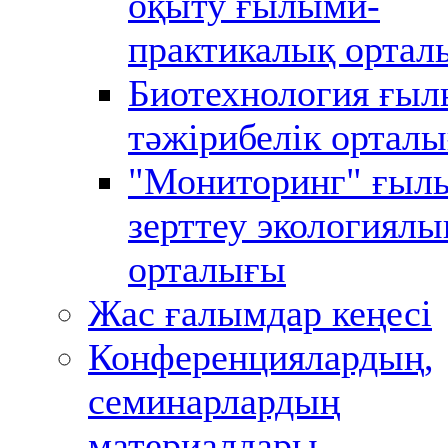
оқыту ғылыми-
практикалық ортал
Биотехнология ғыл
тәжірибелік ортал
"Мониторинг" ғыл
зерттеу экологиялы
орталығы
Жас ғалымдар кеңесі
Конференциялардың,
семинарлардың
материалдары