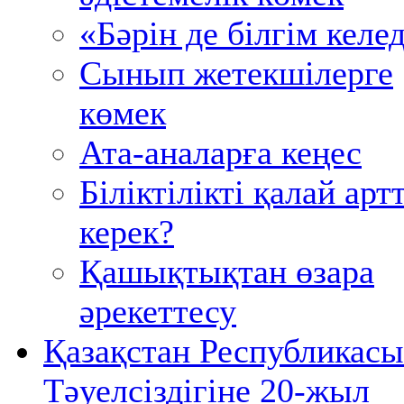
«Бәрін де білгім келед
Сынып жетекшілерге
көмек
Ата-аналарға кеңес
Біліктілікті қалай ар
керек?
Қашықтықтан өзара
әрекеттесу
Қазақстан Республикас
Тәуелсіздігіне 20-жыл