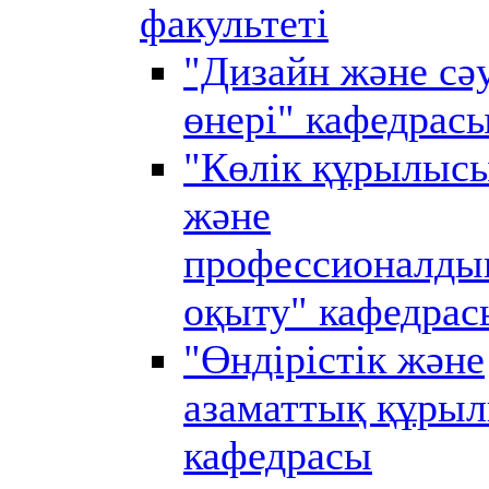
факультеті
"Дизайн және сә
өнері" кафедрас
"Көлік құрылыс
және
профессионалды
оқыту" кафедрас
"Өндірістік және
азаматтық құры
кафедрасы