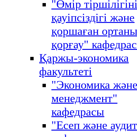
"Өмір тіршілігін
қауіпсіздігі және
қоршаған ортан
қорғау" кафедра
Қаржы-экономика
факультеті
"Экономика жән
менеджмент"
кафедрасы
"Есеп және аудит