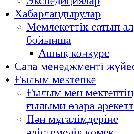
Экспедициялар
Хабарландырулар
Мемлекеттік сатып ал
бойынша
Ашық конкурс
Сапа менеджменті жүйе
Ғылым мектепке
Ғылым мен мектептің
ғылыми өзара әрекетт
Пән мұғалімдеріне
әдістемелік көмек