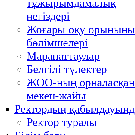
тұжырымдамалық
негіздері
Жоғары оқу орынын
бөлімшелері
Марапаттаулар
Белгілі түлектер
ЖОО-ның орналасқан
мекен-жайы
Ректордың қабылдауынд
Ректор туралы