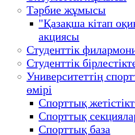
Тәрбие жұмысы
"Қазақша кітап оқи
акциясы
Студенттік филармон
Студенттік бірлестікт
Университеттің спор
өмірі
Спорттық жетістікт
Спорттық секцияла
Спорттық база