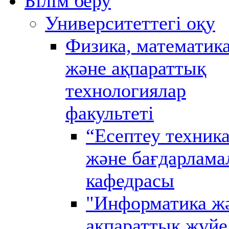
Білім беру
Университеттегі оқу
Физика, математик
және ақпараттық
технологиялар
факультеті
“Есептеу техник
және бағдарлама
кафедрасы
"Информатика ж
ақпараттық жүйе