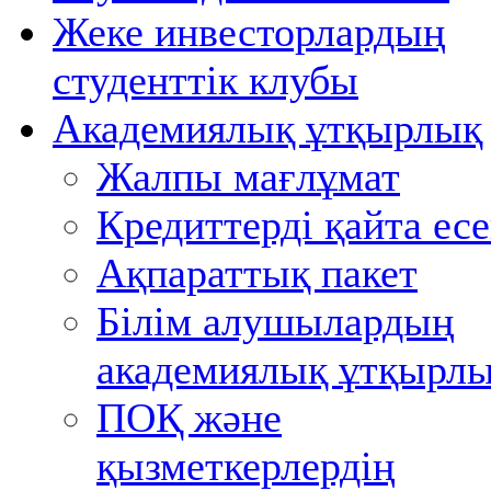
Жеке инвесторлардың
студенттiк клубы
Академиялық ұтқырлық
Жалпы мағлұмат
Кредиттерді қайта ес
Ақпараттық пакет
Білім алушылардың
академиялық ұтқырл
ПОҚ және
қызметкерлердің