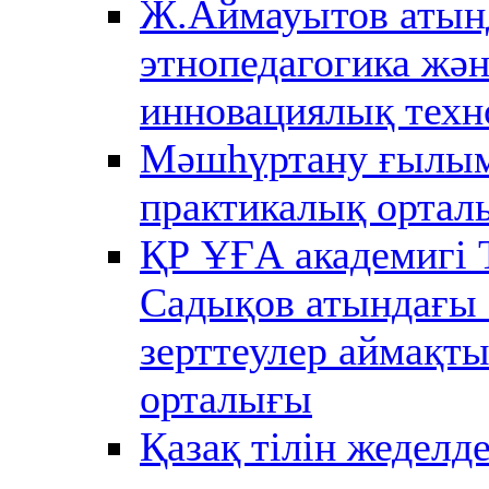
Ж.Аймауытов атын
этнопедагогика жә
инновациялық техн
Мәшһүртану ғылы
практикалық ортал
ҚР ҰҒА академигі 
Садықов атындағы 
зерттеулер аймақт
орталығы
Қазақ тілін жеделде