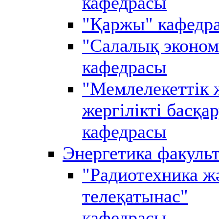
кафедрасы
"Қаржы" кафедр
"Салалық эконом
кафедрасы
"Мемлелекеттік 
жергілікті басқа
кафедрасы
Энергетика факульт
"Радиотехника ж
телеқатынас"
кафедрасы