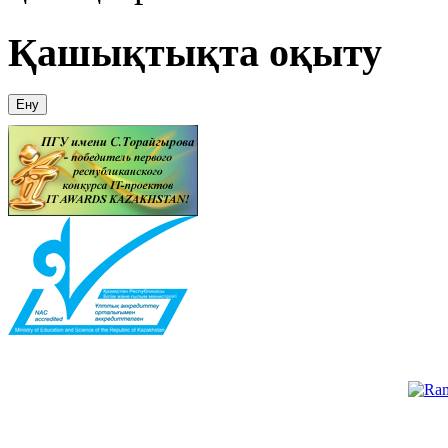
Қашықтықта оқыту