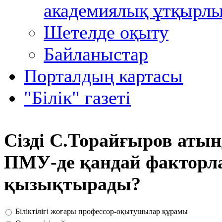
академиялық ұтқырл
Шетелде оқыту
Байланыстар
Порталдың картасы
"Білік" газеті
Сізді С.Торайғыров аты
ПМУ-де қандай факторл
қызықтырады?
Біліктілігі жоғары профессор-оқытушылар құрамы