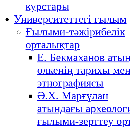
курстары
Университеттегі ғылым
Ғылыми-тәжірибелік
орталықтар
Е. Бекмаханов аты
өлкенің тарихы ме
этнографиясы
Ә.Х. Марғұлан
атындағы археолог
ғылыми-зерттеу ор