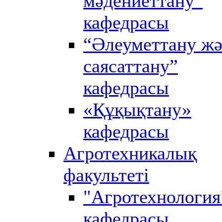
мәдениеттану”
кафедрасы
“Әлеуметтану ж
саясаттану”
кафедрасы
«Құқықтану»
кафедрасы
Агротехникалық
факультеті
"Агротехнология
кафедрасы