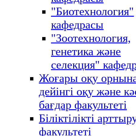
"Биотехнология"
кафедрасы
"Зоотехнология,
генетика және
селекция" кафед
Жоғары оқу орнын
дейінгі оқу және кә
бағдар факультеті
Біліктілікті арттыр
факультеті