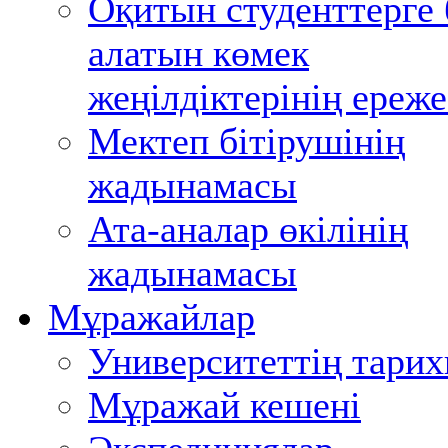
Оқитын студенттерге 
алатын көмек
жеңілдіктерінің ереже
Мектеп бітірушінің
жадынамасы
Ата-аналар өкілінің
жадынамасы
Мұражайлар
Университеттің тари
Мұражай кешені