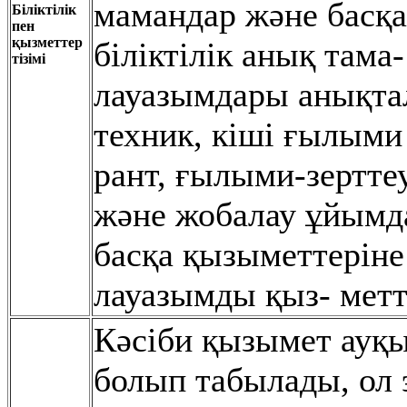
мамандар жəне басқ
Біліктілік
пен
қызметтер
біліктілік анық тама-
тізімі
лауазымдары анықтал
техник, кіші ғылыми
рант, ғылыми-зертте
жəне жобалау ұйымд
басқа қызыметтеріне
лауазымды қыз- метт
Кəсіби қызымет ауқ
болып табылады, ол 