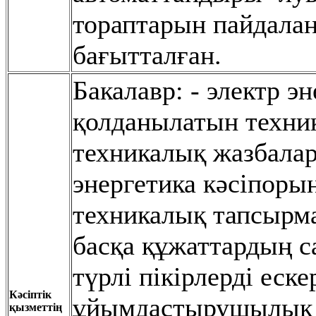
тораптарын пайдалан
бағытталған.
Бакалавр: - электр э
қолданылатын техник
техникалық жазбалар 
энергетика кəсіпор
техникалық тапсырм
басқа құжаттардың са
түрлі пікірлерді еск
Кәсіптік
ұйымдастырушылық ш
қызметтің