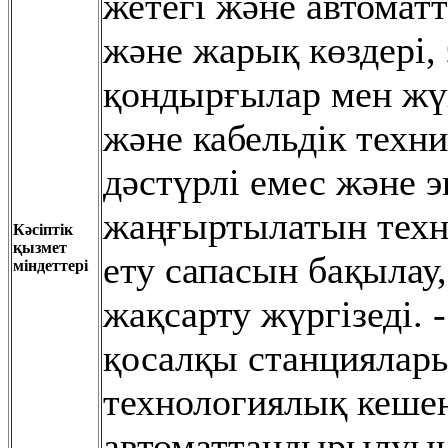
жетегі жəне автома
жəне жарық көздері,
қондырғылар мен жүй
жəне кабельдік техн
дəстүрлі емес жəне 
жаңғыртылатын техн
Кәсіптік
қызмет
ету сапасын бақылау,
міндеттері
жақсарту жүргізеді. 
қосалқы станциялары
технологиялық кешен
автоматтандырылуын