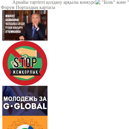
Арнайы тәртіпті қолдану арқылы конкурс
"Білік" және
Форум
Порталдың картасы