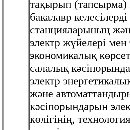
тақырып (тапсырма)
бакалавр келесілерді
станцияларының жəн
электр жүйелері мен
экономикалық көрсетк
салалық кəсіпорында
электр энергетикалы
жəне автоматтанды
кəсіпорындарын элек
көлігінің, технологи