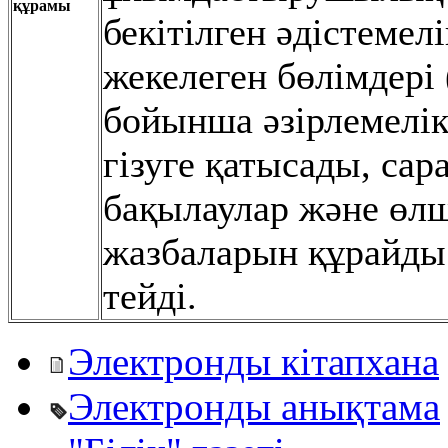
құрамы
бекітілген əдістемел
жекелеген бөлімдері 
бойынша əзірлемелік
гізуге қатысады, сар
бақылаулар жəне өлш
жазбаларын құрайды
тейді.
Электронды кітапхана
Электронды анықтама