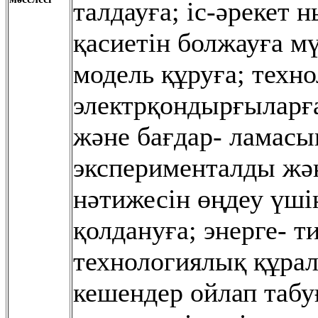
талдауға; іс-əрекет
қасиетін болжауға мү
модель құруға; техн
электрқондырғыларға
жəне бағдар- ламасы
эксперименталды жəн
нəтижесін өңдеу үші
қолдануға; энерге- т
технологиялық құра
кешендер ойлап табу