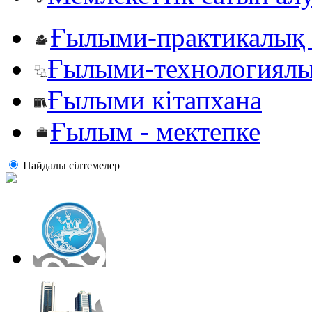
Ғылыми-практикалық 
Ғылыми-технологиялы
Ғылыми кітапхана
Ғылым - мектепке
Пайдалы сiлтемелер