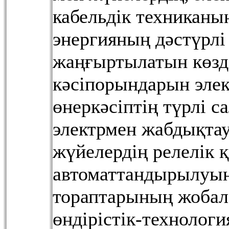
кабельдік техниканы
энергияның дəстүрлі
жаңғыртылатын көзд
кəсіпорындарын эле
өнеркəсіптің түрлі 
электрмен жабдықтау
жүйелердің релелік 
автоматтандырылуын,
тораптарының жобала
өндірістік-технологи