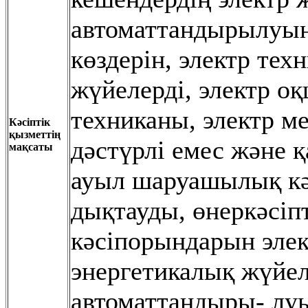
автоматтандырылуын
көздерін, электр те
жүйелерді, электр о
техниканы, электр м
Кәсіптік
қызметтің
дəстүрлі емес жəне 
мақсаты
ауыл шаруашылық кə
дықтауды, өнеркəсіпт
кəсіпорындарын элек
энергетикалық жүйел
автоматтандыры- луы