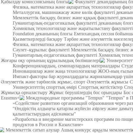
Қабылдау комиссиясының блогы
Факультет декандарының б
Физика, математика және ақпараттық технологиялар факу
Металлургия, машинажасау және көлік факультеті деканы
Мемлекеттік басқару, бизнес және құқық факультеті дека
Гуманитарлық-педагогикалық факультеті деканының бло
Химиялық технологиялар және жаратылыстану факультет
Foundation деканының блогы
Емтихандық сессия бойынша
Қызметкерлерді басқару
Тәрбие және әлеуметтік мәселеле
Физика, математика және ақпараттық технологиялар факул
Cәулет–құрылыс факультеті
Мемлекеттік басқару, бизнес 
Гуманитарлық-педагогикалық факультеті
Химиялық техно
Жоғары оқу орнының құрылымдық бөлімшелері
Университет
Конференциялардың, семинарлардың материалдары
Студ
Инновациялар және жаңа технологиялар
ЖОО-ның ғылыми
Импакт-факторы бар журналдардағы жарияланымдар үші
Әлеуметтік және тәрбиелік жұмыс, спорт
Әлеуметтік жұмысы
С
Университеттің спорттық өмірі
Спорттық жетістіктер
Спо
Жұмысқа орналастыру
Жұмыс берушілердің бос орындары
Бос 
Erasmus+
Международные программы "Tempus"
"Tempus" в 
«Содействие развитию организаций образования через ра
"Өндірістің алдыңғы қатарлы жүйесін әзірлеу және дамыт
қалыптастырудың әдіснамасы"
«Разработка и внедрение магистерских программ по пищ
продуктов в России и Казахстане»
Мемлекеттік сатып алулар
Ашық конкурс арқылы мемлекеттік