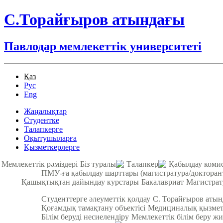
С.Торайғыров атындағы
Павлодар мемлекеттік университеті
Қаз
Рус
Eng
Жаңалықтар
Студентке
Талапкерге
Оқытушыларға
Қызметкерлерге
Мемлекеттік рәміздері
Біз туралы
Талапкер
Қабылдау коми
ПМУ-ға қабылдау шарттары (магистратура/докторан
Қашықтықтан дайындау курстары
Бакалавриат
Магистрат
Студенттерге әлеуметтік қолдау
С. Торайғыров аты
Қоғамдық тамақтану объектісі
Медициналық қызмет
Білім беруді несиелендіру
Мемлекеттік білім беру жи