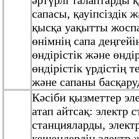
əртүрлі талаптарды 
сапасы, қауіпсіздік 
қысқа уақытты жоспа
өнімнің сапа деңгейі
өндірістік жəне өнді
өндірістік үрдістің
жəне сапаны басқаруд
Кəсіби қызметтер эле
атап айтсақ: электр 
станцияларды, электр
кешендердің электр 