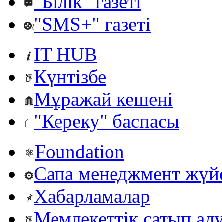
"Білік" газеті
"SMS+" газеті
IT HUB
Күнтізбе
Мұражай кешені
"Кереку" баспасы
Foundation
Сапа менеджмент жүй
Хабарламалар
Мемлекеттік сатып ал