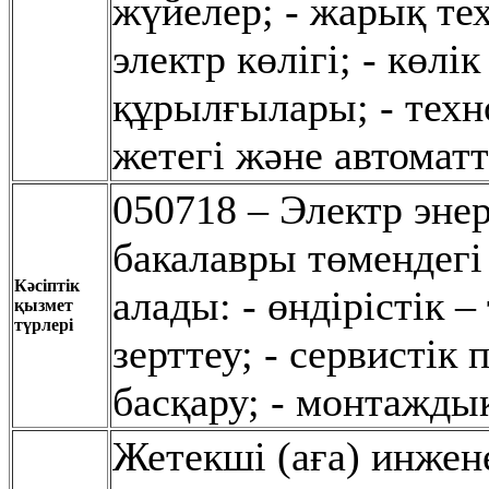
жүйелер; - жарық те
электр көлігі; - көл
құрылғылары; - техн
жетегі жəне автома
050718 – Электр эн
бакалавры төмендегі 
Кәсіптік
алады: - өндірістік 
қызмет
түрлері
зерттеу; - сервистік
басқару; - монтаждық
Жетекші (аға) инжен