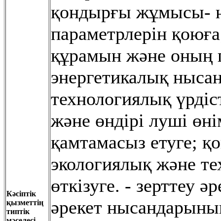
қондырғы жұмысы- 
параметрлерін қоюға
құрамын жəне оның п
энергетикалық нысан
технологиялық үрдіс
жəне өндірі луші өн
қамтамасыз етуге; қ
экологиялық жəне т
өткізуге. - зерттеу ə
Кәсіптік
əрекет нысандарыны
қызметтің
типтік
мәселесі