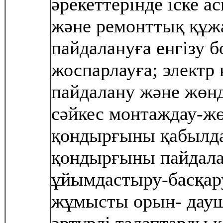
əрекеттерінде іске а
жəне ремонттық құж
пайдалануға енгізу
жоспарлауға; электр
пайдалану жəне жөнд
сəйкес монтаждау-ж
қондырғыны қабылда
қондырғыны пайдалан
ұйымдастыру-басқару
жұмысты орын- дау