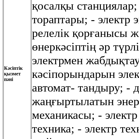
қосалқы станциялар; 
тораптары; - электр
релелік қорғанысы ж
өнеркəсіптің əр түр
электрмен жабдықта
Кәсіптік
кəсіпорындарын эле
қызмет
пәні
автомат- тандыру; - 
жаңғыртылатын энерг
механикасы; - элект
техника; - электр т