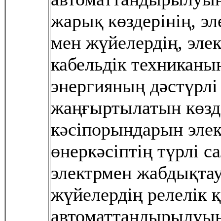
жарық көздерінің, э
мен жүйелердің, эле
кабельдік техниканы
энергияның дəстүрлі
жаңғыртылатын көзд
кəсіпорындарын эле
өнеркəсіптің түрлі 
электрмен жабдықтау
жүйелердің релелік 
автоматтандырылуын,