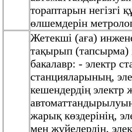
тораптарын негізгі 
өлшемдерін метролог
Жетекші (аға) инжен
тақырып (тапсырма)
бакалавр: - электр 
станцияларының, эле
кешендердің электр 
автоматтандырылуын
жарық көздерінің, э
мен жүйелердің, эле