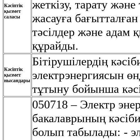
жеткізу, тарату жəн
Кәсіптік
қызмет
жасауға бағытталған
саласы
тəсілдер жəне адам 
құрайды.
Бітірушілердің кəсі
Кәсіптік
электрэнергиясын өнд
қызмет
нысандары
тұтыну бойынша кəс
050718 – Электр эн
бакалаврының кəсіби
болып табылады: - э