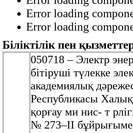
Error loading compone
Error loading compone
Біліктілік пен қызметтер
050718 – Электр эн
бітіруші түлекке эле
академиялық дəрежесі
Республикасы Халықт
қорғау ми нис- т рл
№ 273–II бұйрығымен