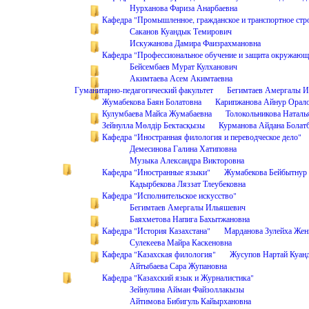
Нурханова Фариза Анарбаевна
Кафедра "Промышленное, гражданское и транспортное стр
Саканов Куандык Темирович
Искужанова Дамира Фаизрахмановна
Кафедра "Профессиональное обучение и защита окружающ
Бейсембаев Мурат Кулханович
Акимтаева Асем Акимтаевна
Гуманитарно-педагогический факультет
Бегимтаев Амергалы 
Жумабекова Баян Болатовна
Карипжанова Айнур Орал
Кулумбаева Майса Жумабаевна
Толокольникова Наталь
Зейнулла Мөлдір Бектасқызы
Курманова Айдана Болат
Кафедра "Иностранная филология и переводческое дело"
Демесинова Галина Хатиповна
Музыка Александра Викторовна
Кафедра "Иностранные языки"
Жумабекова Бейбытнур
Кадырбекова Ляззат Тлеубековна
Кафедра "Исполнительское искусство"
Бегимтаев Амергалы Ильяшевич
Баяхметова Напига Бахытжановна
Кафедра "История Казахстана"
Марданова Зулейха Жен
Сулекеева Майра Каскеновна
Кафедра "Казахская филология"
Жусупов Нартай Куан
Айтыбаева Сара Жупановна
Кафедра "Казахский язык и Журналистика"
Зейнулина Айман Файзоллакызы
Айтимова Бибигуль Кайырхановна