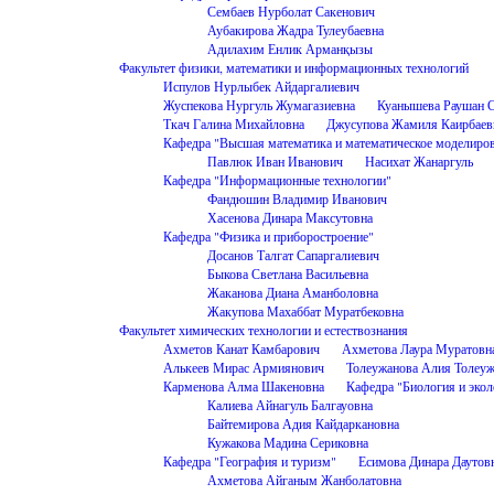
Сембаев Нурболат Сакенович
Аубакирова Жадра Тулеубаевна
Адилахим Енлик Арманқызы
Факультет физики, математики и информационных технологий
Испулов Нурлыбек Айдаргалиевич
Жуспекова Нургуль Жумагазиевна
Куанышева Раушан С
Ткач Галина Михайловна
Джусупова Жамиля Каирбаев
Кафедра "Высшая математика и математическое моделиро
Павлюк Иван Иванович
Насихат Жанаргуль
Кафедра "Информационные технологии"
Фандюшин Владимир Иванович
Хасенова Динара Максутовна
Кафедра "Физика и приборостроение"
Досанов Талгат Сапаргалиевич
Быкова Светлана Васильевна
Жаканова Диана Аманболовна
Жакупова Махаббат Муратбековна
Факультет химических технологии и естествознания
Ахметов Канат Камбарович
Ахметова Лаура Муратовн
Алькеев Мирас Армиянович
Толеужанова Алия Толеу
Карменова Алма Шакеновна
Кафедра "Биология и экол
Калиева Айнагуль Балгауовна
Байтемирова Адия Кайдаркановна
Кужакова Мадина Сериковна
Кафедра "География и туризм"
Есимова Динара Даутов
Ахметова Айганым Жанболатовна