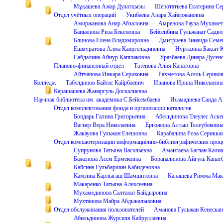
Мұқашева Ажар Дулатқызы
Шепотатьева Екатерина Се
Отдел учётных операций
Укибаева Анара Хайержановна
Амиржанова Анар Абзаловна
Амренова Рауза Мухамет
Бапьянова Риза Бекеновна
Бейсенбина Гульжанат Садво
Блинова Елена Владимировна
Дмитриева Зинаида Семе
Ешмуратова Алма Каиргельдиновна
Нуртазина Бакыт 
Сабдалина Айнур Капшаковна
Уразбаева Динара Дусен
Планово-финансовый отдел
Татенова Алия Канатовна
Айтчанова Инкара Сериковна
Рахметова Асель Серико
Колледж
Табулдинов Байтас Кайрбаевич
Иванова Ирина Николаевн
Карашашева Жанаргуль Доскалиевна
Научная библиотека им. академика С.Бейсембаева
Исамадиева Саида А
Отдел комплектования фонда и организации каталогов
Бондарь Галина Григорьевна
Абельдинова Тлеулес Аске
Вагнер Вера Николаевна
Ергожина Алтын Толеубековн
Жакауова Гульжан Елешовна
Карабалина Роза Серикка
Отдел компьютеризации информационно-библиографических проц
Супрунова Татьяна Васильевна
Амантаева Баглан Кали
Баженова Асем Ермековна
Бораналинова Айгуль Канат
Кайсина Гульбаршин Кабиденовна
Камзина Карлыгаш Шамшитовна
Капашева Римма Мак
Макаренко Татьяна Алексеевна
Мухамединова Салтанат Байдыровна
Мухтанова Майра Абдыкалыковна
Отдел обслуживания пользователей
Аманова Гульжан Кенескан
Абильдинова Журсиля Кайруллаевна