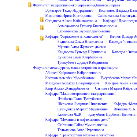
Факультет государственного управления,бизнеса и права
Эрназаров Тахир Яздурдиевич
Кофтанюк Надежда Вале
Мамонова Ирина Викторовна
Салимжанова Бактыгуль 
Сагадиева Айжан Кабылкаятовна
Кафедра "Правоведен
Ахмеджанова Гульнар Бисенгазизовна
Сулейменова Зауреш Оралбековна
Кафедра "Управление и политология"
Калиев Ильдар А
Радионова Ольга Николаевна
Кафедра "Финансы
Мусина Алма Жумагельдыевна
Кайдарова Гульнур Шариповна
Кафедра "Экон
Кунязова Сауле Каирбековна
Тулькубаева Дидара Кабдешевна
Факультет металлургии, машиностроения и транспорта
Абишев Кайратолла Кайроллинович
Касенов Асылбек Жумабекович
Тусупбекова Марал Жа
Маздубай Асылхан Владимирович
Камаров Аман Уахи
Каир Аяжан Жандарбековна
Сагитова Мадина Кайрато
Кафедра "Машиностроение и стандартизация"
Итыбаева Галия Тулеубаевна
Шевченко Людмила Николаевна
Кафедра "Мета
Суюндиков Мерхат Мадениевич
Абишева Ж.Б.
Какимова Ж.Ж.
Кулумбаев Нурболат Калиевич
Кафедра "Механика и нефтегазовое дело"
Сейтенова Гайни Жумагалиевна
Тельманова Анар Нурлановна
Кафедра "Транспортная техника и логистика"