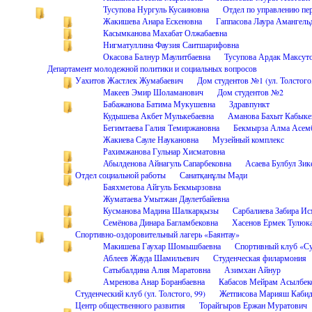
Тусупова Нургуль Кусаиновна
Отдел по управлению пе
Жакишева Анара Ескеновна
Гаппасова Лаура Амангель
Касымканова Махабат Олжабаевна
Нигматуллина Фаузия Саитшарифовна
Окасова Балнур Маулитбаевна
Тусупова Ардак Максут
Департамент молодежной политики и социальных вопросов
Уахитов Жастлек Жумабаевич
Дом студентов №1 (ул. Толстого
Макеев Эмир Шоламанович
Дом студентов №2
Бабажанова Батима Мукушевна
Здравпункт
Кудышева Акбет Мулькебаевна
Аманова Бахыт Кабыке
Бегимтаева Галия Темиржановна
Бекмырза Алма Асем
Жакиева Сауле Наукановна
Музейный комплекс
Рахимжанова Гульнар Хисматовна
Абылденова Айнагуль Сапарбековна
Асаева Булбул Зик
Отдел социальной работы
Санатқанұлы Мәди
Баяхметова Айгуль Бекмырзовна
Жуматаева Умытжан Даулетбайевна
Кусманова Мадина Шалкарқызы
Сарбалиева Забира Ис
Семёнова Динара Багламбековна
Хасенов Ермек Тулюк
Спортивно-оздоровительный лагерь «Баянтау»
Макишева Гаухар Шомышбаевна
Спортивный клуб «С
Аблеев Жауда Шамильевич
Студенческая филармония
Сатыбалдина Алия Маратовна
Азимхан Айнур
Амренова Анар Боранбаевна
Кабасов Мейрам Асылбек
Студенческий клуб (ул. Толстого, 99)
Жетписова Марияш Кабид
Центр общественного развития
Торайгыров Ержан Муратович