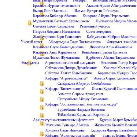
Ержанов Нурлан Тельманович
Акишев Арман Айтмухаметови
Быков Петр Олегович
Шахман Ертарғын Тойганұлы
Карганова Бибинур Абаевна
Конурова Айдана Нуралыевна
Мұхаметжан Салтанат Қуанышқызы
Нугманова Мадина Марат
Семеева Самал Сериковна
Ремонтный участок
Петрова Людмила Николаевна
Совет ветеранов
Жанахутдинов Бари Газизович
Кабдуалиева Майраш Мажитовн
Ученый совет
Абимульдина Сауле Токтасыновна
Факультет 'Foundati
Ксембаева Сауле Камалиденовна
Дюсенова Алуа Жакановна
Какимова Анар Карибаевна
Конакбаева Гульназ Ертаевна
Муканова Ляззат Жуматаевна
Нурбекова Айдана Тлеукановна
Факультеты
Агротехнологический факультет
Бексеитов Токтар Кари
Сейтжанова Динара Дулатбековна
Уахитов Жастлек Жу
Сейтеуов Талгат Козыбакович
Бораналина Жулдыз Сарс
Кафедра "Агротехнология"
Абеуов Серик Кайкенович
Сыздыкова Айкумус Сембайкызы
Кафедра "Биотехнология"
Исаева Куралай Сметкановна
Ахметов Сырым Аркадьевич
Султумбаева Айсулу Кисымовна
Кафедра "Зоотехнология, генетика и селекция"
Бурамбаева Надежда Бакаевна
Тойлыбаева Карлыгаш Баратовна
Архитектурно-строительный факультет
Кудерин Марат Крыкба
Жукенова Гульнара Абаевна
Жуманова Кымбат Ислямб
Абишева Сауле Ивановна
Кадырова Жанара Балтабаевн
Кафедра "Архитектура и дизайн"
Булыга Леонид Ленид