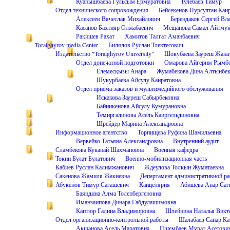
Куанышбаева Гульсым Ермуратовна
Тулебаев Тимур
Отдел технического сопровождения
Бейсекенов Нурсултан Каи
Алексеев Вячеслав Михайлович
Берендаков Сергей Вл
Касанов Бахтияр Олжабаевич
Мещанова Самал Айтмук
Ракишев Рахат
Хамитов Талгат Аманбаевич
Toraighyrov media Center
Билялов Руслан Тлектесович
Издательство "Toraighyrov University"
Шокубаева Зауреш Жана
Отдел допечатной подготовки
Омарова Айгерим Рымбо
Елемесқызы Анара
Жумабекова Дина Алтынбек
Шукурбаева Айсулу Каиратовна
Отдел приема заказов и мультимедийного обслуживания
Искакова Зауреш Сабырбековна
Байникенова Айсулу Кумурановна
Темиргалинова Асель Каиргельдиновна
Шрейдер Марина Александровна
Информационное агентство
Торпищева Руфина Шамильевна
Вервейко Татьяна Александровна
Внутренний аудит
Сламбекова Куканай Шахмановна
Военная кафедра
Токин Булат Булатович
Военно-мобилизационная часть
Кабиев Руслан Калимжанович
Ждеулова Толкын Жуматаевна
Сакенова Жамиля Жакиевна
Департамент административной р
Абукенов Тимур Сагашевич
Канцелярия
Абишева Анар Саг
Баяндина Алма Толепбергеновна
Иманзаипова Динара Габдулашимовна
Каптюр Галина Владимировна
Шлейнина Наталья Викт
Отдел организационно-контрольной работы
Шалабаев Сапар Ка
Акшанова Асель Маратовна
Пшембаев Мурат Асетови