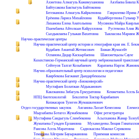
Ахметова Алмагуль Кажимухановна
Аязбаева Бикеш К
Байтусакова Бактыгуль Байтоковна
Бегежанова Алмагуль Кайркеновна
Гавриленко Ирина 
Ерёмина Лариса Михайловна
Кудайбергенова Гульнар 
Лиханова Елена Анатольевна
Мусинова Майра Каирлые
Пшембаева Айтолкын Кайрулловна
Рустемова Алия Ж
Сыздыкпаева Гульжан Вахитовна
Тыкпасова Мариям Ж
Научно-практические центры
Научно-практический центр истории и этнографии края им. Е. Бек
Кудабаев Амантай Жетписович
Бижан Жумасейт
Оспанова Дидар Каскырбаевна
Шаяхметқызы Сауле
Казахстанско-Германский научный центр эмбриональной трансплан
Сейтеуов Талгат Козыбаевич
Каратаева Наргис Жановн
Научно-образовательный центр психологии и педагогики
Каирбекова Багжанат Дындарбеккызы
Научно-практический центр «Биоконверсий»
Мустафаев Болатжан Абдыканович
Какежанова Зибагуль Ермуратовна
Кенжетаева Асель Б
НПЦ биотехнологий
Бексеитов Токтар Карибаевич
Копжасаров Тулеген Жумашкенович
Отдел государственных закупок
Аяганова Лаззат Кенесовна
Елемес
Мырзабаева Ботагоз Жумабековна
Офис регистратора
Мустафина Сандыгуль Слямбековна
Асылханова Жанар Толеуб
Жуматаева Гульден Ерлановна
Мухамедеева Люция Гинаталло
Раисова Асель Маратовна
Садвокасова Макпал Сериковна
Темирова Айгерим Бауыржановна
Приемная комиссия
Биль Тамара Юрьевна
Ректорат
Бегентаев Мейрам Мухамет