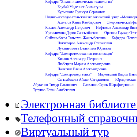
Кафедра "Химия и химические технологии"
Елубай Мадениет Азаматұлы
Курманова Гульсум Сериковна
Научно-исследовательский экологический центр «Монитор
Ахметов Канат Камбарович
Энергетический фа
Кислов Александр Петрович
Нефтисов Александр Вита
Уразалимова Дария Сансызбаевна
Оразова Гаухар Отег
Сыйхымбаева Татыгуль Жаксыбековна
Кафедра "Тепло
Никифоров Александр Степанович
Лукьянчикова Валентина Юрьевна
Кафедра "Электротехника и автоматизация"
Кислов Александр Петрович
Любецкая Марина Александровна
Панягина Елена Александровна
Кафедра "Электроэнергетика"
Марковский Вадим Павл
Сагымбекова Айман Сагадатовна
Юридическая
Абукенов Тимур Сагашевич
Салханов Серик Шарафиденович
Тусупов Ертай Алибекович
Электронная библиоте
Телефонный справочн
Виртуальный тур