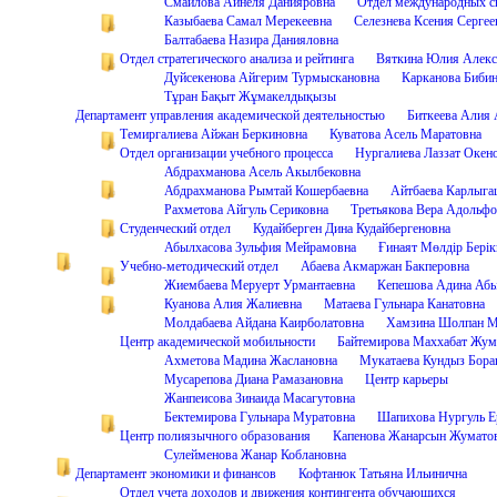
Смаилова Айнеля Данияровна
Отдел международных с
Казыбаева Самал Мерекеевна
Селезнева Ксения Сергее
Балтабаева Назира Данияловна
Отдел стратегического анализа и рейтинга
Вяткина Юлия Алекс
Дуйсекенова Айгерим Турмыскановна
Карканова Бибин
Тұран Бақыт Жұмакелдықызы
Департамент управления академической деятельностью
Биткеева Алия
Темиргалиева Айжан Беркиновна
Куватова Асель Маратовна
Отдел организации учебного процесса
Нургалиева Лаззат Окен
Абдрахманова Асель Акылбековна
Абдрахманова Рымтай Кошербаевна
Айтбаева Карлыга
Рахметова Айгуль Сериковна
Третьякова Вера Адольфо
Студенческий отдел
Кудайберген Дина Кудайбергеновна
Абылхасова Зульфия Мейрамовна
Ғинаят Мөлдір Бері
Учебно-методический отдел
Абаева Акмаржан Бакперовна
Жиембаева Меруерт Урмантаевна
Кепешова Адина Абы
Куанова Алия Жалиевна
Матаева Гульнара Канатовна
Молдабаева Айдана Каирболатовна
Хамзина Шолпан М
Центр академической мобильности
Байтемирова Маххабат Жум
Ахметова Мадина Жаслановна
Мукатаева Кундыз Бора
Мусарепова Диана Рамазановна
Центр карьеры
Жанпеисова Зинаида Масагутовна
Бектемирова Гульнара Муратовна
Шапихова Нургуль Е
Центр полиязычного образования
Капенова Жанарсын Жумато
Сулейменова Жанар Коблановна
Департамент экономики и финансов
Кофтанюк Татьяна Ильинична
Отдел учета доходов и движения контингента обучающихся