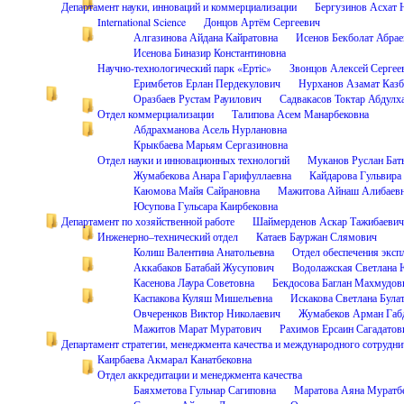
Департамент науки, инноваций и коммерциализации
Бергузинов Асхат 
International Science
Донцов Артём Сергеевич
Алгазинова Айдана Кайратовна
Исенов Бекболат Абрае
Исенова Биназир Константиновна
Научно-технологический парк «Ертіс»
Звонцов Алексей Сергее
Еримбетов Ерлан Пердекулович
Нурханов Азамат Казб
Оразбаев Рустам Рауилович
Садвакасов Токтар Абдулх
Отдел коммерциализации
Талипова Асем Манарбековна
Абдрахманова Асель Нурлановна
Крыкбаева Марьям Сергазиновна
Отдел науки и инновационных технологий
Муканов Руслан Бат
Жумабекова Анара Гарифуллаевна
Кайдарова Гульвира
Каюмова Майя Сайрановна
Мажитова Айнаш Алибаев
Юсупова Гульсара Каирбековна
Департамент по хозяйственной работе
Шаймерденов Аскар Тажибаевич
Инженерно–технический отдел
Катаев Бауржан Слямович
Колиш Валентина Анатольевна
Отдел обеспечения эксп
Аккабаков Батабай Жусупович
Водолажская Светлана 
Касенова Лаура Советовна
Бекдосова Баглан Махмудов
Каспакова Куляш Мишельевна
Искакова Светлана Була
Овчеренков Виктор Николаевич
Жумабеков Арман Габ
Мажитов Марат Муратович
Рахимов Ерсаин Сагадатов
Департамент стратегии, менеджмента качества и международного сотрудни
Каирбаева Акмарал Канатбековна
Отдел аккредитации и менеджмента качества
Баяхметова Гульнар Сагиповна
Маратова Аяна Муратб