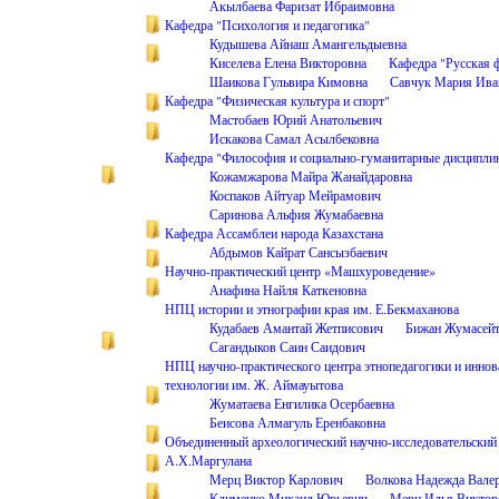
Акылбаева Фаризат Ибраимовна
Кафедра "Психология и педагогика"
Кудышева Айнаш Амангельдыевна
Киселева Елена Викторовна
Кафедра "Русская 
Шаикова Гульвира Кимовна
Савчук Мария Ива
Кафедра "Физическая культура и спорт"
Мастобаев Юрий Анатольевич
Искакова Самал Асылбековна
Кафедра "Философия и социально-гуманитарные дисципли
Кожамжарова Майра Жанайдаровна
Коспаков Айтуар Мейрамович
Саринова Альфия Жумабаевна
Кафедра Ассамблеи народа Казахстана
Абдымов Кайрат Сансызбаевич
Научно-практический центр «Машхуроведение»
Анафина Найля Каткеновна
НПЦ истории и этнографии края им. Е.Бекмаханова
Кудабаев Амантай Жетписович
Бижан Жумасей
Сагандыков Саин Саидович
НПЦ научно-практического центра этнопедагогики и инно
технологии им. Ж. Аймауытова
Жуматаева Енгилика Осербаевна
Беисова Алмагуль Еренбаковна
Объединенный археологический научно-исследовательский 
А.Х.Маргулана
Мерц Виктор Карлович
Волкова Надежда Вале
Клименко Михаил Юрьевич
Мерц Илья Виктор