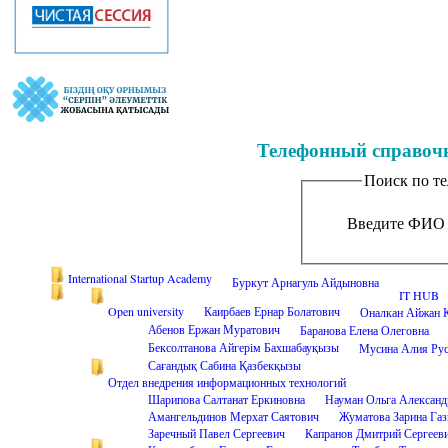
Телефонный справоч
Поиск по т
Введите ФИО
International Startup Academy
Буркут Арнагуль Айдыновна
IT HUB
Open university
Каирбаев Ернар Болатович
Оналкан Айжан 
Абенов Ержан Муратович
Баранова Елена Олеговна
Бексолтанова Айгерім Бахшабауқызы
Мусина Алия Рус
Сағандық Сабина Қазбекқызы
Отдел внедрения информационных технологий
Шарипова Салтанат Еркиновна
Науман Ольга Александ
Амангельдинов Мерхат Саятович
Жуматова Зарина Газ
Заречный Павел Сергеевич
Капранов Дмитрий Сергеев