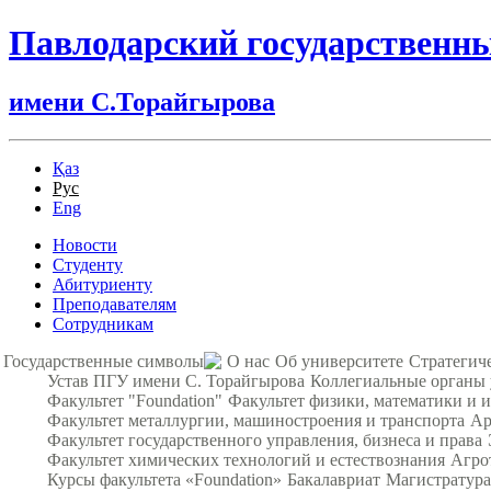
Павлодарский государственн
имени С.Торайгырова
Қаз
Рус
Eng
Новости
Студенту
Абитуриенту
Преподавателям
Сотрудникам
Государственные символы
О нас
Об университете
Стратегич
Устав ПГУ имени С. Торайгырова
Коллегиальные органы
Факультет "Foundation"
Факультет физики, математики и
Факультет металлургии, машиностроения и транспорта
Ар
Факультет государственного управления, бизнеса и права
Факультет химических технологий и естествознания
Агро
Курсы факультета «Foundation»
Бакалавриат
Магистратура