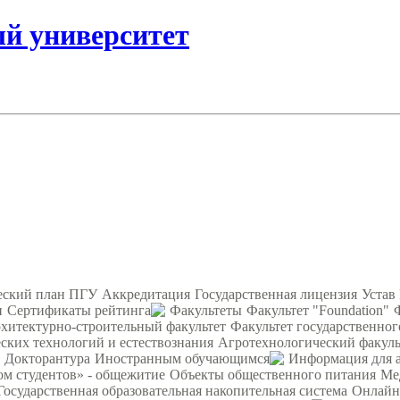
ый университет
еский план ПГУ
Аккредитация
Государственная лицензия
Устав
и
Сертификаты рейтинга
Факультеты
Факультет "Foundation"
хитектурно-строительный факультет
Факультет государственног
ских технологий и естествознания
Агротехнологический факуль
Докторантура
Иностранным обучающимся
Информация для 
ом студентов» - общежитие
Объекты общественного питания
Ме
Государственная образовательная накопительная система
Онлайн