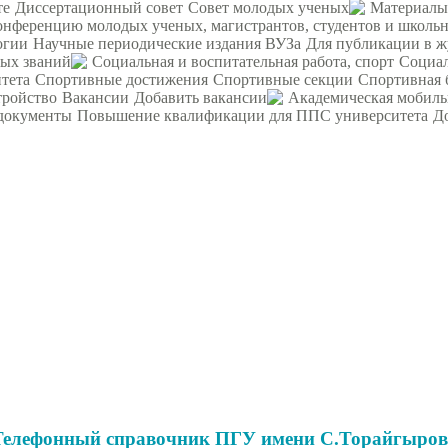
те
Диссертационный совет
Совет молодых ученых
Материалы
ференцию молодых ученых, магистрантов, студентов и школьни
огии
Научные периодические издания ВУЗа
Для публикации в ж
ных званий
Социальная и воспитательная работа, спорт
Социал
тета
Спортивные достижения
Спортивные секции
Спортивная 
тройство
Вакансии
Добавить вакансии
Академическая мобиль
документы
Повышение квалификации для ППС университета
Д
Телефонный справочник ПГУ имени С.Торайгыров