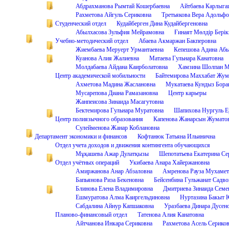
Абдрахманова Рымтай Кошербаевна
Айтбаева Карлыга
Рахметова Айгуль Сериковна
Третьякова Вера Адольфо
Студенческий отдел
Кудайберген Дина Кудайбергеновна
Абылхасова Зульфия Мейрамовна
Ғинаят Мөлдір Бері
Учебно-методический отдел
Абаева Акмаржан Бакперовна
Жиембаева Меруерт Урмантаевна
Кепешова Адина Абы
Куанова Алия Жалиевна
Матаева Гульнара Канатовна
Молдабаева Айдана Каирболатовна
Хамзина Шолпан М
Центр академической мобильности
Байтемирова Маххабат Жум
Ахметова Мадина Жаслановна
Мукатаева Кундыз Бора
Мусарепова Диана Рамазановна
Центр карьеры
Жанпеисова Зинаида Масагутовна
Бектемирова Гульнара Муратовна
Шапихова Нургуль Е
Центр полиязычного образования
Капенова Жанарсын Жумато
Сулейменова Жанар Коблановна
Департамент экономики и финансов
Кофтанюк Татьяна Ильинична
Отдел учета доходов и движения контингента обучающихся
Мұқашева Ажар Дулатқызы
Шепотатьева Екатерина Се
Отдел учётных операций
Укибаева Анара Хайержановна
Амиржанова Анар Абзаловна
Амренова Рауза Мухамет
Бапьянова Риза Бекеновна
Бейсенбина Гульжанат Садво
Блинова Елена Владимировна
Дмитриева Зинаида Семе
Ешмуратова Алма Каиргельдиновна
Нуртазина Бакыт 
Сабдалина Айнур Капшаковна
Уразбаева Динара Дусен
Планово-финансовый отдел
Татенова Алия Канатовна
Айтчанова Инкара Сериковна
Рахметова Асель Серико