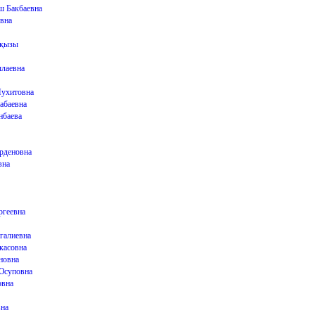
ш Бакбаевна
вна
кқызы
лаевна
ухитовна
абаевна
нбаева
рденовна
вна
ргеевна
галиевна
касовна
новна
Юсуповна
овна
вна