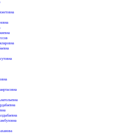
а
хметовна
новна
а
жиевна
ессов
акпаровна
баевна
сутовна
овна
аиртасовна
Анатольевна
Урдабаевна
вна
олдыбаевна
амбуловна
маханова