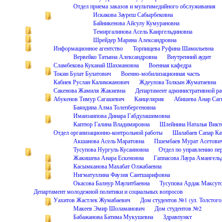
Отдел приема заказов и мультимедийного обслуживания
Искакова Зауреш Сабырбековна
Байникенова Айсулу Кумурановна
Темиргалинова Асель Каиргельдиновна
Шрейдер Марина Александровна
Информационное агентство
Торпищева Руфина Шамильевна
Вервейко Татьяна Александровна
Внутренний аудит
Сламбекова Куканай Шахмановна
Военная кафедра
Токин Булат Булатович
Военно-мобилизационная часть
Кабиев Руслан Калимжанович
Ждеулова Толкын Жуматаевна
Сакенова Жамиля Жакиевна
Департамент административной р
Абукенов Тимур Сагашевич
Канцелярия
Абишева Анар Саг
Баяндина Алма Толепбергеновна
Иманзаипова Динара Габдулашимовна
Каптюр Галина Владимировна
Шлейнина Наталья Викт
Отдел организационно-контрольной работы
Шалабаев Сапар Ка
Акшанова Асель Маратовна
Пшембаев Мурат Асетови
Тусупова Нургуль Кусаиновна
Отдел по управлению пе
Жакишева Анара Ескеновна
Гаппасова Лаура Амангель
Касымканова Махабат Олжабаевна
Нигматуллина Фаузия Саитшарифовна
Окасова Балнур Маулитбаевна
Тусупова Ардак Максут
Департамент молодежной политики и социальных вопросов
Уахитов Жастлек Жумабаевич
Дом студентов №1 (ул. Толстого
Макеев Эмир Шоламанович
Дом студентов №2
Бабажанова Батима Мукушевна
Здравпункт