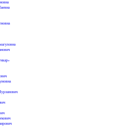
новна
баевна
еновна
магуловна
анович
ункар»
ович
еновна
Нурланович
вич
вич
екович
аирович