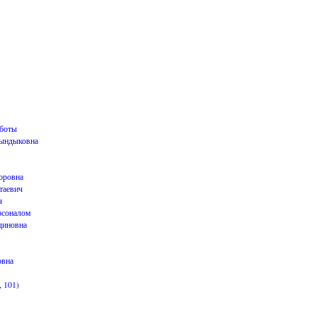
аботы
ындыковна
оровна
таевич
ч
рсоналом
диновна
овна
, 101)