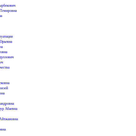
ырбекович
 Темировна
на
луатации
Юрьевна
на
товна
дуллович
ич
чества
ековна
вязей
вна
андровна
ур Абаевна
 Айтжановна
овна