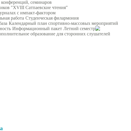
 конференций, семинаров
ков "XVIII Сатпаевские чтения"
урналах с импакт-фактором
ьная работа
Студенческая филармония
база
Календарный план спортивно-массовых мероприятий
ность
Информационный пакет
Летний семестр
ополнительное образование для сторонних слушателей
а