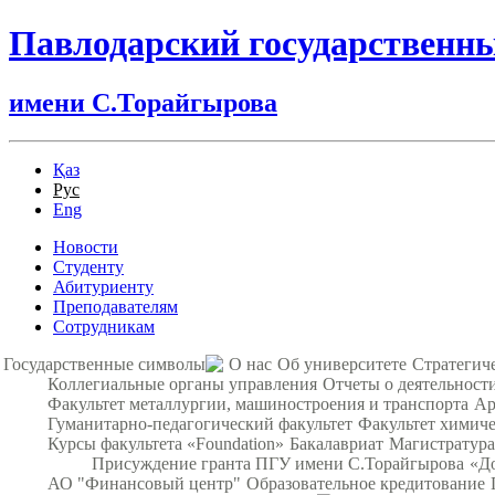
Павлодарский государственн
имени С.Торайгырова
Қаз
Рус
Eng
Новости
Студенту
Абитуриенту
Преподавателям
Сотрудникам
Государственные символы
О нас
Об университете
Стратегич
Коллегиальные органы управления
Отчеты о деятельност
Факультет металлургии, машиностроения и транспорта
Ар
Гуманитарно-педагогический факультет
Факультет химиче
Курсы факультета «Foundation»
Бакалавриат
Магистратура
Присуждение гранта ПГУ имени С.Торайгырова
«Д
АО "Финансовый центр"
Образовательное кредитование