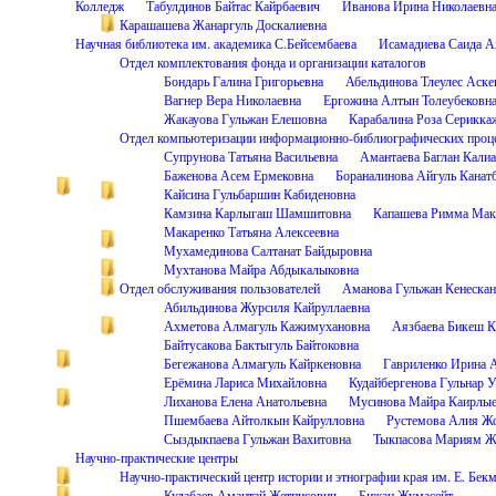
Колледж
Табулдинов Байтас Кайрбаевич
Иванова Ирина Николаевн
Карашашева Жанаргуль Доскалиевна
Научная библиотека им. академика С.Бейсембаева
Исамадиева Саида А
Отдел комплектования фонда и организации каталогов
Бондарь Галина Григорьевна
Абельдинова Тлеулес Аске
Вагнер Вера Николаевна
Ергожина Алтын Толеубековн
Жакауова Гульжан Елешовна
Карабалина Роза Серикка
Отдел компьютеризации информационно-библиографических проц
Супрунова Татьяна Васильевна
Амантаева Баглан Кали
Баженова Асем Ермековна
Бораналинова Айгуль Канат
Кайсина Гульбаршин Кабиденовна
Камзина Карлыгаш Шамшитовна
Капашева Римма Мак
Макаренко Татьяна Алексеевна
Мухамединова Салтанат Байдыровна
Мухтанова Майра Абдыкалыковна
Отдел обслуживания пользователей
Аманова Гульжан Кенескан
Абильдинова Журсиля Кайруллаевна
Ахметова Алмагуль Кажимухановна
Аязбаева Бикеш К
Байтусакова Бактыгуль Байтоковна
Бегежанова Алмагуль Кайркеновна
Гавриленко Ирина 
Ерёмина Лариса Михайловна
Кудайбергенова Гульнар 
Лиханова Елена Анатольевна
Мусинова Майра Каирлые
Пшембаева Айтолкын Кайрулловна
Рустемова Алия Ж
Сыздыкпаева Гульжан Вахитовна
Тыкпасова Мариям Ж
Научно-практические центры
Научно-практический центр истории и этнографии края им. Е. Бек
Кудабаев Амантай Жетписович
Бижан Жумасейт