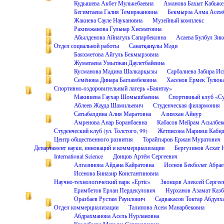
Кудышева Акбет Мулькебаевна
Аманова Бахыт Кабыке
Бегимтаева Галия Темиржановна
Бекмырза Алма Асем
Жакиева Сауле Наукановна
Музейный комплекс
Рахимжанова Гульнар Хисматовна
Абылденова Айнагуль Сапарбековна
Асаева Булбул Зик
Отдел социальной работы
Санатқанұлы Мәди
Баяхметова Айгуль Бекмырзовна
Жуматаева Умытжан Даулетбайевна
Кусманова Мадина Шалкарқызы
Сарбалиева Забира Ис
Семёнова Динара Багламбековна
Хасенов Ермек Тулюк
Спортивно-оздоровительный лагерь «Баянтау»
Макишева Гаухар Шомышбаевна
Спортивный клуб «С
Аблеев Жауда Шамильевич
Студенческая филармония
Сатыбалдина Алия Маратовна
Азимхан Айнур
Амренова Анар Боранбаевна
Кабасов Мейрам Асылбек
Студенческий клуб (ул. Толстого, 99)
Жетписова Марияш Кабид
Центр общественного развития
Торайгыров Ержан Муратович
Департамент науки, инноваций и коммерциализации
Бергузинов Асхат 
International Science
Донцов Артём Сергеевич
Алгазинова Айдана Кайратовна
Исенов Бекболат Абрае
Исенова Биназир Константиновна
Научно-технологический парк «Ертіс»
Звонцов Алексей Сергее
Еримбетов Ерлан Пердекулович
Нурханов Азамат Казб
Оразбаев Рустам Рауилович
Садвакасов Токтар Абдулх
Отдел коммерциализации
Талипова Асем Манарбековна
Абдрахманова Асель Нурлановна
Крыкбаева Марьям Сергазиновна