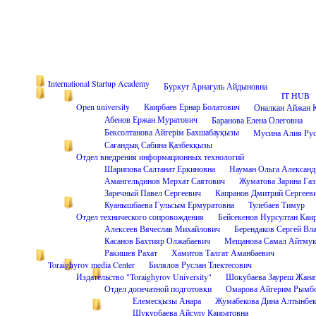
International Startup Academy
Буркут Арнагуль Айдыновна
IT HUB
Open university
Каирбаев Ернар Болатович
Оналкан Айжан 
Абенов Ержан Муратович
Баранова Елена Олеговна
Бексолтанова Айгерім Бахшабауқызы
Мусина Алия Рус
Сағандық Сабина Қазбекқызы
Отдел внедрения информационных технологий
Шарипова Салтанат Еркиновна
Науман Ольга Александ
Амангельдинов Мерхат Саятович
Жуматова Зарина Газ
Заречный Павел Сергеевич
Капранов Дмитрий Сергеев
Куанышбаева Гульсым Ермуратовна
Тулебаев Тимур
Отдел технического сопровождения
Бейсекенов Нурсултан Каи
Алексеев Вячеслав Михайлович
Берендаков Сергей Вл
Касанов Бахтияр Олжабаевич
Мещанова Самал Айтмук
Ракишев Рахат
Хамитов Талгат Аманбаевич
Toraighyrov media Center
Билялов Руслан Тлектесович
Издательство "Toraighyrov University"
Шокубаева Зауреш Жана
Отдел допечатной подготовки
Омарова Айгерим Рымбо
Елемесқызы Анара
Жумабекова Дина Алтынбек
Шукурбаева Айсулу Каиратовна