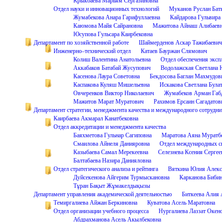
Отдел науки и инновационных технологий
Муканов Руслан Бат
Жумабекова Анара Гарифуллаевна
Кайдарова Гульвира
Каюмова Майя Сайрановна
Мажитова Айнаш Алибаев
Юсупова Гульсара Каирбековна
Департамент по хозяйственной работе
Шаймерденов Аскар Тажибаевич
Инженерно–технический отдел
Катаев Бауржан Слямович
Колиш Валентина Анатольевна
Отдел обеспечения эксп
Аккабаков Батабай Жусупович
Водолажская Светлана 
Касенова Лаура Советовна
Бекдосова Баглан Махмудов
Каспакова Куляш Мишельевна
Искакова Светлана Була
Овчеренков Виктор Николаевич
Жумабеков Арман Габ
Мажитов Марат Муратович
Рахимов Ерсаин Сагадатов
Департамент стратегии, менеджмента качества и международного сотрудни
Каирбаева Акмарал Канатбековна
Отдел аккредитации и менеджмента качества
Баяхметова Гульнар Сагиповна
Маратова Аяна Муратб
Смаилова Айнеля Данияровна
Отдел международных с
Казыбаева Самал Мерекеевна
Селезнева Ксения Сергее
Балтабаева Назира Данияловна
Отдел стратегического анализа и рейтинга
Вяткина Юлия Алекс
Дуйсекенова Айгерим Турмыскановна
Карканова Бибин
Тұран Бақыт Жұмакелдықызы
Департамент управления академической деятельностью
Биткеева Алия
Темиргалиева Айжан Беркиновна
Куватова Асель Маратовна
Отдел организации учебного процесса
Нургалиева Лаззат Окен
Абдрахманова Асель Акылбековна