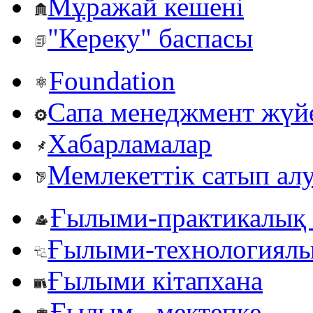
Мұражай кешені
"Кереку" баспасы
Foundation
Сапа менеджмент жүй
Хабарламалар
Мемлекеттік сатып ал
Ғылыми-практикалық 
Ғылыми-технологиялы
Ғылыми кітапхана
Ғылым - мектепке