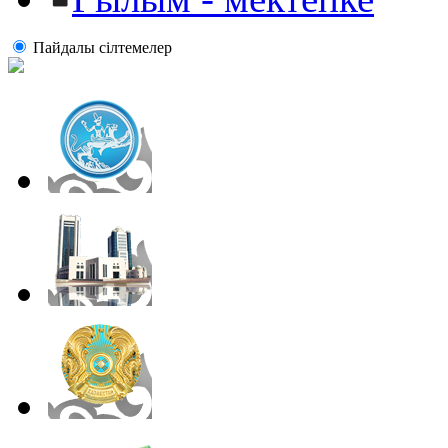
Пайдалы сiлтемелер