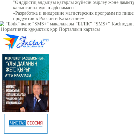
"Өндірістің алдыңғы қатарлы жүйесін әзірлеу және дамыт
қалыптастырудың әдіснамасы"
«Разработка и внедрение магистерских программ по пищ
продуктов в России и Казахстане»
"Білік" және "SMS+" мақалалары
"БІЛІК"
"SMS+"
Кәсіподақ
Нормативтік құқықтық қор
Порталдың картасы