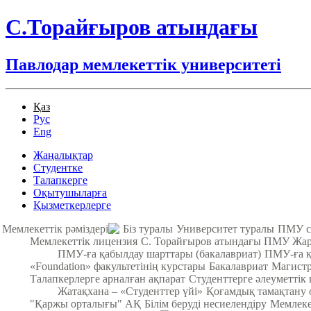
С.Торайғыров атындағы
Павлодар мемлекеттік университеті
Қаз
Рус
Eng
Жаңалықтар
Студентке
Талапкерге
Оқытушыларға
Қызметкерлерге
Мемлекеттік рәміздері
Біз туралы
Университет туралы
ПМУ с
Мемлекеттік лицензия
С. Торайғыров атындағы ПМУ Жа
ПМУ-ға қабылдау шарттары (бакалавриат)
ПМУ-ға қ
«Foundation» факультетінің курстары
Бакалавриат
Магистр
Талапкерлерге арналған ақпарат
Студенттерге әлеуметтік 
Жатақхана – «Студенттер үйі»
Қоғамдық тамақтану о
"Қаржы орталығы" АҚ
Білім беруді несиелендіру
Мемлекет