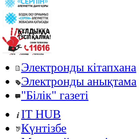
Электронды кітапхана
Электронды анықтама
"Білік" газеті
IT HUB
Күнтізбе