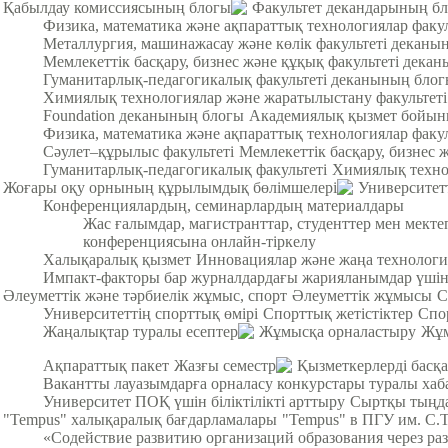
Қабылдау комиссиясының блогы
Факультет декандарының б
Физика, математика және ақпараттық технологиялар факу
Металлургия, машинажасау және көлік факультеті деканы
Мемлекеттік басқару, бизнес және құқық факультеті дека
Гуманитарлық-педагогикалық факультеті деканының бло
Химиялық технологиялар және жаратылыстану факультет
Foundation деканының блогы
Академиялық қызмет бойын
Физика, математика және ақпараттық технологиялар факул
Cәулет–құрылыс факультеті
Мемлекеттік басқару, бизнес 
Гуманитарлық-педагогикалық факультеті
Химиялық техно
Жоғары оқу орнының құрылымдық бөлімшелері
Университет
Конференциялардың, семинарлардың материалдары
Жас ғалымдар, магистранттар, студенттер мен мек
конференциясына онлайн-тіркелу
Халықаралық қызмет
Инновациялар және жаңа технологи
Импакт-факторы бар журналдардағы жарияланымдар үші
Әлеуметтік және тәрбиелік жұмыс, спорт
Әлеуметтік жұмысы
С
Университеттің спорттық өмірі
Спорттық жетістіктер
Спо
Жаңалықтар туралы есептер
Жұмысқа орналастыру
Жұм
Ақпараттық пакет
Жазғы семестр
Қызметкерлерді басқа
Вакантты лауазымдарға орналасу конкурстары туралы хаб
Университет ПОҚ үшін біліктілікті арттыру
Сыртқы тыңда
"Tempus" халықаралық бағдарламалары
"Tempus" в ПГУ им. С.
«Содействие развитию организаций образования через ра