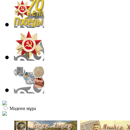
Мәдени мұра