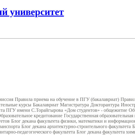
ый университет
миссия
Правила приема на обучение в ПГУ (бакалавриат)
Правил
тельные курсы
Бакалавриат
Магистратура
Докторантура
Иност
нта ПГУ имени С.Торайгырова
«Дом студентов» - общежитие
Об
бразовательное кредитование
Государственная образовательная
тетов
Блог декана факультета физики, математики и информаци
ранспорта
Блог декана архитектурно-строительного факультета
Б
нитарно-педагогического факультета
Блог декана факультета хим