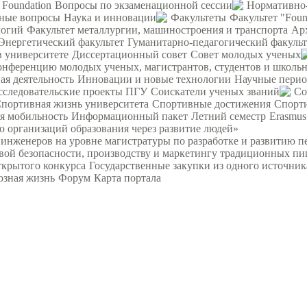
 Foundation
Вопросы по экзаменационной сессии
Нормативно-
ьные вопросы
Наука и инновации
Факультеты
Факультет "Foun
логий
Факультет металлургии, машиностроения и транспорта
Ар
Энергетический факультет
Гуманитарно-педагогический факульт
в университете
Диссертационный совет
Совет молодых ученых
ференцию молодых ученых, магистрантов, студентов и школьн
я деятельность
Инновации и новые технологии
Научные перио
сследовательские проекты ПГУ
Соискатели ученых званий
Со
портивная жизнь университета
Спортивные достижения
Спорт
я мобильность
Информационный пакет
Летний семестр
Erasmu
 организаций образования через развитие людей»
женеров на уровне магистратуры по разработке и развитию п
вой безопасности, производству и маркетингу традиционных пи
ткрытого конкурса
Государственные закупки из одного источник
зная жизнь
Форум
Карта портала