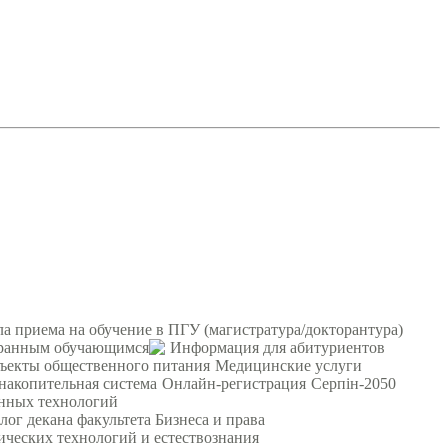
а приема на обучение в ПГУ (магистратура/докторантура)
ранным обучающимся
Информация для абитуриентов
ъекты общественного питания
Медицинские услуги
 накопительная система
Онлайн-регистрация
Серпін-2050
онных технологий
лог декана факультета Бизнеса и права
ических технологий и естествознания