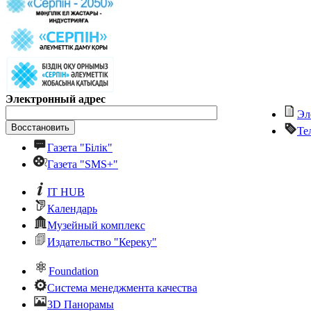
Электронный адрес
Эл
Те
Газета "Білік"
Газета "SMS+"
IT HUB
Календарь
Музейный комплекс
Издательство "Кереку"
Foundation
Система менеджмента качества
3D Панорамы