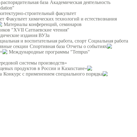
распорядительная база
Академическая деятельность
dation"
хитектурно-строительный факультет
ет
Факультет химических технологий и естествознания
Материалы конференций, семинаров
иков "XVII Сатпаевские чтения"
дические издания ВУЗа
циальная и воспитательная работа, спорт
Социальная работа
ивные секции
Спортивная база
Отчеты о событиях
s+
Международные программы "Tempus"
ередовой системы производств»
щевых продуктов в России и Казахстане»
а
Конкурс с применением специального порядка