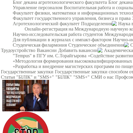
Блог декана агротехнологического факультета
Блог декана
Управление персоналом
Воспитательная работа и социал
Факультет физики, математики и информационных техно
Факультет государственного управления, бизнеса и права
Агротехнологический факультет
Подразделения
Наука 
Онлайн-регистрация на Международную научную кон
Научно-исследовательская работа студентов
Международна
Для публикации в журналах с импакт-фактором
Научно-и
Студенческая филармония
Студенческие объединения
С
Трудоустройство
Вакансии
Добавить вакансии
Академическа
"Tempus" в ПГУ им. С.Торайгырова
«Содействие развитию
«Методология формирования высококвалифицированных ин
«Разработка и внедрение магистерских программ по пище
Государственные закупки
Государственные закупки способом о
Статьи "БІЛІК" и "SMS+"
"БІЛІК"
"SMS+"
СМИ о нас
Профсою