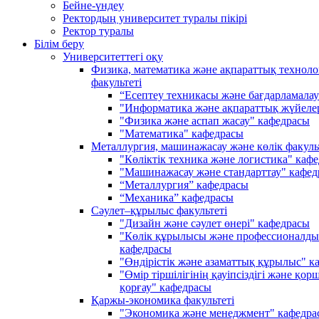
Бейне-үндеу
Ректордың университет туралы пікірі
Ректор туралы
Білім беру
Университеттегі оқу
Физика, математика және ақпараттық техноло
факультеті
“Есептеу техникасы және бағдарламала
"Информатика және ақпараттық жүйеле
"Физика және аспап жасау" кафедрасы
"Математика" кафедрасы
Металлургия, машинажасау және көлік факуль
"Көліктік техника және логистика" каф
"Машинажасау және стандарттау" кафед
“Металлургия” кафедрасы
“Механика” кафедрасы
Сәулет–құрылыс факультеті
"Дизайн және сәулет өнері" кафедрасы
"Көлік құрылысы және профессионалды
кафедрасы
"Өндірістік және азаматтық құрылыс" к
"Өмір тіршілігінің қауіпсіздігі және қо
қорғау" кафедрасы
Қаржы-экономика факультеті
"Экономика және менеджмент" кафедра