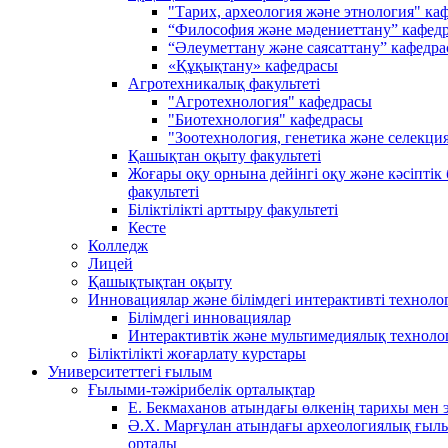
"Тарих, археология және этнология" ка
“Философия және мәдениеттану” кафед
“Әлеуметтану және саясаттану” кафедр
«Құқықтану» кафедрасы
Агротехникалық факультеті
"Агротехнология" кафедрасы
"Биотехнология" кафедрасы
"Зоотехнология, генетика және селекци
Қашықтан оқыту факультеті
Жоғары оқу орнына дейінгі оқу және кәсіптік 
факультеті
Біліктілікті арттыру факультеті
Кесте
Колледж
Лицей
Қашықтықтан оқыту
Инновациялар және білімдегі интерактивті техноло
Білімдегі инновациялар
Интерактивтік және мультимедиялық техноло
Біліктілікті жоғарлату курстары
Университеттегі ғылым
Ғылыми-тәжірибелік орталықтар
Е. Бекмаханов атындағы өлкенің тарихы мен
Ә.Х. Марғұлан атындағы археологиялық ғылы
орталы