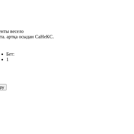
енты весело
пта. артқа осыдан СаНеКС.
Бет:
1