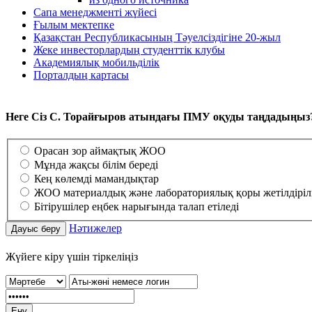
Сапа менеджменті жүйесі
Ғылым мектепке
Қазақстан Республикасының Тәуелсіздігіне 20-жыл
Жеке инвесторлардың студенттiк клубы
Академиялық мобильдiлiк
Порталдың картасы
Неге Сіз С. Торайғыров атындағы ПМУ оқуды таңдадыңыз
Орасан зор аймақтық ЖОО
Мұнда жақсы білім береді
Кең көлемді мамандықтар
ЖОО материалдық және лабораториялық қоры жетілдірі
Бітірушілер еңбек нарығында талап етіледі
Нәтижелер
Жүйеге кіру үшін тіркеліңіз