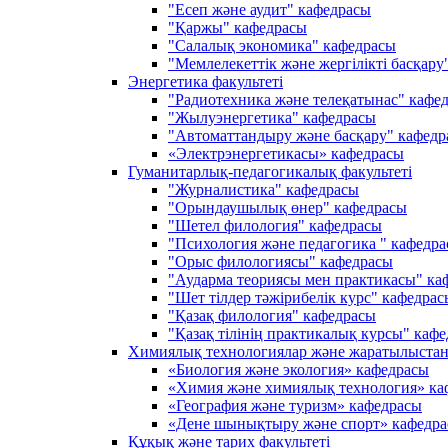
"Есеп және аудит" кафедрасы
"Қаржы" кафедрасы
"Салалық экономика" кафедрасы
"Мемлелекеттік және жергілікті басқару
Энергетика факультеті
"Радиотехника және телеқатынас" кафе
"Жылуэнергетика" кафедрасы
"Автоматтандыру және басқару" кафедр
«Электрэнергетикасы» кафедрасы
Гуманитарлық-педагогикалық факультеті
"Журналистика" кафедрасы
"Орындаушылық өнер" кафедрасы
"Шетел филология" кафедрасы
"Психология және педагогика " кафедр
"Орыс филологиясы" кафедрасы
"Аударма теориясы мен практикасы" ка
"Шет тілдер тәжірибелік курс" кафедрас
"Қазақ филология" кафедрасы
"Қазақ тілінің практикалық курсы" каф
Химиялық технологиялар және жаратылыстану
«Биология және экология» кафедрасы
«Химия және химиялық технология» ка
«География және туризм» кафедрасы
«Дене шынықтыру және спорт» кафедр
Құқық және тарих факультеті