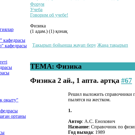
Форум
Учеба
Говорим об учебе!
Физика
гиялар
(1 адам.) (1) қонақ
у” кафедрасы
Тақырып бойынша жауап беру
Жаңа тақырып
р" кафедрасы
теті
ТЕМА: Физика
едрасы
расы
Физика
2 ай., 1 апта. артқа
#67
Решил выложить справочники п
пылятся на жестком.
қ оқыту"
1.
афедрасы
ршаған ортаны
Автор
: А.С. Енохович
Название
: Справочник по физи
Год выхода
: 1989
сы