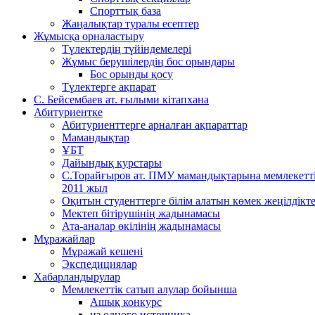
Спорттық база
Жаңалықтар туралы есептер
Жұмысқа орналастыру
Түлектердің түйіндемелері
Жұмыс берушілердің бос орындары
Бос орынды қосу
Түлектерге ақпарат
С. Бейсембаев ат. ғылыми кітапхана
Абитуриентке
Абитуриенттерге арналған ақпараттар
Мамандықтар
ҰБТ
Дайындық курстары
С.Торайғыров ат. ПМУ мамандықтарына мемлекетт
2011 жыл
Оқитын студенттерге білім алатын көмек жеңілдікте
Мектеп бітірушінің жадынамасы
Ата-аналар өкілінің жадынамасы
Мұражайлар
Мұражай кешені
Экспедициялар
Хабарландырулар
Мемлекеттік сатып алулар бойынша
Ашық конкурс
из одного источника