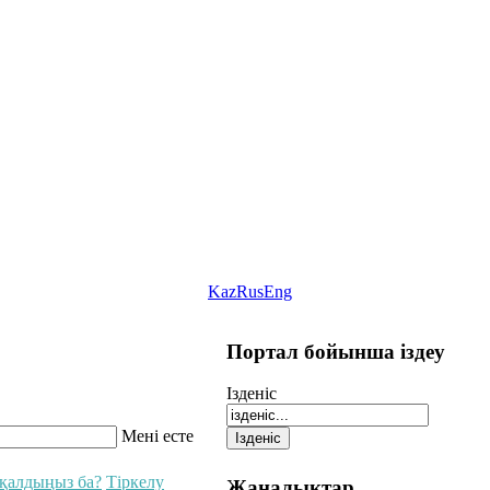
Kaz
Rus
Eng
Портал бойынша іздеу
Iзденіс
Мені есте
қалдыңыз ба?
Тіркелу
Жаңалықтар,