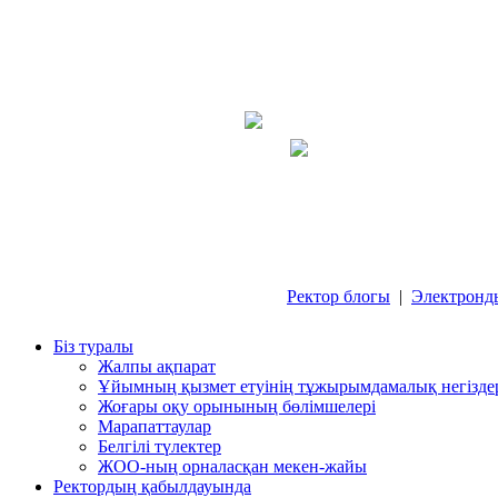
Ректор блогы
|
Электронд
Біз туралы
Жалпы ақпарат
Ұйымның қызмет етуінің тұжырымдамалық негізде
Жоғары оқу орынының бөлімшелері
Марапаттаулар
Белгілі түлектер
ЖОО-ның орналасқан мекен-жайы
Ректордың қабылдауында