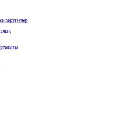
си зерттеулер
калық
ы
орталығы
ы