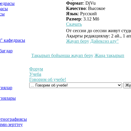
Формат
: DjVu
федрасы
Качество
: Высокое
расы
Язык
: Русский
асы
Размер
: 3.12 Мб
Скачать
От сессии до сессии живут студ
Ақырғы редакциялау: 2 ай., 1 а
я" кафедрасы
Жауап беру
Дәйексөз алу"
бағдар
Тақырып бойынша жауап беру
Жаңа тақырып
Форум
Учеба
Говорим об учебе!
гиялар
гиялары
 этнографиясы
ми-зерттеу