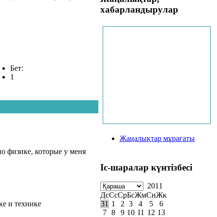
хабарландырулар
Бет:
1
Жаңалықтар мұрағаты
о физике, которые у меня
Іс-шаралар күнтізбесі
2011
Дс
Сс
Ср
Бс
Жм
Сн
Жк
ке и технике
31
1
2
3
4
5
6
7
8
9
10
11
12
13