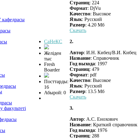
Страниц
: 224
Формат
: DjVu
Качество
: Высокое
Язык
: Русский
" кафедрасы
Размер
: 4.20 Мб
Скачать
драсы
СаНеКС
2.
асы
Автор
: И.Н. Кибец/В.И. Кибец
Желіден
Название
: Справочник
тыс
Год выхода
: 1997
Fresh
Страниц
: 479
Boarder
Формат
: pdf
асы
Качество
: Высокое
Посттарды:
Язык
: Русский
федрасы
16
Размер
: 13.5 Мб
ы
Абырой: 0
Скачать
едрасы
3.
 факультеті
Автор
: А.С. Енохович
федрасы
Название
: Краткий справочник
Год выхода
: 1976
асы
Страниц
: 288