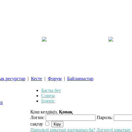
ық ресурстар
|
Кесте
|
Форум
|
Байланыстар
Басты бет
Соңғы
Ізденіс
рі
Қош келдіңіз,
Қонақ
Логин:
Пароль:
сақтау
Парольді ұмытып қалдыңыз ба?
Логинді ұмытып 