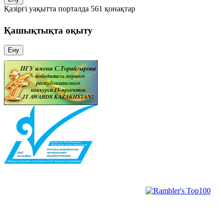
Қазіргі уақытта порталда 561 қонақтар
Қашықтықта оқыту