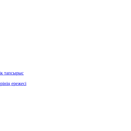
ік тапсырыс
рінің ережесі