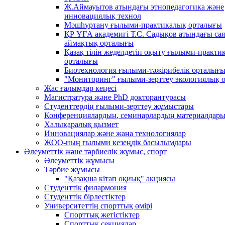
Ж.Аймауытов атындағы этнопедагогика және
инновациялық технол
Мәшһүртану ғылыми-практикалық орталығы
ҚР ҰҒА академигі Т.С. Садықов атындағы сая
аймақтық орталығы
Қазақ тілін жеделдетіп оқыту ғылыми-практи
орталығы
Биотехнология ғылыми-тәжірибелік орталығ
"Мониторинг" ғылыми-зерттеу экологиялық 
Жас ғалымдар кеңесі
Магистратура және PhD докторантурасы
Студенттердің ғылыми-зерттеу жұмыстары
Конференциялардың, семинарлардың материалдар
Халықаралық қызмет
Инновациялар және жаңа технологиялар
ЖОО-ның ғылыми кезеңдік басылымдары
Әлеуметтік және тәрбиелік жұмыс, спорт
Әлеуметтік жұмысы
Тәрбие жұмысы
"Қазақша кітап оқиық" акциясы
Студенттік филармония
Студенттік бірлестіктер
Университеттің спорттық өмірі
Спорттық жетістіктер
Спорттық секциялар