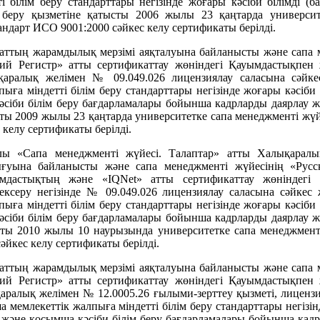
і білім беру стандарттары негізінде жоғары кәсіби білімді (б
м беру қызметіне қатысты 2006 жылы 23 қаңтарда университ
ндарт ИСО 9001:2000 сәйкес келу сертификаты берілді.
аттың жарамдылық мерзімі аяқталуына байланысты және сапа м
ский Регистр» атты сертификаттау жөніндегі Қауымдастықпен
қаралық желімен № 09.049.026 лицензиялау саласына сәйк
пыға міндетті білім беру стандарттары негізінде жоғары кәсіби
сіби білім беру бағдарламалары бойынша кадрларды даярлау жө
сты 2009 жылы 23 қаңтарда университетке сапа менеджменті ж
 келу сертификаты берілді.
ы «Сапа менеджменті жүйесі. Талаптар» атты Халықаралы
уына байланысты және сапа менеджменті жүйесінің «Русск
ымдастықтың және «IQNet» атты сертификаттау жөніндегі
ексеру негізінде № 09.049.026 лицензиялау саласына сәйке
пыға міндетті білім беру стандарттары негізінде жоғары кәсіби
сіби білім беру бағдарламалары бойынша кадрларды даярлау жө
сты 2010 жылы 10 наурызында университетке сапа менеджмент
әйкес келу сертификаты берілді.
аттың жарамдылық мерзімі аяқталуына байланысты және сапа м
ский Регистр» атты сертификаттау жөніндегі Қауымдастықпен
аралық желімен № 12.0005.26 ғылыми-зерттеу қызметі, лиценз
 мемлекеттік жалпыға міндетті білім беру стандарттары негізін
 және қосымша кәсіби білім беру бағдарламалары бойынша кадрл