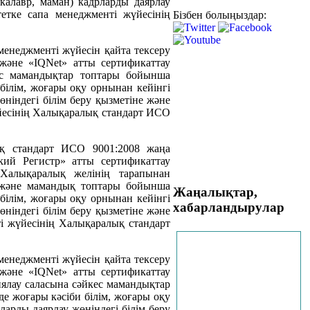
акалавр, маман) кадрларды даярлау
етке сапа менеджменті жүйесінің
Бізбен болыңыздар:
енеджменті жүйесін қайта тексеру
 және «IQNet» атты сертификаттау
ес мамандықтар топтары бойынша
 білім, жоғары оқу орнынан кейінгі
ніндегі білім беру қызметіне және
үйесінің Халықаралық стандарт ИСО
қ стандарт ИСО 9001:2008 жаңа
ий Регистр» атты сертификаттау
 Халықаралық желінің тарапынан
с және мамандық топтары бойынша
Жаңалықтар,
 білім, жоғары оқу орнынан кейінгі
хабарландырулар
ніндегі білім беру қызметіне және
і жүйесінің Халықаралық стандарт
енеджменті жүйесін қайта тексеру
 және «IQNet» атты сертификаттау
иялау саласына сәйкес мамандықтар
де жоғары кәсіби білім, жоғары оқу
арды даярлау жөніндегі білім беру