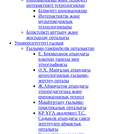
интерактивті технологиялар
Білімдегі инновациялар
Интерактивтік және
мультимедиялық
технологиялары
Біліктілікті арттыру және
жоспарлау орталығы
Университеттегі ғылым
Ғылыми-тәжірибелік орталықтар
Е. Бекмаханов атындағы
өлкенің тарихы мен
этнографиясы
Ә.Х. Марғұлан атындағы
археологиялық ғылыми-
зерттеу орталы
Ж.Аймауытов атындағы
этнопедагогика және
инновациялық технол
Мәшһүртану ғылыми-
практикалық орталығы
ҚР ҰҒА академигі Т.С.
Садықов атындағы саяси
зерттеулер аймақтық
орталығы