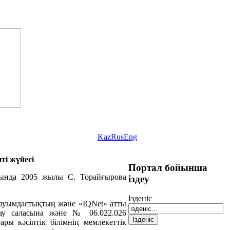
Kaz
Rus
Eng
і жүйесі
Портал бойынша
тында 2005 жылы С. Торайғырова
іздеу
Iзденіс
 Қауымдастықтың және «IQNet» атты
лау саласына және № 06.022.026
ры кәсіптік білімнің мемлекеттік