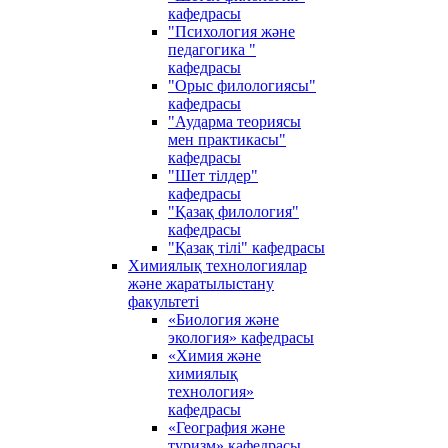
кафедрасы
"Психология және
педагогика "
кафедрасы
"Орыс филологиясы"
кафедрасы
"Аударма теориясы
мен практикасы"
кафедрасы
"Шет тілдер"
кафедрасы
"Қазақ филология"
кафедрасы
"Қазақ тілі" кафедрасы
Химиялық технологиялар
және жаратылыстану
факультеті
«Биология және
экология» кафедрасы
«Химия және
химиялық
технология»
кафедрасы
«География және
туризм» кафедрасы