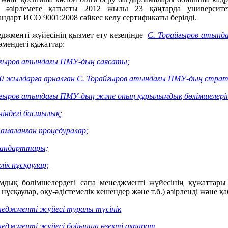
е әзірлемеге қатысты 2012 жылы 23 қаңтарда университе
ндарт ИСО 9001:2008 сәйкес келу сертификаты берілді.
джменті жүйесінің қызмет ету кезеңінде
С. Торайғыров атынд
өмендегі құжаттар:
айғыров атындағы ПМУ-дың саясаты;
020 жылдарға арналған С. Торайғыров атындағы ПМУ-дың стра
айғыров атындағы ПМУ-дың және оның құрылымдық бөлімшелері
ніндегі басшылық;
амаланған процедуралар;
тандарттары;
лік нұсқаулар;
мдық бөлімшелердегі сапа менеджменті жүйесінің құжаттар
 нұсқаулар, оқу-әдістемелік кешендер және т.б.) әзірленді және 
неджменті жүйесі туралы түсінік
енеджменті жүйесі бойынша өзекті ақпарат