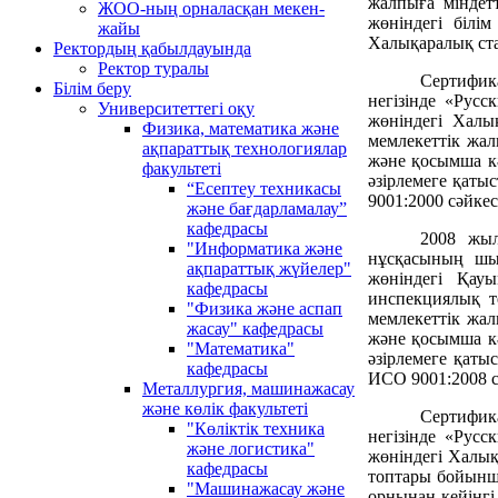
жалпыға міндетт
ЖОО-ның орналасқан мекен-
жөніндегі білі
жайы
Халықаралық ста
Ректордың қабылдауында
Ректор туралы
Сертифик
Білім беру
негізінде «Рус
Университеттегі оқу
жөніндегі Халы
Физика, математика және
мемлекеттік жал
ақпараттық технологиялар
және қосымша кә
факультеті
әзірлемеге қаты
“Есептеу техникасы
9001:2000 сәйкес
және бағдарламалау”
кафедрасы
2008 жыл
"Информатика және
нұсқасының шығ
ақпараттық жүйелер"
жөніндегі Қау
кафедрасы
инспекциялық т
"Физика және аспап
мемлекеттік жал
жасау" кафедрасы
және қосымша кә
"Математика"
әзірлемеге қаты
кафедрасы
ИСО 9001:2008 с
Металлургия, машинажасау
және көлік факультеті
Сертифик
"Көліктік техника
негізінде «Рус
және логистика"
жөніндегі Халық
кафедрасы
топтары бойынша
"Машинажасау және
орнынан кейінгі