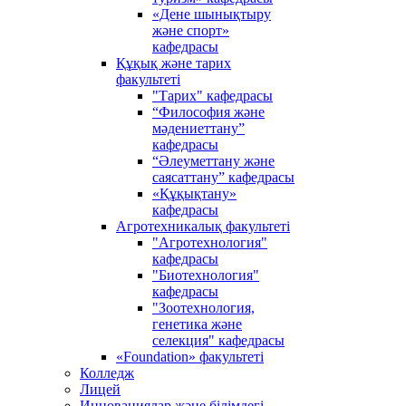
«Дене шынықтыру
және спорт»
кафедрасы
Құқық және тарих
факультеті
"Тарих" кафедрасы
“Философия және
мәдениеттану”
кафедрасы
“Әлеуметтану және
саясаттану” кафедрасы
«Құқықтану»
кафедрасы
Агротехникалық факультеті
"Агротехнология"
кафедрасы
"Биотехнология"
кафедрасы
"Зоотехнология,
генетика және
селекция" кафедрасы
«Foundation» факультеті
Колледж
Лицей
Инновациялар және білімдегі