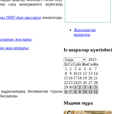
тке сапа менеджменті жүйесінің
ағы ПМУ-дың миссиясы
анықталды,
Жаңалықтар
мұрағаты
тегиялық жоспары;
нің мақсаттары;
Іс-шаралар күнтізбесі
2013
Дс
Сс
Ср
Бс
Жм
Сн
Жк
1
2
3
4
5
6
7
8
9
10
11
12
13
14
15
16
17
18
19
20
21
22
23
24
25
26
27
28
29
30
1
2
3
4
5
ы (құрылымдық бөлімшелер туралы
6
7
8
9
10
11
12
қабылданды.
Мәдени мұра