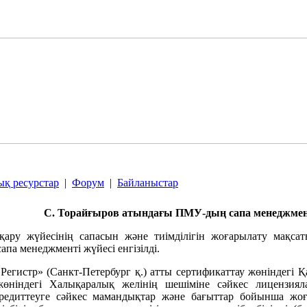
ық ресурстар
|
Форум
|
Байланыстар
С. Торайғыров атындағы ПМУ-дың сапа менеджмент
ару жүйесінің сапасын және тиімділігін жоғарылату мақса
па менеджменті жүйесі енгізілді.
Регистр» (Санкт-Петербург қ.) атты сертификаттау жөніндегі
жөніндегі Халықаралық желінің шешіміне сәйкес лицензия
кредиттеуге сәйкес мамандықтар және бағыттар бойынша жоға