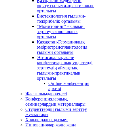
Қазақ тілін жеделдетіп
оқыту ғылыми-практикалық
орталығы
Биотехнология ғылыми-
тәжірибелік орталығы
"Мониторинг" ғылыми-
зерттеу экологиялық
орталығы
Қазақстан-Германиялық
эмбриотрансплантология
ғылыми орталығы
Этносаралық және
конфессияаралық үрдістерді
зерттеудің аймақтық
ғылыми-практикалық
орталығы
Оn-line конференция
архиві
Жас ғалымдар кеңесі
Конференциялардың,
семинарлардың материалдары
Студенттердің ғылыми-зерттеу
жұмыстары
Халықаралық қызмет
Инновациялар және жаңа