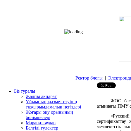
Ректор блогы
|
Электронд
Біз туралы
Жалпы ақпарат
ЖОО басқ
Ұйымның қызмет етуінің
атындағы ПМУ са
тұжырымдамалық негіздері
Жоғары оқу орынының
«Русский 
бөлімшелері
сертификаттау 
Марапаттаулар
мемлекеттік ак
Белгілі түлектер