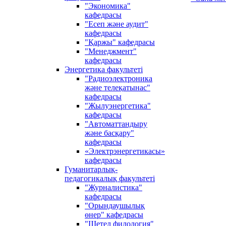
"Экономика"
кафедрасы
"Есеп және аудит"
кафедрасы
"Қаржы" кафедрасы
"Менеджмент"
кафедрасы
Энергетика факультеті
"Радиоэлектроника
және телеқатынас"
кафедрасы
"Жылуэнергетика"
кафедрасы
"Автоматтандыру
және басқару"
кафедрасы
«Электрэнергетикасы»
кафедрасы
Гуманитарлық-
педагогикалық факультеті
"Журналистика"
кафедрасы
"Орындаушылық
өнер" кафедрасы
"Шетел филология"