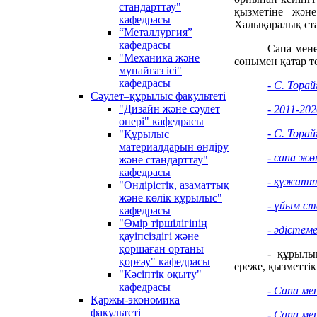
стандарттау"
қызметіне жән
кафедрасы
Халықаралық ста
“Металлургия”
кафедрасы
Сапа мене
"Механика және
сонымен қатар т
мұнайгаз ісі"
кафедрасы
- С. Тор
Сәулет–құрылыс факультеті
"Дизайн және сәулет
- 2011-2
өнері" кафедрасы
- С. Тор
"Құрылыс
материалдарын өндiру
- сапа жө
және стандарттау"
кафедрасы
- құжатт
"Өндірістік, азаматтық
және көлік құрылыс"
- ұйым с
кафедрасы
"Өмір тіршілігінің
- әдістеме
қауіпсіздігі және
қоршаған ортаны
- құрылы
қорғау" кафедрасы
ереже, қызметтік
"Кәсіптік оқыту"
кафедрасы
- Сапа ме
Қаржы-экономика
факультеті
- Cапа м