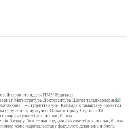
Торайғыров атындағы ПМУ Жарғысы
авриат
Магистратура
Докторантура
Шетел талапкерлеріне
Жатақхана – «Студенттер үйі»
Қоғамдық тамақтану объектісі
ім беру жинақтау жүйесі
Онлайн тіркеу
Серпін-2050
гиялар факультеті деканының блогы
ттік басқару, бизнес және құқық факультеті деканының блогы
гиялар және жаратылыстану факультеті деканының блогы