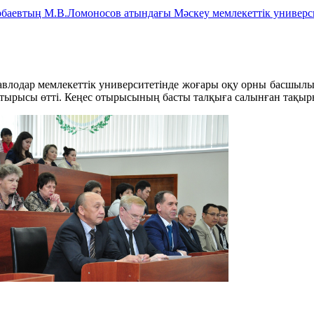
баевтың М.В.Ломоносов атындағы Мәскеу мемлекеттік университ
влодар мемлекеттік университетінде жоғары оқу орны басшыл
тырысы өтті. Кеңес отырысының басты талқыға салынған тақыр