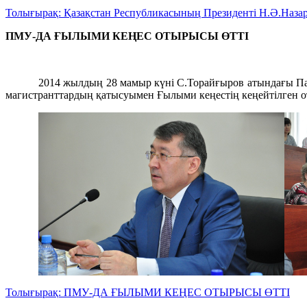
Толығырақ: Қазақстан Республикасының Президенті Н.Ә.Назар
ПМУ-ДА ҒЫЛЫМИ КЕҢЕС ОТЫРЫСЫ ӨТТІ
2014 жылдың 28 мамыр күні С.Торайғыров атындағы Па
магистранттардың қатысуымен Ғылыми кеңестің кеңейтілген о
Толығырақ: ПМУ-ДА ҒЫЛЫМИ КЕҢЕС ОТЫРЫСЫ ӨТТІ