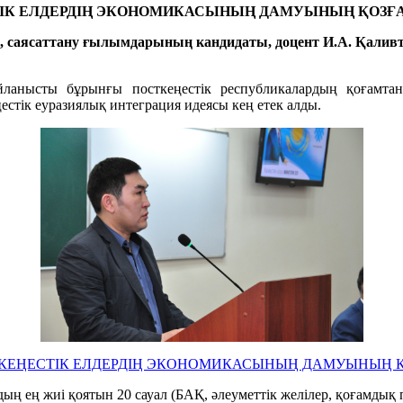
ІК ЕЛДЕРДІҢ ЭКОНОМИКАСЫНЫҢ ДАМУЫНЫҢ ҚОЗҒА
і, саясаттану ғылымдарының кандидаты, доцент И.А. Қали
нысты бұрынғы посткеңестік республикалардың қоғамтану
естік еуразиялық интеграция идеясы кең етек алды.
ТКЕҢЕСТІК ЕЛДЕРДІҢ ЭКОНОМИКАСЫНЫҢ ДАМУЫНЫҢ Қ
ың ең жиі қоятын 20 сауал (БАҚ, əлеуметтік желілер, қоғамдық 