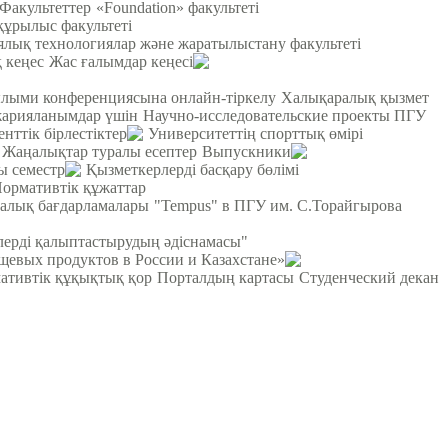
Факультеттер
«Foundation» факультеті
құрылыс факультеті
лық технологиялар және жаратылыстану факультеті
 кеңес
Жас ғалымдар кеңесі
ылыми конференциясына онлайн-тіркелу
Халықаралық қызмет
жарияланымдар үшін
Научно-исследовательские проекты ПГУ
енттік бірлестіктер
Университеттің спорттық өмірі
Жаңалықтар туралы есептер
Выпускники
ы семестр
Қызметкерлерді басқару бөлімі
ормативтік құжаттар
ралық бағдарламалары
"Tempus" в ПГУ им. С.Торайгырова
рлерді қалыптастырудың әдіснамасы"
щевых продуктов в России и Казахстане»
ативтік құқықтық қор
Порталдың картасы
Студенческий декан