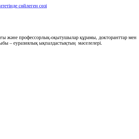
етінде сөйлеген сөзі
ығы және профессорлық-оқытушылар құрамы, докторанттар мен
ыбы – еуразиялық ықпалдастықтың мәселелері.