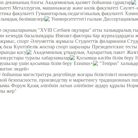
ion деканының блогы
Академиялық қызмет бойынша сұрақтар
ьтеті
Металлургия, машинажасау және көлік факультеті
Cәулет–
етика факультеті
Гуманитарлық-педагогикалық факультеті
Химия
лымдық бөлімшелері
Университеттегі ғылым
Диссертациялық
теп оқушыларының "XVIII Сәтбаев оқулары" атты халықаралық ғ
 кезеңдік басылымдары
Импакт-факторы бар журналдардағы 
 жұмыс, спорт
Әлеуметтік жұмысы
Студенттік филармония
Студ
қ база
Күнтізбелік жоспар спорт шаралары
Президентские тесты
орынды қосу
Академиялық ұтқырлық
Ақпараттық пакет
Жазғ
онкурстары туралы хабарламалар
Қосымша кәсіби білім беру
Н
ушылар үшін қосымша білім беру
Erasmus+
"Tempus" халықа
звитие людей»
у бойынша магистратура деңгейінде жоғары біліктілікті инжене
вой безопасности, производству и маркетингу традиционных пи
йымы
Форум
Қазақ әліпбиін латын әліпбиіне аудару құралы
Норм
рлы жер"