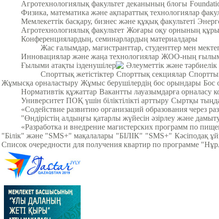
Агротехнологиялық факультет деканының блогы
Foundat
Физика, математика және ақпараттық технологиялар факул
Мемлекеттік басқару, бизнес және құқық факультеті
Энерг
Агротехнологиялық факультет
Жоғары оқу орнының құры
Конференциялардың, семинарлардың материалдары
Жас ғалымдар, магистранттар, студенттер мен мек
Инновациялар және жаңа технологиялар
ЖОО-ның ғылыми
Ғылыми атақты ізденушілер
Әлеуметтік және тәрбиелік
Спорттық жетістіктер
Спорттық секциялар
Спортты
Жұмысқа орналастыру
Жұмыс берушілердің бос орындары
Бос 
Нормативтік құжаттар
Вакантты лауазымдарға орналасу к
Университет ПОҚ үшін біліктілікті арттыру
Сыртқы тыңда
«Содействие развитию организаций образования через ра
"Өндірістің алдыңғы қатарлы жүйесін әзірлеу және дамыт
«Разработка и внедрение магистерских программ по пище
"Білік" және "SMS+" мақалалары
"БІЛІК"
"SMS+"
Кәсіподақ ұ
Список очередности для получения квартир по программе "Нұ