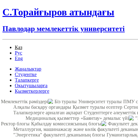
С.Торайғыров атындағы
Павлодар мемлекеттік университеті
Қаз
Рус
Eng
Жаңалықтар
Студентке
Талапкерге
Оқытушыларға
Қызметкерлерге
Мемлекеттік рәміздері
Біз туралы
Университет туралы
ПМУ с
Алқалы басқару органдары
Қызмет туралы есептер
Серти
Талапкерлерге арналған ақпарат
Студенттерге әлеуметтік 
Медициналық қызметтер
«Баянтау» демалыс үйі
"
Ректор блогы
Қабылдау комиссиясының блогы
Факультет де
Металлургия, машинажасау және көлік факультеті деканы
"Энергетика" факультеті деканының блогы
Гуманитарлық-