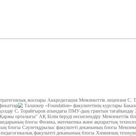
тратегиялық жоспары
Аккредитация
Мемлекеттік лицензия
С. 
фикаттар
Талапкер
«Foundation» факультетінің курстары
Бакал
қолдау
С. Торайғыров атындағы ПМУ-дың грантын тағайындау
Қаржы орталығы" АҚ
Білім беруді несиелендіру
Мемлекеттік біл
кандарының блогы
Физика, математика және ақпараттық техноло
ның блогы
Cәулетқұрылыс факультеті деканының блогы
Мемлеке
педагогикалық факультеті деканының блогы
Химиялық техноло