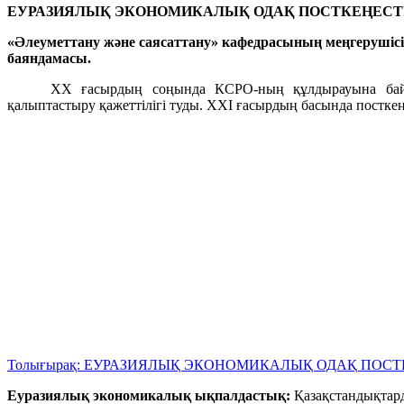
ЕУРАЗИЯЛЫҚ ЭКОНОМИКАЛЫҚ ОДАҚ ПОСТКЕҢЕСТ
«Әлеуметтану және саясаттану» кафедрасының меңгерушіс
баяндамасы.
ХХ ғасырдың соңында КСРО-ның құлдырауына байла
қалыптастыру қажеттілігі туды. ХХІ ғасырдың басында посткең
Толығырақ: ЕУРАЗИЯЛЫҚ ЭКОНОМИКАЛЫҚ ОДАҚ ПОС
Еуразиялық экономикалық ықпалдастық:
Қазақстандықтард