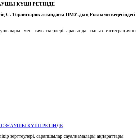
УШЫ КҮШІ РЕТІНДЕ
втің С. Торайғыров атындағы ПМУ-дың Ғылыми кеңесіндегі
шылары мен саясаткерлері арасында тығыз интеграцияны
ОЗҒАУШЫ КҮШІ РЕТІНДЕ
пікір зерттеулері, сарапшылар сауалнамалары ақпараттары