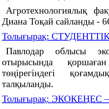
Агротехнологиялық фак
Диана Тоқай сайланды - 6
Толығырақ: СТУДЕНТТ
Павлодар облысы экол
отырысында қоршаға
төңірегіндегі қоғамд
талқыланды.
Толығырақ: ЭКОКЕҢЕС 