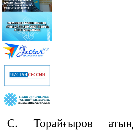
С. Торайғыров атын