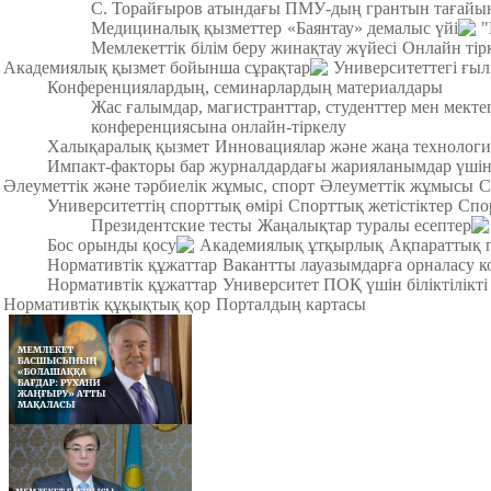
С. Торайғыров атындағы ПМУ-дың грантын тағайы
Медициналық қызметтер
«Баянтау» демалыс үйі
"
Мемлекеттік білім беру жинақтау жүйесі
Онлайн тір
Академиялық қызмет бойынша сұрақтар
Университеттегі ғы
Конференциялардың, семинарлардың материалдары
Жас ғалымдар, магистранттар, студенттер мен мек
конференциясына онлайн-тіркелу
Халықаралық қызмет
Инновациялар және жаңа технологи
Импакт-факторы бар журналдардағы жарияланымдар үші
Әлеуметтік және тәрбиелік жұмыс, спорт
Әлеуметтік жұмысы
С
Университеттің спорттық өмірі
Спорттық жетістіктер
Спо
Президентские тесты
Жаңалықтар туралы есептер
Бос орынды қосу
Академиялық ұтқырлық
Ақпараттық 
Нормативтік құжаттар
Вакантты лауазымдарға орналасу к
Нормативтік құжаттар
Университет ПОҚ үшін біліктілікті
Нормативтік құқықтық қор
Порталдың картасы