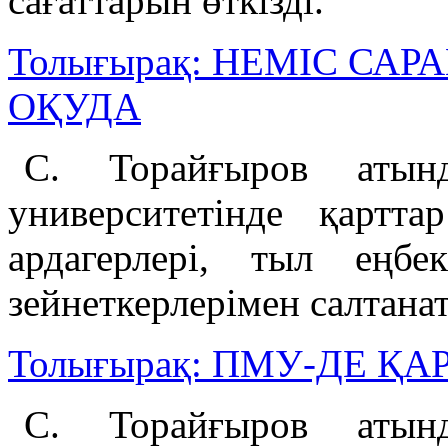
сағаттарын өткізді.
Толығырақ: НЕМІС СА
ОҚУДА
С. Торайғыров атынд
университетінде қартт
ардагерлері, тыл еңб
зейнеткерлерімен салтанат
Толығырақ: ПМУ-ДЕ ҚА
С. Торайғыров атынд