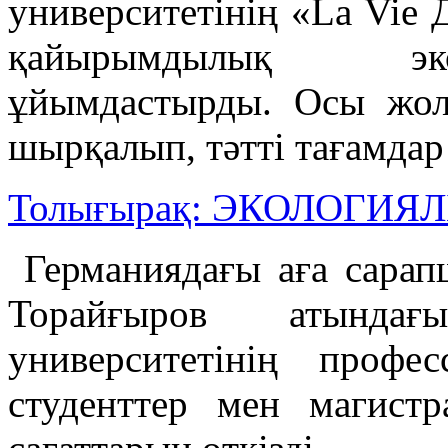
университетінің «La Vie Д
қайырымдылық эко
ұйымдастырды. Осы жо
шырқалып, тәтті тағамдар
Толығырақ: ЭКОЛОГИ
Германиядағы аға сарап
Торайғыров атындағ
университетінің профе
студенттер мен магистр