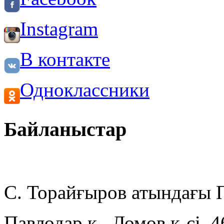
Instagram
В контакте
Одноклассники
Байланыстар
С. Торайғыров атындағы
Павлодар қ., Ломов к-сі, 