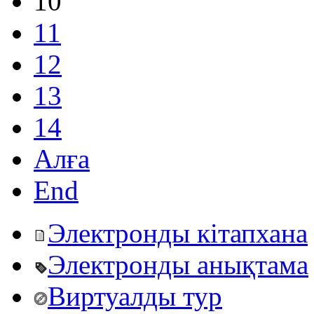
10
11
12
13
14
Алға
End
Электронды кітапхана
Электронды анықтама
Виртуалды тур