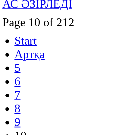
АС ӘЗІРЛЕДІ
Page 10 of 212
Start
Артқа
5
6
7
8
9