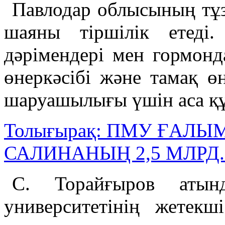
Павлодар облысының тұз
шаяны тіршілік етеді
дәрімендері мен гормон
өнеркәсібі және тамақ өн
шаруашылығы үшін аса қ
Толығырақ: ПМУ ҒАЛ
САЛИНАНЫҢ 2,5 МЛРД.
С. Торайғыров атынд
университетінің жетекш