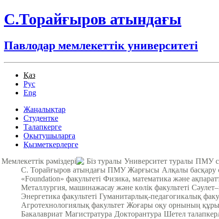
С.Торайғыров атындағы
Павлодар мемлекеттік университеті
Қаз
Рус
Eng
Жаңалықтар
Студентке
Талапкерге
Оқытушыларға
Қызметкерлерге
Мемлекеттік рәміздері
Біз туралы
Университет туралы
ПМУ с
С. Торайғыров атындағы ПМУ Жарғысы
Алқалы басқару
«Foundation» факультеті
Физика, математика және ақпарат
Металлургия, машинажасау және көлік факультеті
Cәулет–
Энергетика факультеті
Гуманитарлық-педагогикалық факу
Агротехнологиялық факультет
Жоғары оқу орнының құры
Бакалавриат
Магистратура
Докторантура
Шетел талапкер