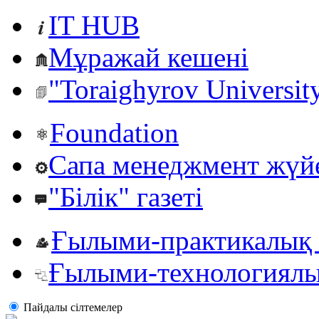
IT HUB
Мұражай кешені
"Toraighyrov Universit
Foundation
Сапа менеджмент жүй
"Білік" газеті
Ғылыми-практикалық 
Ғылыми-технологиялы
Пайдалы сiлтемелер