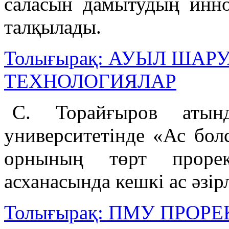
саласын дамытудың инно
талқылады.
Толығырақ: АУЫЛ ША
ТЕХНОЛОГИЯЛАР
С. Торайғыров атынд
университетінде «Ас бол
орнының төрт прор
асханасында кешкі ас әзірл
Толығырақ: ПМУ ПРОР