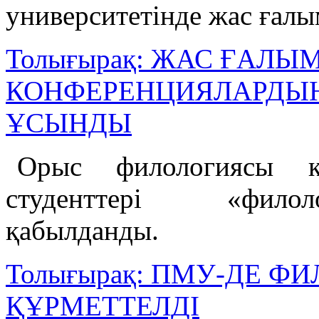
университетінде жас ғалы
Толығырақ: ЖАС ҒАЛЫ
КОНФЕРЕНЦИЯЛАРДЫҢ
ҰСЫНДЫ
Орыс филологиясы к
студенттері «филол
қабылданды.
Толығырақ: ПМУ-ДЕ Ф
ҚҰРМЕТТЕЛДІ