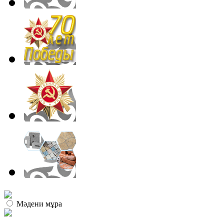
Мәдени мұра