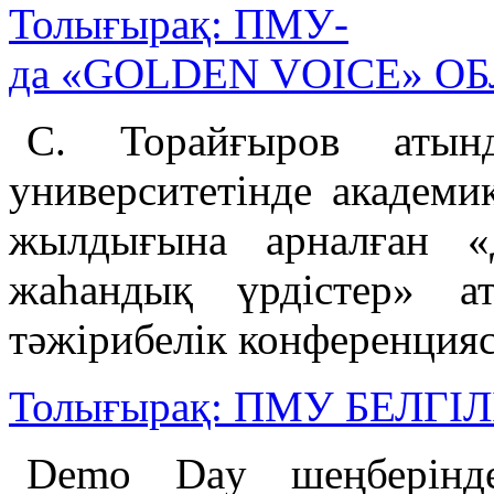
Толығырақ: ПМУ-
да «GOLDEN VOICE» О
С. Торайғыров атынд
университетінде академ
жылдығына арналған «
жаһандық үрдістер» а
тәжірибелік конференцияс
Толығырақ: ПМУ БЕЛ
Demo Day шеңберінд