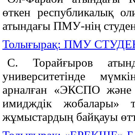
өткен республикалық ол
атындағы ПМУ-нің студен
Толығырақ: ПМУ СТУ
С. Торайғыров атынд
университетінде мүмкі
арналған «ЭКСПО және 
имидждік жобалары» 
жұмыстардың байқауы өтт