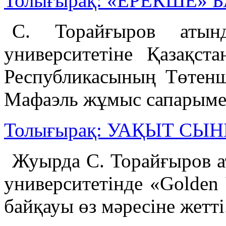
Толығырақ: «ЕРЕКШЕ»
С. Торайғыров атынд
университетіне Қазақст
Республикасының Төтенш
Мафаэль жұмыс сапарымен
Толығырақ: УАҚЫТ СЫ
Жуырда С. Торайғыров а
университетінде «Golden 
байқауы өз мәресіне жетті