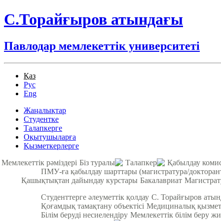
С.Торайғыров атындағы
Павлодар мемлекеттік университеті
Қаз
Рус
Eng
Жаңалықтар
Студентке
Талапкерге
Оқытушыларға
Қызметкерлерге
Мемлекеттік рәміздері
Біз туралы
Талапкер
Қабылдау коми
ПМУ-ға қабылдау шарттары (магистратура/докторан
Қашықтықтан дайындау курстары
Бакалавриат
Магистрат
Студенттерге әлеуметтік қолдау
С. Торайғыров аты
Қоғамдық тамақтану объектісі
Медициналық қызмет
Білім беруді несиелендіру
Мемлекеттік білім беру жи