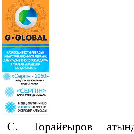
С. Торайғыров атынд