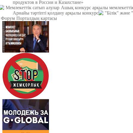
продуктов в России и Казахстане»
Мемлекеттік сатып алулар
Ашық конкурс арқылы мемлекеттік
Арнайы тәртіпті қолдану арқылы конкурс
"Білік" және
Форум
Порталдың картасы