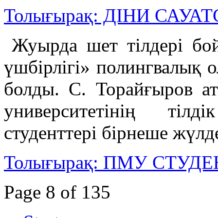
Толығырақ: ДІНИ САУ
Жуырда шет тілдері бо
үшбірлігі» полингвалық 
болды. С. Торайғыров а
университетінің тіл
студенттері бірнеше жүлде
Толығырақ: ПМУ СТУ
Page 8 of 135