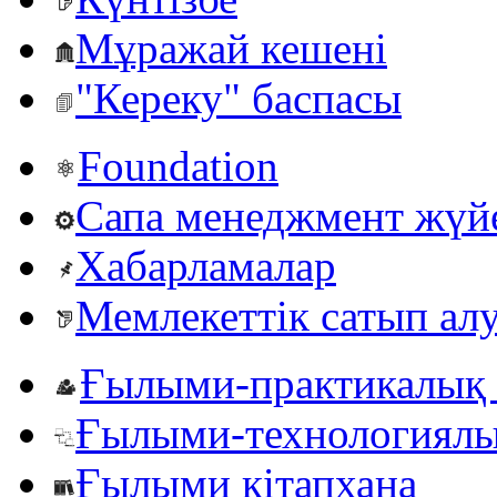
Мұражай кешені
"Кереку" баспасы
Foundation
Сапа менеджмент жүй
Хабарламалар
Мемлекеттік сатып ал
Ғылыми-практикалық 
Ғылыми-технологиялы
Ғылыми кітапхана