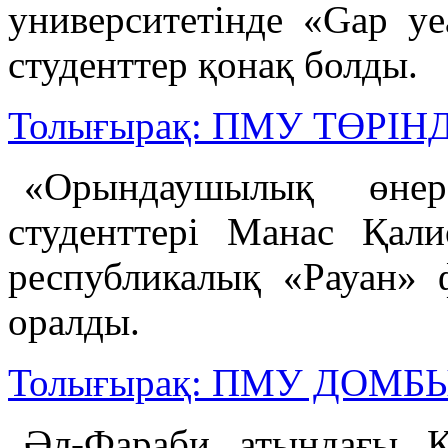
университетінде «Gap y
студенттер қонақ болды.
Толығырақ: ПМУ ТӨРІ
«Орындаушылық өне
студенттері Манас Қал
республикалық «Рауан» 
оралды.
Толығырақ: ПМУ ДОМ
Әл-Фараби атындағы Қа