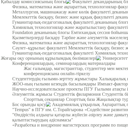
Қабылдау комиссиясының блогы
Факультет декандарының б
Физика, математика және ақпараттық технологиялар факу
Металлургия, машинажасау және көлік факультеті деканы
Мемлекеттік басқару, бизнес және құқық факультеті дека
Гуманитарлық-педагогикалық факультеті деканының бло
Химиялық технологиялар және жаратылыстану факультет
Foundation деканының блогы
Емтихандық сессия бойынша
Қызметкерлерді басқару
Тәрбие және әлеуметтік мәселеле
Физика, математика және ақпараттық технологиялар факул
Cәулет–құрылыс факультеті
Мемлекеттік басқару, бизнес 
Гуманитарлық-педагогикалық факультеті
Химиялық техно
Жоғары оқу орнының құрылымдық бөлімшелері
Университет
Конференциялардың, семинарлардың материалдары
Жас ғалымдар, магистранттар, студенттер мен мек
конференциясына онлайн-тіркелу
Студенттердің ғылыми-зерттеу жұмыстары
Халықаралық 
ЖОО-ның ғылыми кезеңдік басылымдары
Импакт-фактор
Научно-исследовательские проекты ПГУ
Ғылыми атақты і
Әлеуметтік жұмысы
Студенттік филармония
Студенттік б
Спорттық секциялар
Спорттық база
Жаңалықтар тур
Бос орынды қосу
Академиялық ұтқырлық
Ақпараттық 
"Tempus" в ПГУ им. С.Торайгырова
«Содействие развитию
"Өндірістің алдыңғы қатарлы жүйесін әзірлеу және дамыт
қалыптастырудың әдіснамасы"
«Разработка и внедрение магистерских программ по пищ