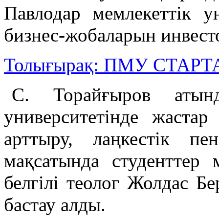
Павлодар мемлекеттік у
бизнес-жобаларын инвест
Толығырақ: ПМУ СТ
С. Торайғыров атынд
университетінде жастар
арттыру, лаңкестік п
мақсатында студенттер 
белгілі теолог Жолдас Б
бастау алды.