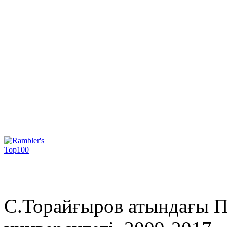
С.Торайғыров атындағы П