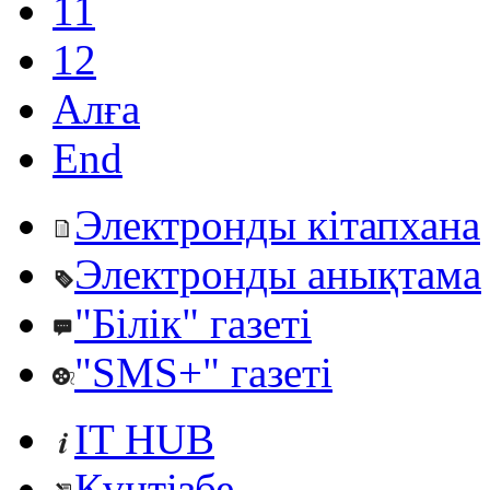
11
12
Алға
End
Электронды кітапхана
Электронды анықтама
"Білік" газеті
"SMS+" газеті
IT HUB
Күнтізбе