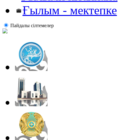
Ғылым - мектепке
Пайдалы сiлтемелер