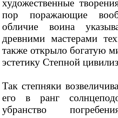
художественные творени
пор поражающие вообр
обличие воина указыв
древними мастерами тех
также открыло богатую 
эстетику Степной цивили
Так степняки возвеличив
его в ранг солнцепод
убранство погреб