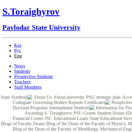
S.Toraighyrov
Pavlodar State University
Қаз
Рус
Eng
News
Students
Prospective Students
Teachers
Staff Members
State Symbols
About Us
About university
PSU strategic plan
Accre
Collegiate Governing Bodies
Reports
Certificates
Prospectiv
Doctoral Programs
International Students
Information for Pro
Awarding S. Toraighyrov PSU Grants
Student House (Do
Financial Center JSC
Educational Loans
State Educational Sav
Blogs of Faculty Deans
Blog of the Dean of the Faculty of Physics, 
Blog of the Dean of the Faculty of Metallurgy, Mechanical Engi