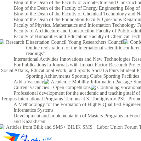
Blog of the Dean of the Faculty of Architecture and Constructio
Blog of the Dean of the Faculty of Energy Engineering
Blog of
Blog of the Dean of the Faculty of Chemical Technology and Na
Blog of the Dean of the Foundation Faculty
Questions Regardin
Faculty of Physics, Mathematics and Information Technology
F
Faculty of Architecture and Construction
Faculty of Public admi
Faculty of Humanities and Education
Faculty of Chemical Tech
Research
Dissertation Council
Young Researchers Council
Conf
Online registration for the International scientific confe
readings"
International Activities
Innovations and New Technologies
Rese
For Publications in Journals with Impact Factor
Research Proje
Social Affairs, Educational Work, and Sports
Social Affairs
Student P
Sporting Achievments
Sporting Clubs
Sporting Facilities
Add a Vacancy
Academic Mobility
Information Package
Sum
Current vacancies - Open competitions
Continuing vocational
Professional development for the academic and teaching staff of
Tempus International Programs
Tempus at S. Toraighyrov PSU
Promo
A Methodology for the Formation of Highly Qualified Engineers
Informatics Systems
Development and Implementation of Masters Programs in Food S
and Kazakhstan
Articles from Bilik and SMS+
BILIK
SMS+
Labor Union
Forum