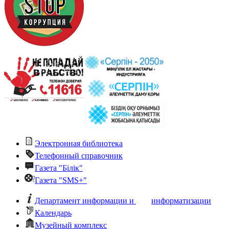
Электронная библиотека
Телефонный справочник
Газета "Білік"
Газета "SMS+"
Департамент информации и
информатизации
Календарь
Музейный комплекс