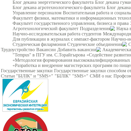
Блог декана энергетического факультета
Блог декана гума
Блог декана агротехнологического факультета
Блог декана
Управление персоналом
Воспитательная работа и социал
Факультет физики, математики и информационных техно
Факультет государственного управления, бизнеса и права
Агротехнологический факультет
Подразделения
Наука 
Научно-исследовательская работа студентов
Международна
Для публикации в журналах с импакт-фактором
Научно-и
Студенческая филармония
Студенческие объединения
С
Трудоустройство
Вакансии
Добавить вакансии
Академическа
"Tempus" в ПГУ им. С.Торайгырова
«Содействие развитию
«Методология формирования высококвалифицированных ин
«Разработка и внедрение магистерских программ по пище
Государственные закупки
Государственные закупки способом о
Статьи "БІЛІК" и "SMS+"
"БІЛІК"
"SMS+"
СМИ о нас
Профсою