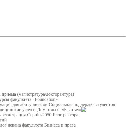
 приема (магистратура/докторантура)
урсы факультета «Foundation»
ация для абитуриентов
Социальная поддержка студентов
дицинские услуги
Дом отдыха «Баянтау»
-регистрация
Серпін-2050
Блог ректора
огий
лог декана факультета Бизнеса и права