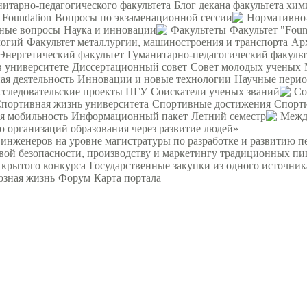
нитарно-педагогического факультета
Блог декана факультета хим
 Foundation
Вопросы по экзаменационной сессии
Нормативно-
ьные вопросы
Наука и инновации
Факультеты
Факультет "Foun
логий
Факультет металлургии, машиностроения и транспорта
Ар
Энергетический факультет
Гуманитарно-педагогический факульт
в университете
Диссертационный совет
Совет молодых ученых
я деятельность
Инновации и новые технологии
Научные перио
сследовательские проекты ПГУ
Соискатели ученых званий
Со
портивная жизнь университета
Спортивные достижения
Спорт
я мобильность
Информационный пакет
Летний семестр
Межд
 организаций образования через развитие людей»
женеров на уровне магистратуры по разработке и развитию п
вой безопасности, производству и маркетингу традиционных пи
ткрытого конкурса
Государственные закупки из одного источник
зная жизнь
Форум
Карта портала