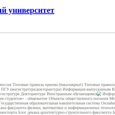
ый университет
миссия
Типовые правила приема (бакалавриат)
Типовые правила
 ПГУ (магистратура/докторантура)
Информация выпускникам
К
гистратура
Докторантура
Иностранным обучающимся
Информ
ом студентов» - общежитие
Объекты общественного питания
Ме
Государственная образовательная накопительная система
Онлайн
кана факультета физики, математики и информационных технол
ранспорта
Блог декана архитектурно-строительного факультета
Б