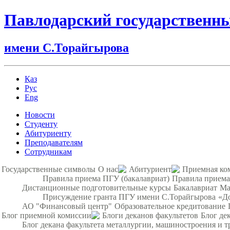
Павлодарский государственн
имени С.Торайгырова
Қаз
Рус
Eng
Новости
Студенту
Абитуриенту
Преподавателям
Сотрудникам
Государственные символы
О нас
Абитуриент
Приемная ко
Правила приема ПГУ (бакалавриат)
Правила приема
Дистанционные подготовительные курсы
Бакалавриат
Ма
Присуждение гранта ПГУ имени С.Торайгырова
«Д
АО "Финансовый центр"
Образовательное кредитование
Блог приемной комиссии
Блоги деканов факультетов
Блог де
Блог декана факультета металлургии, машиностроения и т