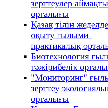
зерттеулер аймақт
орталығы
Қазақ тілін жеделде
оқыту ғылыми-
практикалық ортал
Биотехнология ғыл
тәжірибелік ортал
"Мониторинг" ғыл
зерттеу экологиялы
орталығы