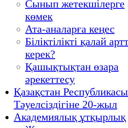
Сынып жетекшілерге
көмек
Ата-аналарға кеңес
Біліктілікті қалай ар
керек?
Қашықтықтан өзара
әрекеттесу
Қазақстан Республикас
Тәуелсіздігіне 20-жыл
Академиялық ұтқырлық