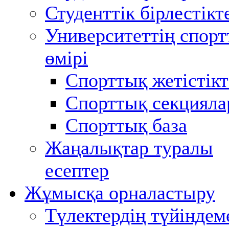
Студенттік бірлестікт
Университеттің спор
өмірі
Спорттық жетістікт
Спорттық секцияла
Спорттық база
Жаңалықтар туралы
есептер
Жұмысқа орналастыру
Түлектердің түйіндем