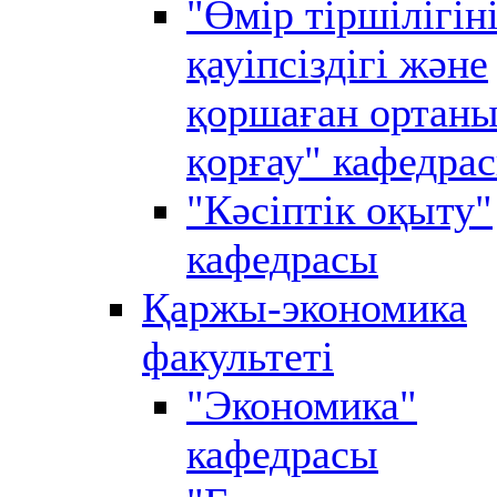
"Өмір тіршілігін
қауіпсіздігі және
қоршаған ортан
қорғау" кафедра
"Кәсіптік оқыту"
кафедрасы
Қаржы-экономика
факультеті
"Экономика"
кафедрасы