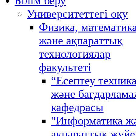
Білім беру
Университеттегі оқу
Физика, математик
және ақпараттық
технологиялар
факультеті
“Есептеу техник
және бағдарлама
кафедрасы
"Информатика ж
ақпараттық жүйе