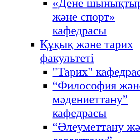
«Дене шынықты
және спорт»
кафедрасы
Құқық және тарих
факультеті
"Тарих" кафедра
“Философия жән
мәдениеттану”
кафедрасы
“Әлеуметтану ж