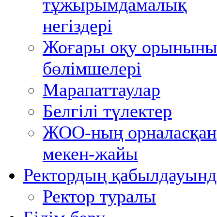
тұжырымдамалық
негіздері
Жоғары оқу орынын
бөлімшелері
Марапаттаулар
Белгілі түлектер
ЖОО-ның орналасқан
мекен-жайы
Ректордың қабылдауынд
Ректор туралы