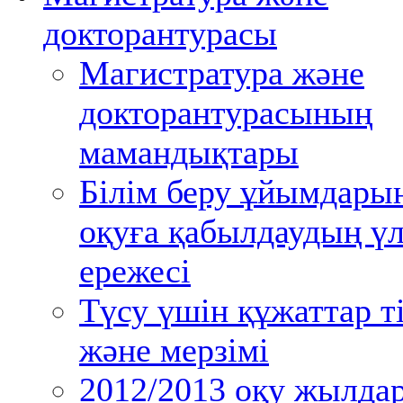
докторантурасы
Магистратура және
докторантурасының
мамандықтары
Білім беру ұйымдары
оқуға қабылдаудың үл
ережесі
Түсу үшін құжаттар ті
және мерзімі
2012/2013 оқу жылда