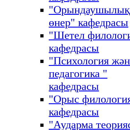
"Орындаушылық
өнер" кафедрасы
"Шетел филолог
кафедрасы
"Психология жән
педагогика "
кафедрасы
"Орыс филологи
кафедрасы
"Аударма теория