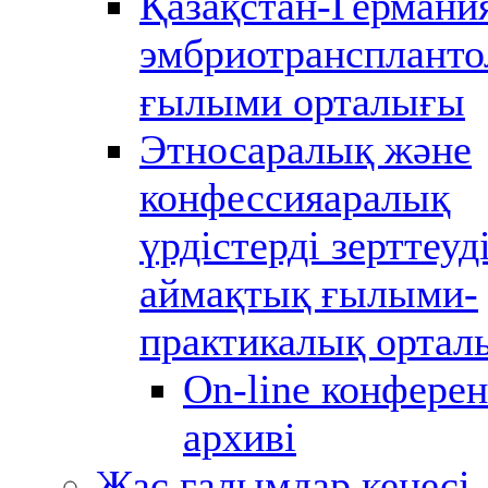
Қазақстан-Германи
эмбриотранспланто
ғылыми орталығы
Этносаралық және
конфессияаралық
үрдістерді зерттеуд
аймақтық ғылыми-
практикалық ортал
Оn-line конфере
архиві
Жас ғалымдар кеңесі