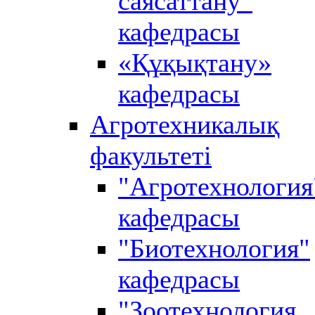
саясаттану”
кафедрасы
«Құқықтану»
кафедрасы
Агротехникалық
факультеті
"Агротехнология
кафедрасы
"Биотехнология"
кафедрасы
"Зоотехнология,