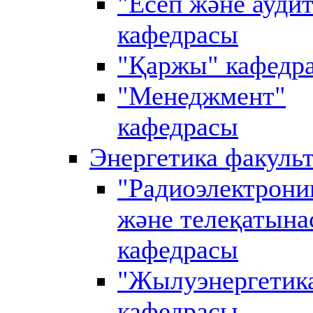
"Есеп және аудит
кафедрасы
"Қаржы" кафедр
"Менеджмент"
кафедрасы
Энергетика факульт
"Радиоэлектрони
және телеқатына
кафедрасы
"Жылуэнергетик
кафедрасы