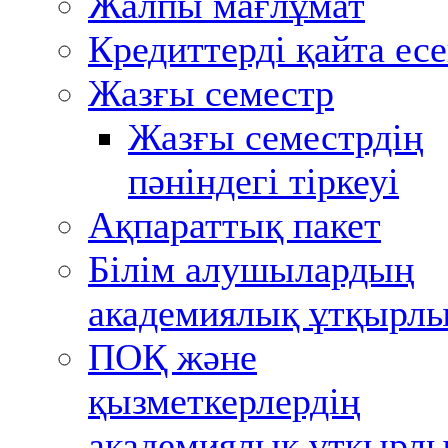
Жалпы мағлұмат
Кредиттерді қайта ес
Жазғы семестр
Жазғы семестрдiң
пәнiндегi тiркеуi
Ақпараттық пакет
Білім алушылардың
академиялық ұтқырл
ПОҚ және
қызметкерлердің
академиялық ұтқырл