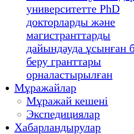
университетте PhD
докторларды және
магистранттарды
дайындауда ұсынған б
беру гранттары
орналастырылған
Мұражайлар
Мұражай кешені
Экспедициялар
Хабарландырулар