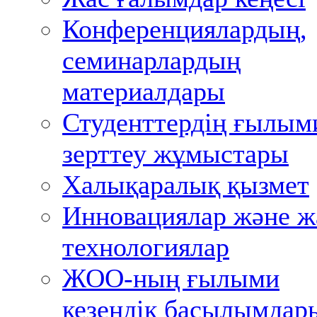
Конференциялардың,
семинарлардың
материалдары
Студенттердің ғылым
зерттеу жұмыстары
Халықаралық қызмет
Инновациялар және ж
технологиялар
ЖОО-ның ғылыми
кезеңдік басылымдар