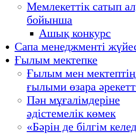
Мемлекеттік сатып ал
бойынша
Ашық конкурс
Сапа менеджменті жүйе
Ғылым мектепке
Ғылым мен мектептің
ғылыми өзара әрекетт
Пән мұғалімдеріне
әдістемелік көмек
«Бәрін де білгім келед