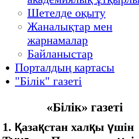
Шетелде оқыту
Жаналықтар мен
жарнамалар
Байланыстар
Порталдың картасы
"Білік" газеті
«Білік» газеті
Қ
қ
қ
ү
1.
аза
стан хал
ы
шін