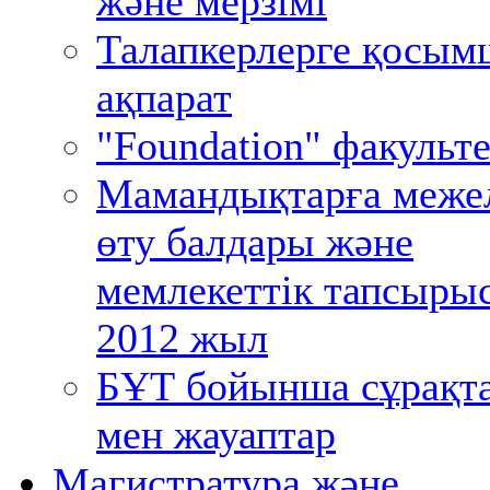
және мерзімі
Талапкерлерге қосым
ақпарат
"Foundation" факульте
Мамандықтарға меже
өту балдары және
мемлекеттік тапсыры
2012 жыл
БҰТ бойынша сұрақт
мен жауаптар
Магистратура және