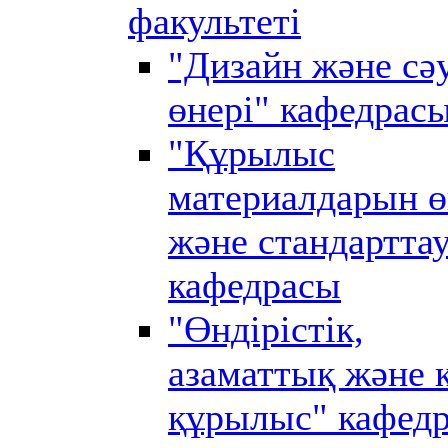
факультеті
"Дизайн және сә
өнері" кафедрас
"Құрылыс
материалдарын ө
және стандартта
кафедрасы
"Өндірістік,
азаматтық және 
құрылыс" кафед