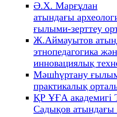
Ә.Х. Марғұлан
атындағы археолог
ғылыми-зерттеу ор
Ж.Аймауытов атын
этнопедагогика жә
инновациялық техн
Мәшһүртану ғылы
практикалық ортал
ҚР ҰҒА академигі 
Садықов атындағы 