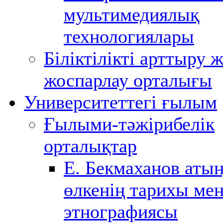
мультимедиялық
технологиялары
Біліктілікті арттыру 
жоспарлау орталығы
Университеттегі ғылым
Ғылыми-тәжірибелік
орталықтар
Е. Бекмаханов аты
өлкенің тарихы ме
этнографиясы