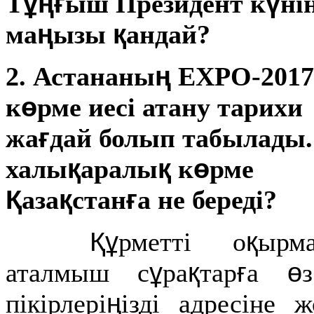
ұңғ
ү
Т
ыш Президент к
ні
ң
қ
ма
ызы
андай?
ң
2.
Астананы
ЕХРО-2017
ө
к
рме иесі атану тарихи
ғ
жа
дай болып табылады.
қ
қ
ө
халы
аралы
к
рме
Қ
қ
ғ
аза
стан
а не береді?
Құ
қ
рметті о
ырма
ұ
қ
ғ
ө
аталмыш с
ра
тар
а
ң
пікірлері
ізді
адресіне ж