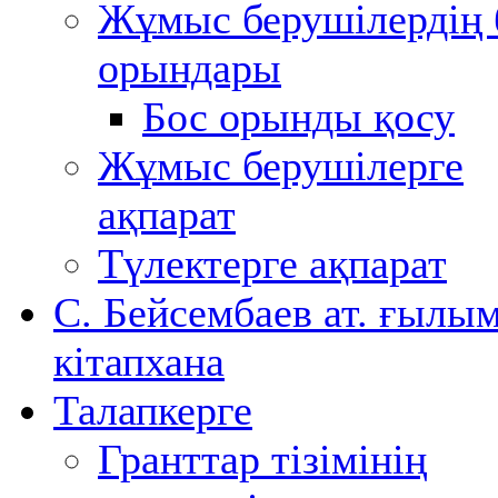
Жұмыс берушілердің 
орындары
Бос орынды қосу
Жұмыс берушілерге
ақпарат
Түлектерге ақпарат
С. Бейсембаев ат. ғылы
кітапхана
Талапкерге
Гранттар тізімінің