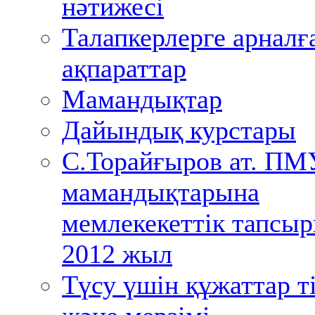
нәтижесі
Талапкерлерге арналғ
ақпараттар
Мамандықтар
Дайындық курстары
С.Торайғыров ат. ПМ
мамандықтарына
мемлекекеттік тапсы
2012 жыл
Түсу үшін құжаттар ті