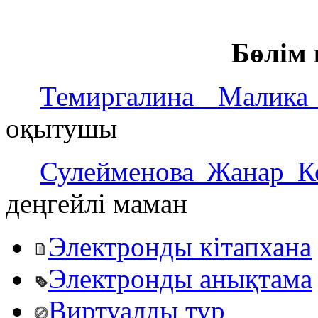
Бөлім 
Темиргалина Малика
оқытушы
Сулейменова Жанар К
деңгейлі маман
Электронды кітапхана
Электронды анықтама
Виртуалды тур