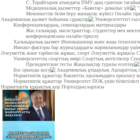
С. Торайғыров атындағы ПМУ-дың грантын тағайы
Медициналық қызметтер
«Баянтау» демалыс үйі
"
Мемлекеттік білім беру жинақтау жүйесі
Онлайн тір
Академиялық қызмет бойынша сұрақтар
Университеттегі ғы
Конференциялардың, семинарлардың материалдары
Жас ғалымдар, магистранттар, студенттер мен мек
конференциясына онлайн-тіркелу
Халықаралық қызмет
Инновациялар және жаңа технологи
Импакт-факторы бар журналдардағы жарияланымдар үші
Әлеуметтік және тәрбиелік жұмыс, спорт
Әлеуметтік жұмысы
С
Университеттің спорттық өмірі
Спорттық жетістіктер
Спо
Президентские тесты
Жаңалықтар туралы есептер
Бос орынды қосу
Академиялық ұтқырлық
Ақпараттық 
Нормативтік құжаттар
Вакантты лауазымдарға орналасу к
Нормативтік құжаттар
Университет ПОҚ үшін біліктілікті
Нормативтік құқықтық қор
Порталдың картасы