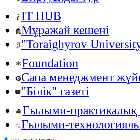
IT HUB
Мұражай кешені
"Toraighyrov Universit
Foundation
Сапа менеджмент жүй
"Білік" газеті
Ғылыми-практикалық 
Ғылыми-технологиялы
Пайдалы сiлтемелер