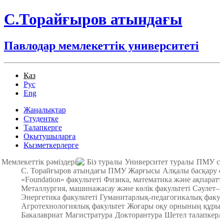
С.Торайғыров атындағы
Павлодар мемлекеттік университеті
Қаз
Рус
Eng
Жаңалықтар
Студентке
Талапкерге
Оқытушыларға
Қызметкерлерге
Мемлекеттік рәміздері
Біз туралы
Университет туралы
ПМУ с
С. Торайғыров атындағы ПМУ Жарғысы
Алқалы басқару
«Foundation» факультеті
Физика, математика және ақпарат
Металлургия, машинажасау және көлік факультеті
Cәулет–
Энергетика факультеті
Гуманитарлық-педагогикалық факу
Агротехнологиялық факультет
Жоғары оқу орнының құры
Бакалавриат
Магистратура
Докторантура
Шетел талапкер