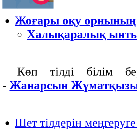
Жоғары оқу орнының
Халықаралық ынты
Көп тілді білім б
-
Жанарсын Жұматқызы
Шет тілдерін меңгеруге 