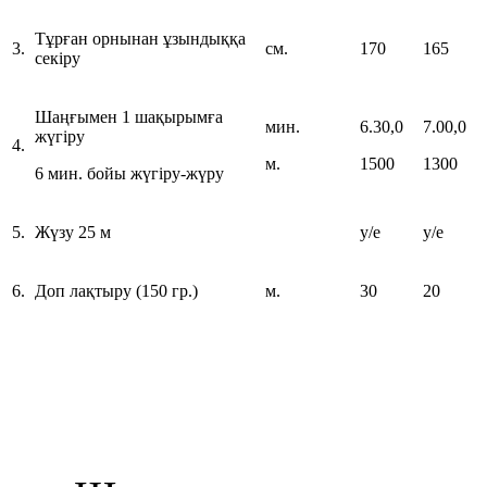
Тұрған орнынан ұзындыққа
3.
см.
170
165
секіру
Шаңғымен 1 шақырымға
мин.
6.30,0
7.00,0
жүгіру
4.
м.
1500
1300
6 мин. бойы жүгіру-жүру
5.
Жүзу 25 м
у/е
у/е
6.
Доп лақтыру (150 гр.)
м.
30
20