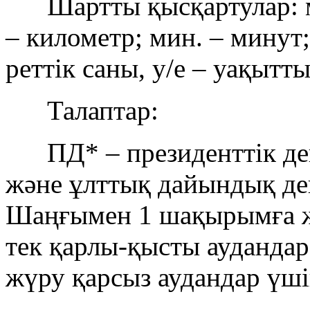
Шартты қысқартулар: м. 
– километр; мин. – минут; 
реттік саны, у/е – уақытты
Талаптар:
ПД* – президенттік дең
және ұлттық дайындық дең
Шаңғымен 1 шақырымға жү
тек қарлы-қысты аудандар
жүру қарсыз аудандар үші