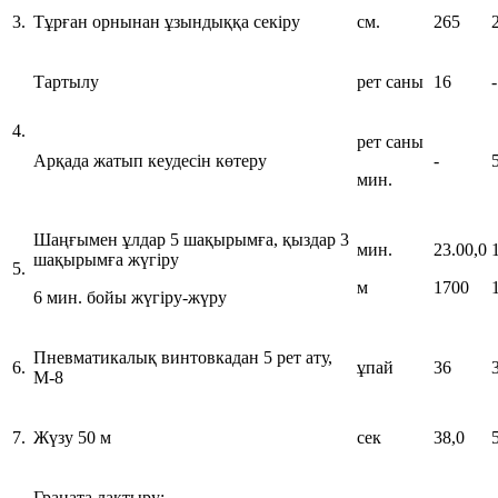
3.
Тұрған орнынан ұзындыққа секіру
см.
265
Тартылу
рет саны
16
-
4.
рет саны
Арқада жатып кеудесін көтеру
-
мин.
Шаңғымен ұлдар 5 шақырымға, қыздар 3
мин.
23.00,0
шақырымға жүгіру
5.
м
1700
6 мин. бойы жүгіру-жүру
Пневматикалық винтовкадан 5 рет ату,
6.
ұпай
36
М-8
7.
Жүзу 50 м
сек
38,0
Граната лақтыру: