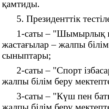
қамтиды.
5. Президенттік тестілер
1-саты – "Шымырлық пен
жастағылар – жалпы білім
сыныптары;
2-саты – "Спорт ізбасар
жалпы білім беру мектепт
3-саты – "Күш пен баты
жалпы білім беру мектепт