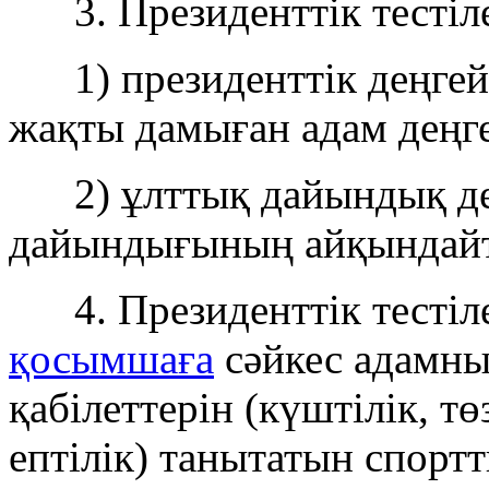
3. Президенттік тестілер
1) президенттік деңгей 
жақты дамыған адам деңге
2) ұлттық дайындық дең
дайындығының айқындайт
4. Президенттік тестіл
қосымшаға
сәйкес адамны
қабілеттерін (күштілік, т
ептілік) танытатын спортт