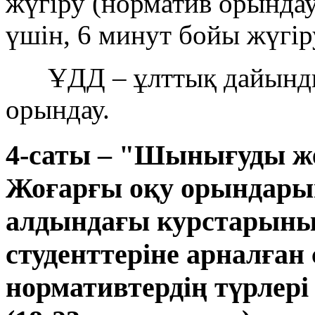
жүгіру (норматив орындау
үшін, 6 минут бойы жүгір
ҰДД – ұлттық дайындық
орындау.
4-саты – "Шынығуды же
Жоғарғы оқу орындары
алдындағы курстарын
студенттеріне арналған
нормативтердің түрлері