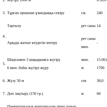
3.
Тұрған орнынан ұзындыққа секіру
см.
240
Тартылу
рет саны
14
4.
рет саны
Арқада жатып кеудесін көтеру
-
мин.
Шаңғымен 3 шақырымға жүгіру
мин.
15.00,
5.
6 мин. бойы жүгіру-жүру
м
1700
6.
Жүзу 50 м
сек
38,0
7.
Доп лақтыру (150 гр.)
м
60
Пневматикалық винтовкадан тіреп тұрып