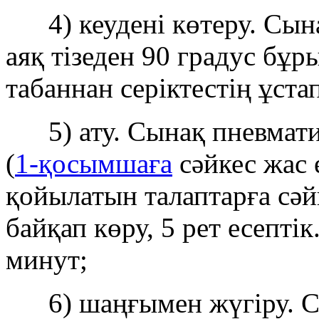
4) кеудені көтеру. Сына
аяқ тізеден 90 градус бұр
табаннан серіктестің ұст
5) ату. Сынақ пневматик
(
1-қосымшаға
сәйкес жас 
қойылатын талаптарға сәй
байқап көру, 5 рет есептік
минут;
6) шаңғымен жүгіру. С