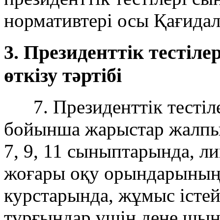
нормативтері осы Қағида
3. Президенттік тесті
өткізу тәртібі
7. Президенттік тестіле
бойынша жарыстар жалпы б
7, 9, 11 сыныптарында, л
жоғары оқу орындарының
курстарында, жұмыс істей
тұрғындар үшін дене шы