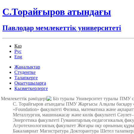
С.Торайғыров атындағы
Павлодар мемлекеттік университеті
Қаз
Рус
Eng
Жаңалықтар
Студентке
Талапкерге
Оқытушыларға
Қызметкерлерге
Мемлекеттік рәміздері
Біз туралы
Университет туралы
ПМУ с
С. Торайғыров атындағы ПМУ Жарғысы
Алқалы басқару
«Foundation» факультеті
Физика, математика және ақпарат
Металлургия, машинажасау және көлік факультеті
Cәулет–
Энергетика факультеті
Гуманитарлық-педагогикалық факу
Агротехнологиялық факультет
Жоғары оқу орнының құры
Бакалавриат
Магистратура
Докторантура
Шетел талапкер