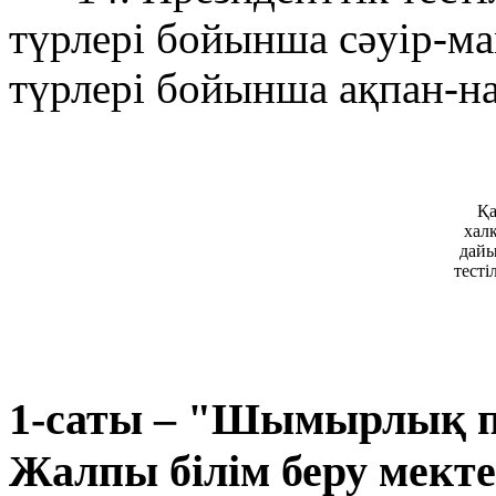
түрлері бойынша сәуір-м
түрлері бойынша ақпан-на
Қа
хал
дайы
тесті
1-саты – "Шымырлық пе
Жалпы білім беру мекте