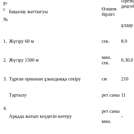
Прези
Р/
деңге
Өлшем
с
Бақылау жаттығуы
бірлігі
№
ұлдар
1.
Жүгіру 60 м
сек.
8.9
мин.
2.
Жүгіру 1500 м
6.30,0
сек.
3.
Тұрған орнынан ұзындыққа секіру
см
210
Тартылу
рет саны
11
4.
рет саны
Арқада жатып кеудесін көтеру
-
мин.