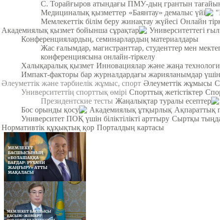
С. Торайғыров атындағы ПМУ-дың грантын тағайы
Медициналық қызметтер
«Баянтау» демалыс үйі
"
Мемлекеттік білім беру жинақтау жүйесі
Онлайн тір
Академиялық қызмет бойынша сұрақтар
Университеттегі ғы
Конференциялардың, семинарлардың материалдары
Жас ғалымдар, магистранттар, студенттер мен мек
конференциясына онлайн-тіркелу
Халықаралық қызмет
Инновациялар және жаңа технологи
Импакт-факторы бар журналдардағы жарияланымдар үші
Әлеуметтік және тәрбиелік жұмыс, спорт
Әлеуметтік жұмысы
С
Университеттің спорттық өмірі
Спорттық жетістіктер
Спо
Президентские тесты
Жаңалықтар туралы есептер
Бос орынды қосу
Академиялық ұтқырлық
Ақпараттық 
Университет ПОҚ үшін біліктілікті арттыру
Сыртқы тыңда
Нормативтік құқықтық қор
Порталдың картасы