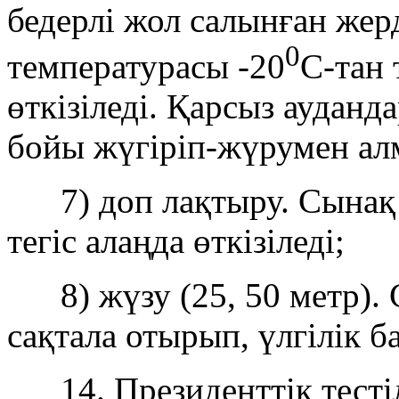
бедерлі жол салынған жер
0
температурасы -20
С-тан 
өткізіледі. Қарсыз аудан
бойы жүгіріп-жүрумен а
7) доп лақтыру. Сынақ е
тегіс алаңда өткізіледі;
8) жүзу (25, 50 метр). 
сақтала отырып, үлгілік ба
14. Президенттік тестіл