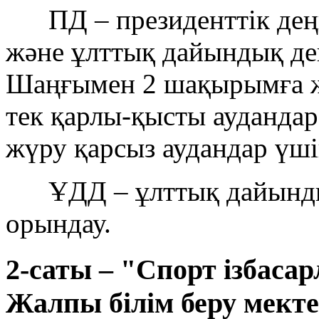
ПД – президенттік деңг
және ұлттық дайындық дең
Шаңғымен 2 шақырымға ж
тек қарлы-қысты аудандар
жүру қарсыз аудандар үші
ҰДД – ұлттық дайындық
орындау.
2-саты – "Спорт ізбаса
Жалпы білім беру мекте