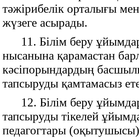
тәжірибелік орталығы ме
жүзеге асырады.
11. Білім беру ұйымдар
нысанына қарамастан бар
кәсіпорындардың басшылы
тапсыруды қамтамасыз ете
12. Білім беру ұйымдары
тапсыруды тікелей ұйым
педагогтары (оқытушысы),