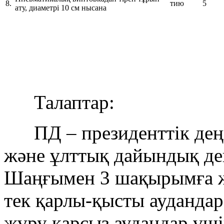
8.
тию
5
ату, диаметрі 10 см нысана
Талаптар:
ПД – президенттік деңг
және ұлттық дайындық дең
Шаңғымен 3 шақырымға ж
тек қарлы-қысты аудандар
жүру қарсыз аудандар үші