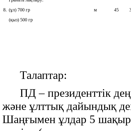
8.
(ұл) 700 гр
м
45
(қыз) 500 гр
Талаптар:
ПД – президенттік деңг
және ұлттық дайындық дең
Шаңғымен ұлдар 5 шақыр