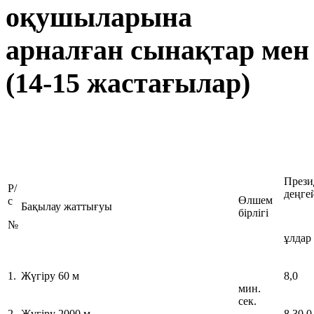
оқушыларына
арналған сынақтар мен 
(14-15 жастағылар)
Прези
Р/
деңге
Өлшем
с
Бақылау жаттығуы
бірлігі
№
ұлдар
1.
Жүгіру 60 м
8,0
мин.
сек.
2.
Жүгіру 2000 м
8.30,0