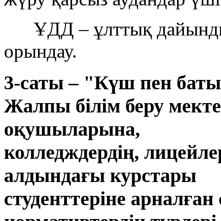
ҰДД – ұлттық дайындық
орындау.
3-саты – "Күш пен бат
Жалпы білім беру мекте
оқушыларына,
колледждердің, лицейл
алдындағы курстары
студенттеріне арналған