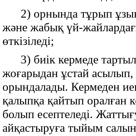
2) орнында тұрып ұзынд
және жабық үй-жайлардағы
өткізіледі;
3) биік кермеде тартылу
жоғарыдан ұстай асылып, а
орындалады. Кермеден ие
қалыпқа қайтып оралған к
болып есептеледі. Жаттығ
айқастыруға тыйым салын