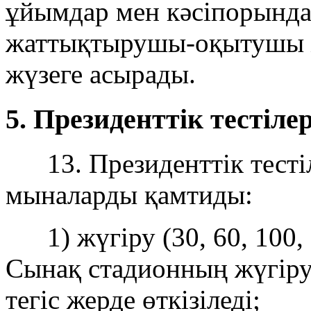
ұйымдар мен кәсіпорында
жаттықтырушы-оқытушы ж
жүзеге асырады.
5. Президенттік тестіл
13. Президенттік тестіл
мыналарды қамтиды:
1) жүгіру (30, 60, 100, 1
Сынақ стадионның жүгіру
тегіс жерде өткізіледі;