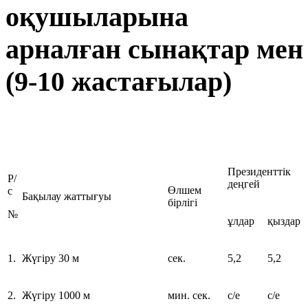
оқушыларына
арналған сынақтар мен 
(9-10 жастағылар)
Президенттік
Р/
деңгей
Өлшем
с
Бақылау жаттығуы
бірлігі
№
ұлдар
қыздар
1.
Жүгіру 30 м
сек.
5,2
5,2
2.
Жүгіру 1000 м
мин. сек.
с/е
с/е