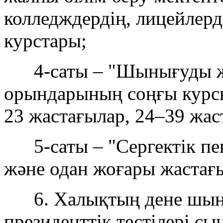
колледждердің, лицейлер
курстары;
4-саты – "Шынығуды жет
орындарының соңғы курс
23 жастағылар, 24–39 жас
5-саты – "Сергектік пен 
және одан жоғары жастағ
6. Халықтың дене шын
президенттік тестілері с