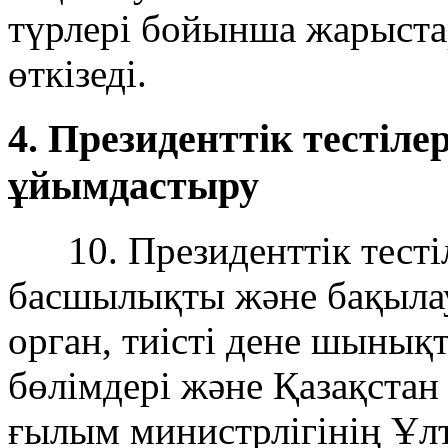
түрлері бойынша жарыста
өткізеді.
4. Президенттік тесті
ұйымдастыру
10. Президенттік тесті
басшылықты және бақылау
орган, тиісті дене шынық
бөлімдері және Қазақстан
ғылым министрлігінің Ұ