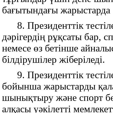
бағытындағы жарыстарда ө
8. Президенттік тестіле
дәрігердің рұқсаты бар, 
немесе өз бетінше айналы
білдірушілер жіберіледі.
9. Президенттік тестіле
бойынша жарыстарды қала
шынықтыру және спорт бө
алқасы уәкілетті мемлекет