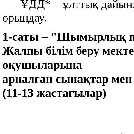
ҰДД* – ұлттық дайынды
орындау.
1-саты – "Шымырлық пе
Жалпы білім беру мекте
оқушыларына
арналған сынақтар мен 
(11-13 жастағылар)