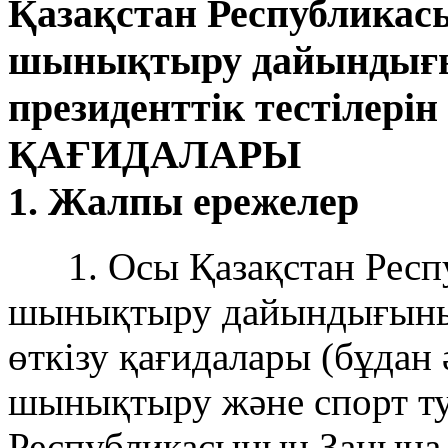
Қазақстан Республикас
шынықтыру дайынды
президенттік тестілерін 
ҚАҒИДАЛАРЫ
1. Жалпы ережелер
1. Осы Қазақстан Респу
шынықтыру дайындығының 
өткізу қағидалары (бұдан 
шынықтыру және спорт ту
Республикасының Заңына с