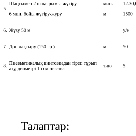
Шаңғымен 2 шақырымға жүгіру
мин.
12.30,
5.
6 мин. бойы жүгіру-жүру
м
1500
6.
Жүзу 50 м
у/е
7.
Доп лақтыру (150 гр.)
м
50
Пневматикалық винтовкадан тіреп тұрып
8.
тию
5
ату, диаметрі 15 см нысана
Талаптар: