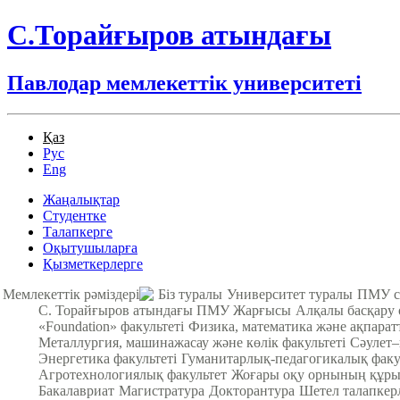
С.Торайғыров атындағы
Павлодар мемлекеттік университеті
Қаз
Рус
Eng
Жаңалықтар
Студентке
Талапкерге
Оқытушыларға
Қызметкерлерге
Мемлекеттік рәміздері
Біз туралы
Университет туралы
ПМУ с
С. Торайғыров атындағы ПМУ Жарғысы
Алқалы басқару
«Foundation» факультеті
Физика, математика және ақпарат
Металлургия, машинажасау және көлік факультеті
Cәулет–
Энергетика факультеті
Гуманитарлық-педагогикалық факу
Агротехнологиялық факультет
Жоғары оқу орнының құры
Бакалавриат
Магистратура
Докторантура
Шетел талапкер