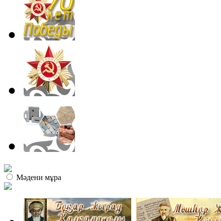
Мәдени мұра