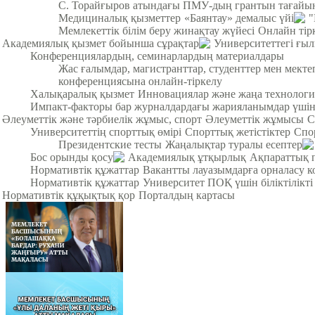
С. Торайғыров атындағы ПМУ-дың грантын тағайы
Медициналық қызметтер
«Баянтау» демалыс үйі
"
Мемлекеттік білім беру жинақтау жүйесі
Онлайн тір
Академиялық қызмет бойынша сұрақтар
Университеттегі ғы
Конференциялардың, семинарлардың материалдары
Жас ғалымдар, магистранттар, студенттер мен мек
конференциясына онлайн-тіркелу
Халықаралық қызмет
Инновациялар және жаңа технологи
Импакт-факторы бар журналдардағы жарияланымдар үші
Әлеуметтік және тәрбиелік жұмыс, спорт
Әлеуметтік жұмысы
С
Университеттің спорттық өмірі
Спорттық жетістіктер
Спо
Президентские тесты
Жаңалықтар туралы есептер
Бос орынды қосу
Академиялық ұтқырлық
Ақпараттық 
Нормативтік құжаттар
Вакантты лауазымдарға орналасу к
Нормативтік құжаттар
Университет ПОҚ үшін біліктілікті
Нормативтік құқықтық қор
Порталдың картасы