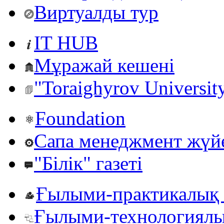
Виртуалды тур
IT HUB
Мұражай кешені
"Toraighyrov Universit
Foundation
Сапа менеджмент жүй
"Білік" газеті
Ғылыми-практикалық 
Ғылыми-технологиялы