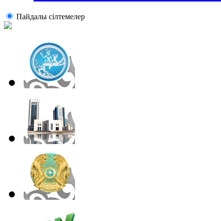
Пайдалы сiлтемелер