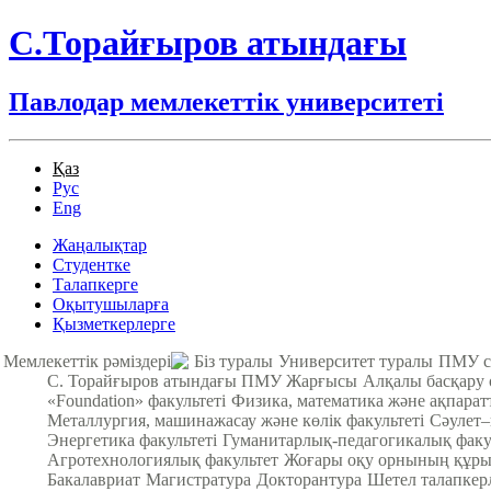
С.Торайғыров атындағы
Павлодар мемлекеттік университеті
Қаз
Рус
Eng
Жаңалықтар
Студентке
Талапкерге
Оқытушыларға
Қызметкерлерге
Мемлекеттік рәміздері
Біз туралы
Университет туралы
ПМУ с
С. Торайғыров атындағы ПМУ Жарғысы
Алқалы басқару
«Foundation» факультеті
Физика, математика және ақпарат
Металлургия, машинажасау және көлік факультеті
Cәулет–
Энергетика факультеті
Гуманитарлық-педагогикалық факу
Агротехнологиялық факультет
Жоғары оқу орнының құры
Бакалавриат
Магистратура
Докторантура
Шетел талапкер