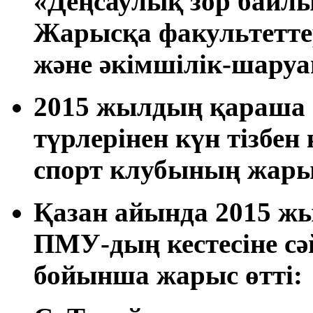
«Деңсаулық зор байлы
Жарысқа факультетте
және әкімшілік-шару
2015 жылдың қараша 
түрлерінен күн тізбен
спорт клубының жары
Қазан айында 2015 жы
ПМУ-дың кестесіне сә
бойынша жарыс өтті: