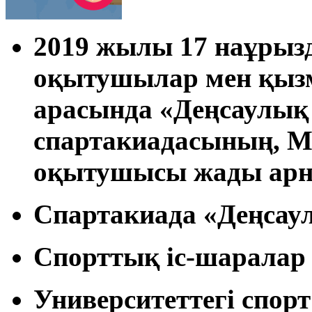
2019 жылы 17 наұрызд
оқытушылар мен қызме
арасында «Деңсаулық
спартакиадасының, М.
оқытушысы жады арна
Спартакиада «Деңсау
Спорттық іс-шаралар
Университеттегі спорт