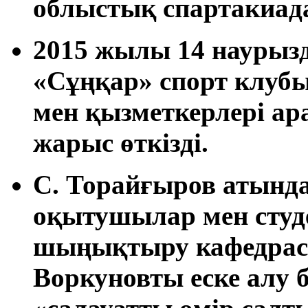
облыстық спартакиад
2015 жылы 14 наурыз
«Сұңқар» спорт клу
мен қызметкерлері ар
жарыс өткізді.
С. Торайғыров атынд
оқытушылар мен студе
шыңықтыру кафедрасы
Воркуновты еске алу