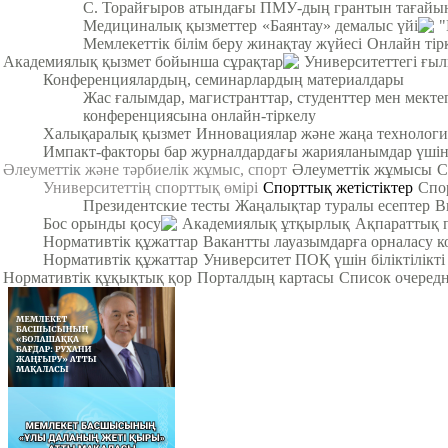
С. Торайғыров атындағы ПМУ-дың грантын тағайы
Медициналық қызметтер
«Баянтау» демалыс үйі
"
Мемлекеттік білім беру жинақтау жүйесі
Онлайн тір
Академиялық қызмет бойынша сұрақтар
Университеттегі ғы
Конференциялардың, семинарлардың материалдары
Жас ғалымдар, магистранттар, студенттер мен мек
конференциясына онлайн-тіркелу
Халықаралық қызмет
Инновациялар және жаңа технологи
Импакт-факторы бар журналдардағы жарияланымдар үші
Әлеуметтік және тәрбиелік жұмыс, спорт
Әлеуметтік жұмысы
С
Университеттің спорттық өмірі
Спорттық жетістіктер
Спо
Президентские тесты
Жаңалықтар туралы есептер
В
Бос орынды қосу
Академиялық ұтқырлық
Ақпараттық 
Нормативтік құжаттар
Вакантты лауазымдарға орналасу к
Нормативтік құжаттар
Университет ПОҚ үшін біліктілікті
Нормативтік құқықтық қор
Порталдың картасы
Список очередн