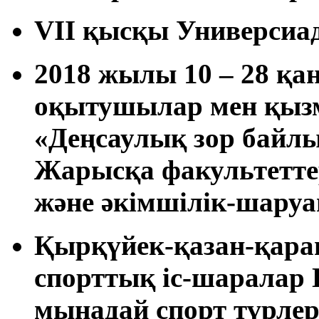
VII қысқы Универсиа
2018 жылы 10 – 28 қа
оқытушылар мен қызм
«Деңсаулық зор байлы
Жарысқа факультетте
және әкімшілік-шару
Қырқүйек-қазан-қара
спорттық іс-шаралар 
мынадай спорт түрлер