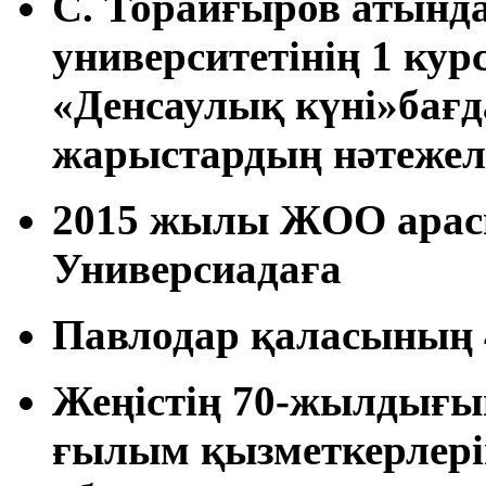
С. Торайғыров атынд
университетінің 1 кур
«Денсаулық күні»бағ
жарыстардың нәтежел
2015 жылы ЖОО арасы
Универсиадаға
Павлодар қаласының 
Жеңістің 70-жылдығын
ғылым қызметкерлері