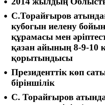
2014 жылдың Облыст
С.Торайғыров атынд
кубогын иелену бойы
құрамасы мен әріпте
қазан айының 8-9-10 к
қорытындысы
Президенттік көп сат
біріншілік
С. Торайғыров атынд