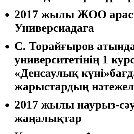
2017 жылы ЖОО арасы
Универсиадаға
С. Торайғыров атынд
университетінің 1 кур
«Денсаулық күні»бағ
жарыстардың нәтежеле
2017 жылы наурыз-сәу
жаңалықтар