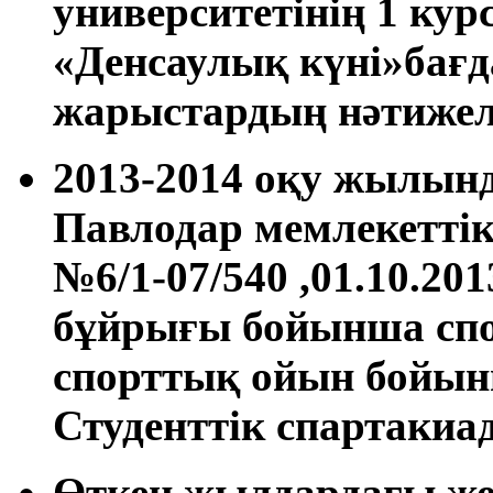
университетінің 1 кур
«Денсаулық күні»бағ
жарыстардың нәтижел
2013-2014 оқу жылын
Павлодар мемлекетті
№6/1-07/540 ,01.10.20
бұйрығы бойынша спо
спорттық ойын бойынш
Студенттік спартакиа
Өткен жылдардағы жет