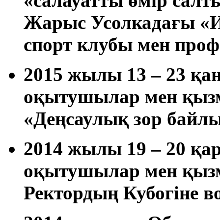
«салауатты өмір салт
Жарыс Усолкадағы «
спорт клубы мен про
2015 жылы 13 – 23 қа
оқытушылар мен қызм
«Деңсаулық зор байлы
2014 жылы 19 – 20 қа
оқытушылар мен қызм
Ректордың Кубогіне в