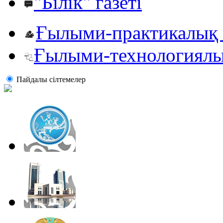
"Білік" газеті
Ғылыми-практикалық 
Ғылыми-технологиялы
Пайдалы сiлтемелер