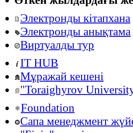
Электронды кітапхана
Электронды анықтама
Виртуалды тур
IT HUB
Мұражай кешені
"Toraighyrov Universit
Foundation
Сапа менеджмент жүй