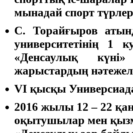
мынадай спорт түрлер
С. Торайғыров атын
университетінің 1 к
«Денсаулық күні»
жарыстардың нәтежел
VI қысқы Универсиад
2016 жылы 12 – 22 қа
оқытушылар мен қызм