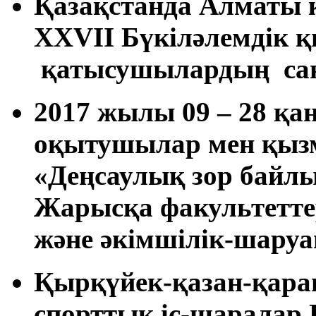
Қазақстанда Алматы 
XXVII Бүкіләлемдік қ
қатысушылардың сан
2017 жылы 09 – 28 қа
оқытушылар мен қызм
«Деңсаулық зор байлы
Жарысқа факультетте
және әкімшілік-шару
Қырқүйек-қазан-қара
спорттық іс-шаралар 