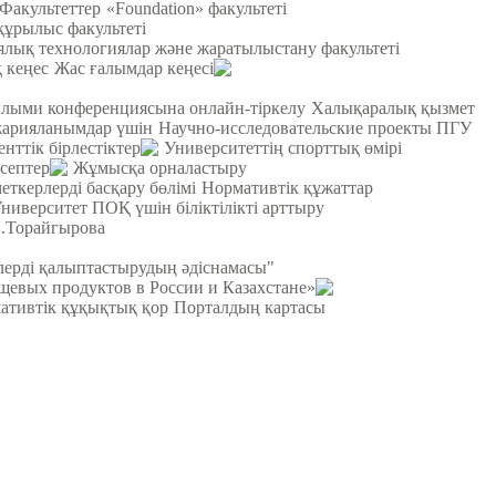
Факультеттер
«Foundation» факультеті
құрылыс факультеті
лық технологиялар және жаратылыстану факультеті
 кеңес
Жас ғалымдар кеңесі
ылыми конференциясына онлайн-тіркелу
Халықаралық қызмет
жарияланымдар үшін
Научно-исследовательские проекты ПГУ
енттік бірлестіктер
Университеттің спорттық өмірі
септер
Жұмысқа орналастыру
еткерлерді басқару бөлімі
Нормативтік құжаттар
ниверситет ПОҚ үшін біліктілікті арттыру
С.Торайгырова
рлерді қалыптастырудың әдіснамасы"
щевых продуктов в России и Казахстане»
ативтік құқықтық қор
Порталдың картасы