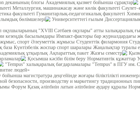
ion деканының блогы
Академиялық қызмет бойынша сұрақтар
ьтеті
Металлургия, машинажасау және көлік факультеті
Cәулет–
етика факультеті
Гуманитарлық-педагогикалық факультеті
Химия
лымдық бөлімшелері
Университеттегі ғылым
Диссертациялық
теп оқушыларының "XVIII Сәтбаев оқулары" атты халықаралық ғ
 кезеңдік басылымдары
Импакт-факторы бар журналдардағы 
 жұмыс, спорт
Әлеуметтік жұмысы
Студенттік филармония
Студ
қ база
Күнтізбелік жоспар спорт шаралары
Жаңалықтар туралы е
кадемиялық ұтқырлық
Ақпараттық пакет
Жазғы семестр
Қызм
арламалар
Қосымша кәсіби білім беру
Нормативтік құжаттар
У
"Tempus" халықаралық бағдарламалары
"Tempus" в ПГУ им. 
звитие людей»
у бойынша магистратура деңгейінде жоғары біліктілікті инжене
вой безопасности, производству и маркетингу традиционных пи
йымы
Форум
Қазақ әліпбиін латын әліпбиіне аудару құралы
Норм