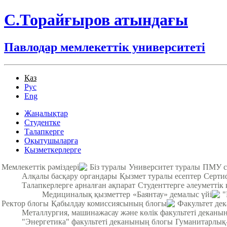
С.Торайғыров атындағы
Павлодар мемлекеттік университеті
Қаз
Рус
Eng
Жаңалықтар
Студентке
Талапкерге
Оқытушыларға
Қызметкерлерге
Мемлекеттік рәміздері
Біз туралы
Университет туралы
ПМУ с
Алқалы басқару органдары
Қызмет туралы есептер
Серти
Талапкерлерге арналған ақпарат
Студенттерге әлеуметтік 
Медициналық қызметтер
«Баянтау» демалыс үйі
"
Ректор блогы
Қабылдау комиссиясының блогы
Факультет де
Металлургия, машинажасау және көлік факультеті деканы
"Энергетика" факультеті деканының блогы
Гуманитарлық-