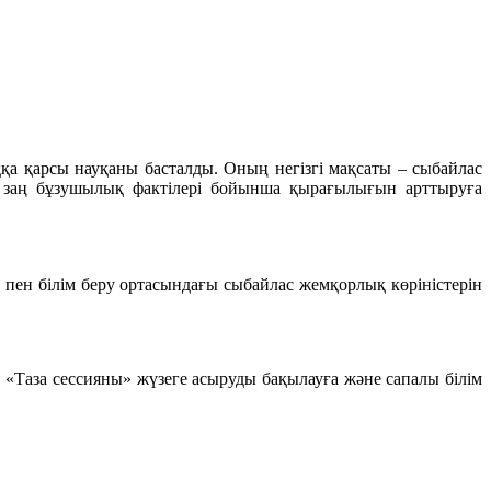
қа қарсы науқаны басталды. Оның негізгі мақсаты – сыбайлас
ғы заң бұзушылық фактілері бойынша қырағылығын арттыруға
пен білім беру ортасындағы сыбайлас жемқорлық көріністерін
«Таза сессияны» жүзеге асыруды бақылауға және сапалы білім