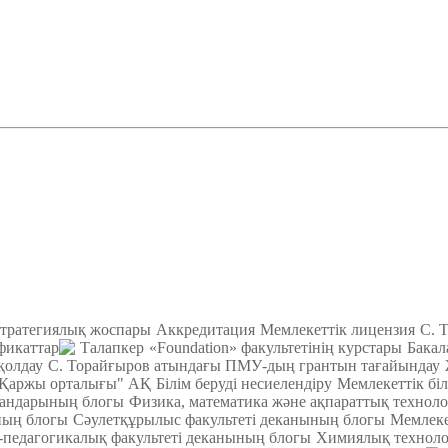
тратегиялық жоспары
Аккредитация
Мемлекеттік лицензия
С. 
фикаттар
Талапкер
«Foundation» факультетінің курстары
Бакал
қолдау
С. Торайғыров атындағы ПМУ-дың грантын тағайындау
Қаржы орталығы" АҚ
Білім беруді несиелендіру
Мемлекеттік біл
кандарының блогы
Физика, математика және ақпараттық техноло
ның блогы
Cәулетқұрылыс факультеті деканының блогы
Мемлеке
педагогикалық факультеті деканының блогы
Химиялық техноло