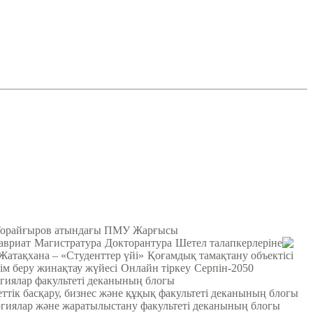
Торайғыров атындағы ПМУ Жарғысы
авриат
Магистратура
Докторантура
Шетел талапкерлеріне
Жатақхана – «Студенттер үйі»
Қоғамдық тамақтану объектісі
ім беру жинақтау жүйесі
Онлайн тіркеу
Серпін-2050
гиялар факультеті деканының блогы
ттік басқару, бизнес және құқық факультеті деканының блогы
гиялар және жаратылыстану факультеті деканының блогы