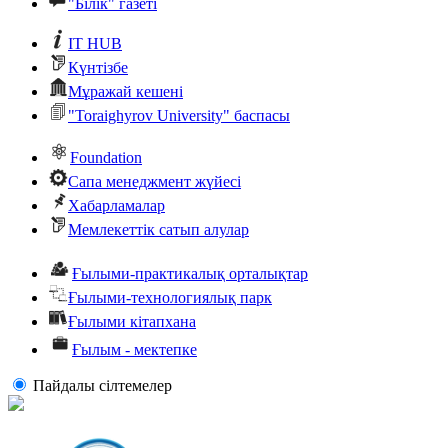
"Білік" газеті
IT HUB
Күнтізбе
Мұражай кешені
"Toraighyrov University" баспасы
Foundation
Сапа менеджмент жүйесі
Хабарламалар
Мемлекеттік сатып алулар
Ғылыми-практикалық орталықтар
Ғылыми-технологиялық парк
Ғылыми кітапхана
Ғылым - мектепке
Пайдалы сiлтемелер