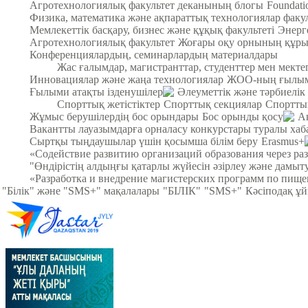
Агротехнологиялық факультет деканының блогы
Foundat
Физика, математика және ақпараттық технологиялар факул
Мемлекеттік басқару, бизнес және құқық факультеті
Энерг
Агротехнологиялық факультет
Жоғары оқу орнының құры
Конференциялардың, семинарлардың материалдары
Жас ғалымдар, магистранттар, студенттер мен мек
Инновациялар және жаңа технологиялар
ЖОО-ның ғылыми
Ғылыми атақты ізденушілер
Әлеуметтік және тәрбиелік
Спорттық жетістіктер
Спорттық секциялар
Спортты
Жұмыс берушілердің бос орындары
Бос орынды қосу
А
Вакантты лауазымдарға орналасу конкурстары туралы хаб
Сыртқы тыңдаушылар үшін қосымша білім беру
Erasmus+
«Содействие развитию организаций образования через ра
"Өндірістің алдыңғы қатарлы жүйесін әзірлеу және дамыт
«Разработка и внедрение магистерских программ по пище
"Білік" және "SMS+" мақалалары
"БІЛІК"
"SMS+"
Кәсіподақ ұ