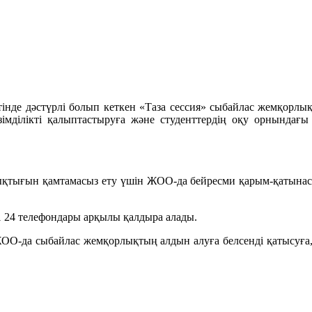
інде дәстүрлі болып кеткен «Таза сессия» сыбайлас жемқорлық
өзімділікті қалыптастыруға және студенттердің оқу орнында
ықтығын қамтамасыз ету үшін ЖОО-да бейресми қарым-қатынас 
31 24 телефондары арқылы қалдыра алады.
О-да сыбайлас жемқорлықтың алдын алуға белсенді қатысуға, 