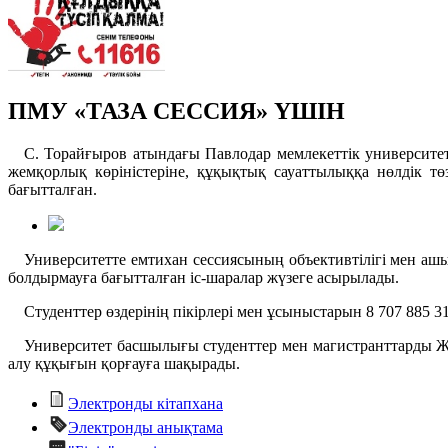
ПМУ «ТАЗА СЕССИЯ» ҮШІН
С. Торайғыров атындағы Павлодар мемлекеттік университет
жемқорлық көріністеріне, құқықтық сауаттылыққа нөлдік т
бағытталған.
Университетте емтихан сессиясының объективтілігі мен аш
болдырмауға бағытталған іс-шаралар жүзеге асырылады.
Студенттер өздерінің пікірлері мен ұсыныстарын 8 707 885 
Университет басшылығы студенттер мен магистранттарды ЖО
алу құқығын қорғауға шақырады.
Электронды кітапхана
Электронды анықтама