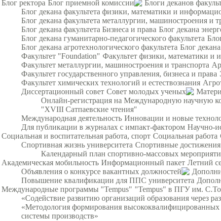
Блог ректора
Блог приемной комиссии
Блоги деканов факуль
Блог декана факультета физики, математики и информац
Блог декана факультета металлургии, машиностроения и т
Блог декана факультета Бизнеса и права
Блог декана энерг
Блог декана гуманитарно-педагогического факультета
Бло
Блог декана агротехнологического факультета
Блог декана
Факультет "Foundation"
Факультет физики, математики и
Факультет металлургии, машиностроения и транспорта
Ар
Факультет государственного управления, бизнеса и права
Факультет химических технологий и естествознания
Агро
Диссертационный совет
Совет молодых ученых
Матери
Онлайн-регистрация на Международную научную ко
"XVIII Сатпаевские чтения"
Международная деятельность
Инновации и новые технол
Для публикации в журналах с импакт-фактором
Научно-и
Социальная и воспитательная работа, спорт
Социальная работа
Спортивная жизнь университета
Спортивные достижения
Календарный план спортивно-массовых мероприят
Академическая мобильность
Информационный пакет
Летний с
Объявления о конкурсе вакантных должностей
Дополни
Повышение квалификации для ППС университета
Дополн
Международные программы "Tempus"
"Tempus" в ПГУ им. С.Т
«Содействие развитию организаций образования через ра
«Методология формирования высококвалифицированных и
системы производств»