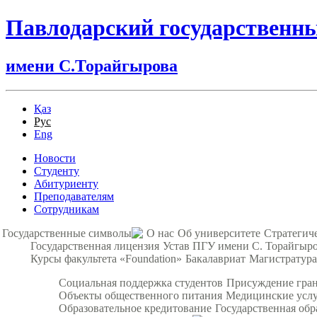
Павлодарский государственн
имени С.Торайгырова
Қаз
Рус
Eng
Новости
Студенту
Абитуриенту
Преподавателям
Сотрудникам
Государственные символы
О нас
Об университете
Стратегич
Государственная лицензия
Устав ПГУ имени С. Торайгыр
Курсы факультета «Foundation»
Бакалавриат
Магистратура
Социальная поддержка студентов
Присуждение гра
Объекты общественного питания
Медицинские усл
Образовательное кредитование
Государственная обр