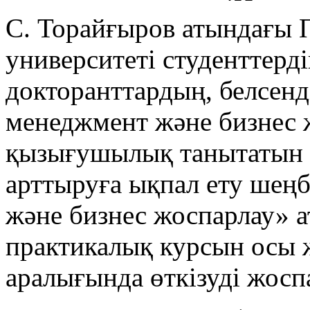
С. Торайғыров атындағы 
университеті студенттерд
докторанттардың, белсен
менеджмент және бизнес 
қызығушылық танытатын т
арттыруға ықпал ету шең
және бизнес жоспарлау» а
практикалық курсын осы 
аралығында өткізуді жосп