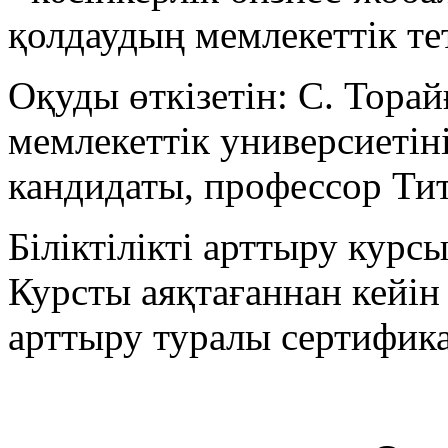
қолдаудың мемлекеттік тет
Оқуды өткізетін: С. Тора
мемлекеттік универсиеті
кандидаты, профессор Тит
Біліктілікті арттыру курс
Курсты аяқтағаннан кейін
арттыру туралы сертификат