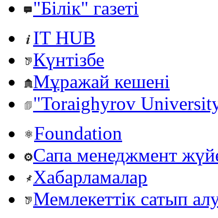
"Білік" газеті
IT HUB
Күнтізбе
Мұражай кешені
"Toraighyrov Universit
Foundation
Сапа менеджмент жүй
Хабарламалар
Мемлекеттік сатып ал