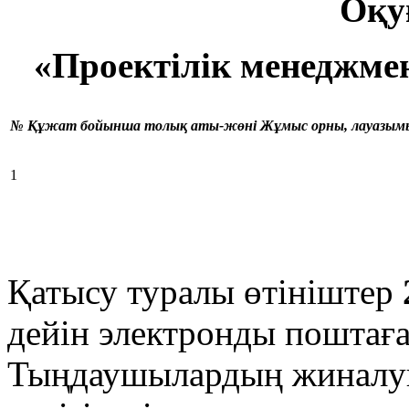
Оқу
«Проектілік менеджмен
№
Құжат бойынша толық аты-жөні
Жұмыс орны, лауазым
1
Қатысу туралы өтініштер
дейін электронды поштаға
Тыңдаушылардың жиналу