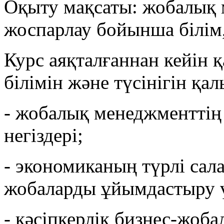
Оқыту мақсаты: жобалық 
жоспарлау бойынша білім, 
Курс аяқталғаннан кейін 
білімін және түсінігін қа
- жобалық менеджменттің 
негіздері;
- экономиканың түрлі сала
жобаларды ұйымдастыру ү
- кәсіпкерлік бизнес-жоба