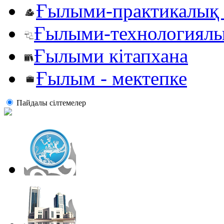
Ғылыми-практикалық 
Ғылыми-технологиялы
Ғылыми кітапхана
Ғылым - мектепке
Пайдалы сiлтемелер