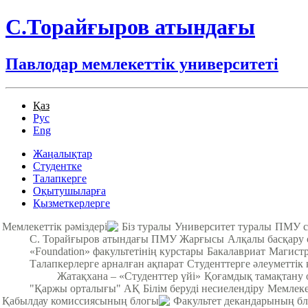
С.Торайғыров атындағы
Павлодар мемлекеттік университеті
Қаз
Рус
Eng
Жаңалықтар
Студентке
Талапкерге
Оқытушыларға
Қызметкерлерге
Мемлекеттік рәміздері
Біз туралы
Университет туралы
ПМУ с
С. Торайғыров атындағы ПМУ Жарғысы
Алқалы басқару
«Foundation» факультетінің курстары
Бакалавриат
Магистр
Талапкерлерге арналған ақпарат
Студенттерге әлеуметтік 
Жатақхана – «Студенттер үйі»
Қоғамдық тамақтану о
"Қаржы орталығы" АҚ
Білім беруді несиелендіру
Мемлекет
Қабылдау комиссиясының блогы
Факультет декандарының б