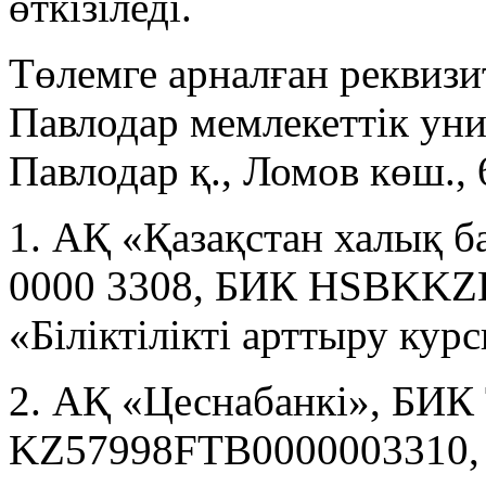
өткізіледі.
Төлемге арналған реквизи
Павлодар мемлекеттік у
Павлодар қ., Ломов көш.,
1. АҚ «Қазақстан халық б
0000 3308, БИК HSBKKZK
«Біліктілікті арттыру кур
2. АҚ «Цеснабанкі», Б
KZ57998FTB0000003310, Кб