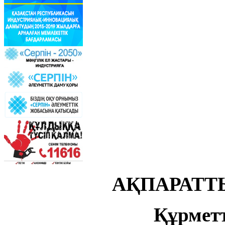
АҚПАРАТТ
Құрметт