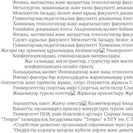
Физика, математика және ақпараттық технологиялар факу
Металлургия, машинажасау және көлік факультеті деканы
Мемлекеттік басқару, бизнес және құқық факультеті дека
Гуманитарлық-педагогикалық факультеті деканының бло
Химиялық технологиялар және жаратылыстану факультет
Foundation деканының блогы
Академиялық қызмет бойын
Физика, математика және ақпараттық технологиялар факул
Cәулет–құрылыс факультеті
Мемлекеттік басқару, бизнес 
Гуманитарлық-педагогикалық факультеті
Химиялық техно
Жоғары оқу орнының құрылымдық бөлімшелері
Университет
Конференциялардың, семинарлардың материалдары
Жас ғалымдар, магистранттар, студенттер мен мек
конференциясына онлайн-тіркелу
Халықаралық қызмет
Инновациялар және жаңа технологи
Импакт-факторы бар журналдардағы жарияланымдар үші
Әлеуметтік және тәрбиелік жұмыс, спорт
Әлеуметтік жұмысы
С
Университеттің спорттық өмірі
Спорттық жетістіктер
Спо
Жаңалықтар туралы есептер
Жұмысқа орналастыру
Жұм
Ақпараттық пакет
Жазғы семестр
Қызметкерлерді басқа
Вакантты лауазымдарға орналасу конкурстары туралы хаб
Университет ПОҚ үшін біліктілікті арттыру
Сыртқы тыңда
"Tempus" халықаралық бағдарламалары
"Tempus" в ПГУ им. С.
«Содействие развитию организаций образования через ра
"Өндірістің алдыңғы қатарлы жүйесін әзірлеу және дамыт