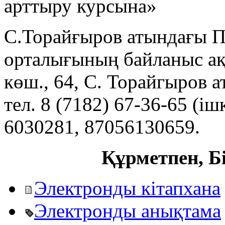
арттыру курсына»
С.Торайғыров атындағы ПМ
орталығының байланыс ақ
көш., 64, С. Торайгыров 
тел. 8 (7182) 67-36-65 (ішк
6030281, 87056130659.
Құрметпен, Б
Электронды кітапхана
Электронды анықтама