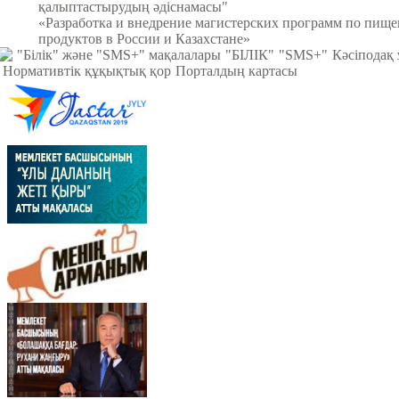
қалыптастырудың әдіснамасы"
«Разработка и внедрение магистерских программ по пищ
продуктов в России и Казахстане»
"Білік" және "SMS+" мақалалары
"БІЛІК"
"SMS+"
Кәсіподақ
Нормативтік құқықтық қор
Порталдың картасы