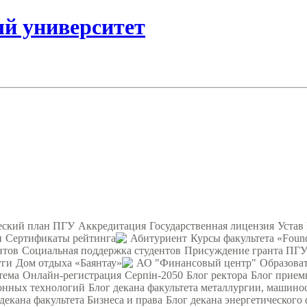
ый университет
еский план ПГУ
Аккредитация
Государственная лицензия
Устав
и
Сертификаты рейтинга
Абитуриент
Курсы факультета «Found
нтов
Социальная поддержка студентов
Присуждение гранта ПГУ
уги
Дом отдыха «Баянтау»
АО "Финансовый центр"
Образова
тема
Онлайн-регистрация
Серпін-2050
Блог ректора
Блог прием
ионных технологий
Блог декана факультета металлургии, машино
декана факультета Бизнеса и права
Блог декана энергетического 