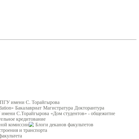
 ПГУ имени С. Торайгырова
ation»
Бакалавриат
Магистратура
Докторантура
 имени С.Торайгырова
«Дом студентов» - общежитие
тельное кредитование
ной комиссии
Блоги деканов факультетов
строения и транспорта
факультета