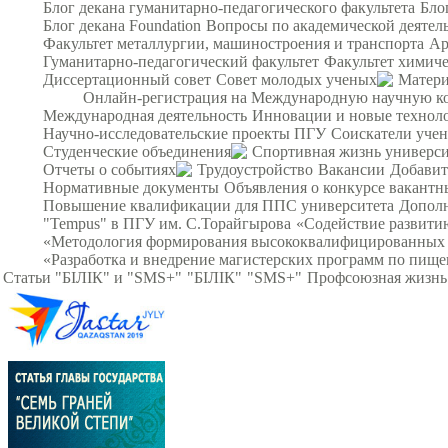
Блог декана гуманитарно-педагогического факультета
Бло
Блог декана Foundation
Вопросы по академической деятел
Факультет металлургии, машиностроения и транспорта
Ар
Гуманитарно-педагогический факультет
Факультет химиче
Диссертационный совет
Совет молодых ученых
Матери
Онлайн-регистрация на Международную научную кон
Международная деятельность
Инновации и новые технол
Научно-исследовательские проекты ПГУ
Соискатели уче
Студенческие объединения
Спортивная жизнь универси
Отчеты о событиях
Трудоустройство
Вакансии
Добавит
Нормативные документы
Объявления о конкурсе вакант
Повышение квалификации для ППС университета
Дополн
"Tempus" в ПГУ им. С.Торайгырова
«Содействие развитию
«Методология формирования высококвалифицированных ин
«Разработка и внедрение магистерских программ по пище
Статьи "БІЛІК" и "SMS+"
"БІЛІК"
"SMS+"
Профсоюзная жизнь