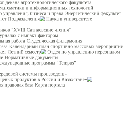
ог декана агротехнологического факультета
 математики и информационных технологий
о управления, бизнеса и права
Энергетический факультет
тет
Подразделения
Наука в университете
ков "XVIII Сатпаевские чтения"
урналах с импакт-фактором
ьная работа
Студенческая филармония
база
Календарный план спортивно-массовых мероприятий
кет
Летний семестр
Отдел по управлению персоналом
ие
Нормативные документы
еждународные программы "Tempus"
ередовой системы производств»
щевых продуктов в России и Казахстане»
я правовая база
Карта портала