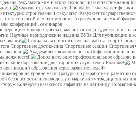
г декана факультета химических технологий и естествознания
Бл
ьности
Факультеты
Факультет "Foundation"
Факультет физики,
хитектурно-строительный факультет
Факультет государственног
ских технологий и естествознания
Агротехнологический факуль
алы конференций, семинаров
ференцию молодых ученых, магистрантов, студентов и школьни
огии
Научные периодические издания ВУЗа
Для публикации в ж
ных званий
Социальная и воспитательная работа, спорт
Социал
тета
Спортивные достижения
Спортивные секции
Спортивная 
ь вакансии
Академическая мобильность
Информационный па
ных должностей
Дополнительное профессиональное образован
ительное образование для сторонних слушателей
Erasmus+
М
 организаций образования через развитие людей»
женеров на уровне магистратуры по разработке и развитию п
вой безопасности, производству и маркетингу традиционных пи
Форум
Конвертер казахского алфавита на латиницу
Нормативна