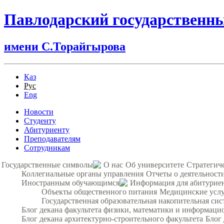
Павлодарский государственн
имени С.Торайгырова
Қаз
Рус
Eng
Новости
Студенту
Абитуриенту
Преподавателям
Сотрудникам
Государственные символы
О нас
Об университете
Стратегич
Коллегиальные органы управления
Отчеты о деятельност
Иностранным обучающимся
Информация для абитурие
Объекты общественного питания
Медицинские усл
Государственная образовательная накопительная сис
Блог декана факультета физики, математики и информац
Блог декана архитектурно-строительного факультета
Блог 