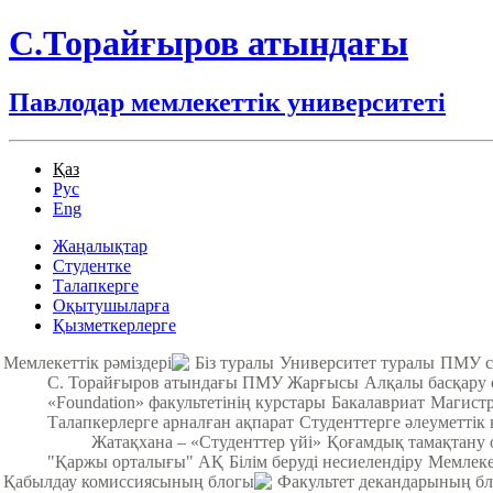
С.Торайғыров атындағы
Павлодар мемлекеттік университеті
Қаз
Рус
Eng
Жаңалықтар
Студентке
Талапкерге
Оқытушыларға
Қызметкерлерге
Мемлекеттік рәміздері
Біз туралы
Университет туралы
ПМУ с
С. Торайғыров атындағы ПМУ Жарғысы
Алқалы басқару
«Foundation» факультетінің курстары
Бакалавриат
Магистр
Талапкерлерге арналған ақпарат
Студенттерге әлеуметтік 
Жатақхана – «Студенттер үйі»
Қоғамдық тамақтану о
"Қаржы орталығы" АҚ
Білім беруді несиелендіру
Мемлекет
Қабылдау комиссиясының блогы
Факультет декандарының б