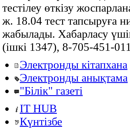
тестілеу өткізу жоспарлан
ж. 18.04 тест тапсыруға н
жабылады. Хабарласу үшін
(ішкі 1347), 8-705-451-01
Электронды кітапхана
Электронды анықтама
"Білік" газеті
IT HUB
Күнтізбе