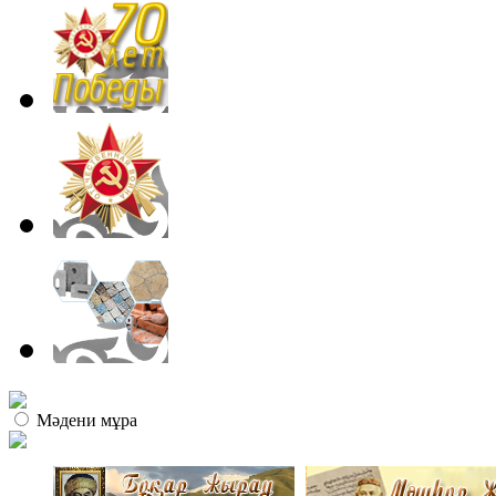
Мәдени мұра