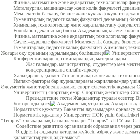
Физика, математика және ақпараттық технологиялар факу
Металлургия, машинажасау және көлік факультеті деканы
Мемлекеттік басқару, бизнес және құқық факультеті дека
Гуманитарлық-педагогикалық факультеті деканының бло
Химиялық технологиялар және жаратылыстану факультет
Foundation деканының блогы
Академиялық қызмет бойын
Физика, математика және ақпараттық технологиялар факул
Cәулет–құрылыс факультеті
Мемлекеттік басқару, бизнес 
Гуманитарлық-педагогикалық факультеті
Химиялық техно
Жоғары оқу орнының құрылымдық бөлімшелері
Университет
Конференциялардың, семинарлардың материалдары
Жас ғалымдар, магистранттар, студенттер мен мек
конференциясына онлайн-тіркелу
Халықаралық қызмет
Инновациялар және жаңа технологи
Импакт-факторы бар журналдардағы жарияланымдар үші
Әлеуметтік және тәрбиелік жұмыс, спорт
Әлеуметтік жұмысы
С
Университеттің спорттық өмірі
Спорттық жетістіктер
Спо
Президентские тесты
Жаңалықтар туралы есептер
В
Бос орынды қосу
Академиялық ұтқырлық
Ақпараттық 
Нормативтік құжаттар
Вакантты лауазымдарға орналасу к
Нормативтік құжаттар
Университет ПОҚ үшін біліктілікті
"Tempus" халықаралық бағдарламалары
"Tempus" в ПГУ им. С.
«Содействие развитию организаций образования через ра
"Өндірістің алдыңғы қатарлы жүйесін әзірлеу және дамыт
қалыптастырудың әдіснамасы"