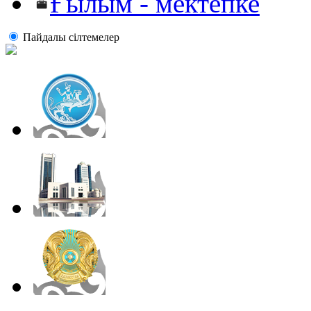
Ғылым - мектепке
Пайдалы сiлтемелер