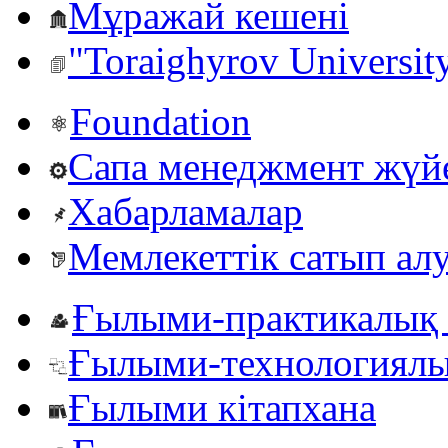
Мұражай кешені
"Toraighyrov Universit
Foundation
Сапа менеджмент жүй
Хабарламалар
Мемлекеттік сатып ал
Ғылыми-практикалық 
Ғылыми-технологиялы
Ғылыми кітапхана