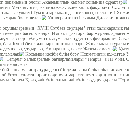
ion деканының блогы
Академиялық қызмет бойынша сұрақтар
ьтеті
Металлургия, машинажасау және көлік факультеті
Cәулет–
етика факультеті
Гуманитарлық-педагогикалық факультеті
Химия
лымдық бөлімшелері
Университеттегі ғылым
Диссертациялық
теп оқушыларының "XVIII Сәтбаев оқулары" атты халықаралық ғ
 кезеңдік басылымдары
Импакт-факторы бар журналдардағы 
 жұмыс, спорт
Әлеуметтік жұмысы
Студенттік филармония
Студ
қ база
Күнтізбелік жоспар спорт шаралары
Жаңалықтар туралы е
кадемиялық ұтқырлық
Ақпараттық пакет
Жазғы семестр
Қызм
арламалар
Қосымша кәсіби білім беру
Нормативтік құжаттар
У
"Tempus" халықаралық бағдарламалары
"Tempus" в ПГУ им. 
звитие людей»
у бойынша магистратура деңгейінде жоғары біліктілікті инжене
вой безопасности, производству и маркетингу традиционных пи
йымы
Форум
Қазақ әліпбиін латын әліпбиіне аудару құралы
Норм