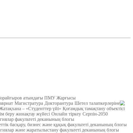
Торайғыров атындағы ПМУ Жарғысы
авриат
Магистратура
Докторантура
Шетел талапкерлеріне
Жатақхана – «Студенттер үйі»
Қоғамдық тамақтану объектісі
ім беру жинақтау жүйесі
Онлайн тіркеу
Серпін-2050
гиялар факультеті деканының блогы
ттік басқару, бизнес және құқық факультеті деканының блогы
гиялар және жаратылыстану факультеті деканының блогы