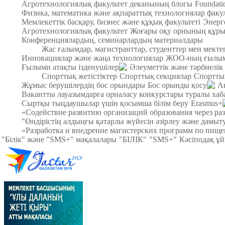
Агротехнологиялық факультет деканының блогы
Foundat
Физика, математика және ақпараттық технологиялар факул
Мемлекеттік басқару, бизнес және құқық факультеті
Энерг
Агротехнологиялық факультет
Жоғары оқу орнының құры
Конференциялардың, семинарлардың материалдары
Жас ғалымдар, магистранттар, студенттер мен мек
Инновациялар және жаңа технологиялар
ЖОО-ның ғылыми
Ғылыми атақты ізденушілер
Әлеуметтік және тәрбиелік
Спорттық жетістіктер
Спорттық секциялар
Спортты
Жұмыс берушілердің бос орындары
Бос орынды қосу
А
Вакантты лауазымдарға орналасу конкурстары туралы хаб
Сыртқы тыңдаушылар үшін қосымша білім беру
Erasmus+
«Содействие развитию организаций образования через ра
"Өндірістің алдыңғы қатарлы жүйесін әзірлеу және дамыт
«Разработка и внедрение магистерских программ по пище
"Білік" және "SMS+" мақалалары
"БІЛІК"
"SMS+"
Кәсіподақ ұ