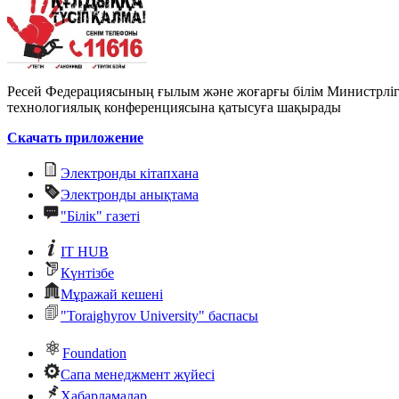
Ресей Федерациясының ғылым және жоғарғы білім Министрлі
технологиялық конференциясына қатысуға шақырады
Скачать приложение
Электронды кітапхана
Электронды анықтама
"Білік" газеті
IT HUB
Күнтізбе
Мұражай кешені
"Toraighyrov University" баспасы
Foundation
Сапа менеджмент жүйесі
Хабарламалар