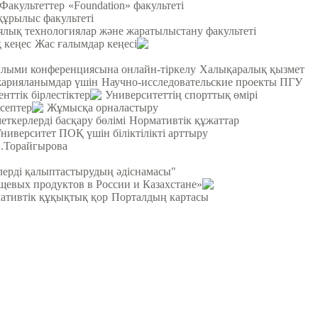
Факультеттер
«Foundation» факультеті
құрылыс факультеті
лық технологиялар және жаратылыстану факультеті
 кеңес
Жас ғалымдар кеңесі
ылыми конференциясына онлайн-тіркелу
Халықаралық қызмет
жарияланымдар үшін
Научно-исследовательские проекты ПГУ
енттік бірлестіктер
Университеттің спорттық өмірі
септер
Жұмысқа орналастыру
еткерлерді басқару бөлімі
Нормативтік құжаттар
ниверситет ПОҚ үшін біліктілікті арттыру
С.Торайгырова
рлерді қалыптастырудың әдіснамасы"
щевых продуктов в России и Казахстане»
ативтік құқықтық қор
Порталдың картасы