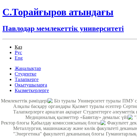
С.Торайғыров атындағы
Павлодар мемлекеттік университеті
Қаз
Рус
Eng
Жаңалықтар
Студентке
Талапкерге
Оқытушыларға
Қызметкерлерге
Мемлекеттік рәміздері
Біз туралы
Университет туралы
ПМУ с
Алқалы басқару органдары
Қызмет туралы есептер
Серти
Талапкерлерге арналған ақпарат
Студенттерге әлеуметтік 
Медициналық қызметтер
«Баянтау» демалыс үйі
"
Ректор блогы
Қабылдау комиссиясының блогы
Факультет де
Металлургия, машинажасау және көлік факультеті деканы
"Энергетика" факультеті деканының блогы
Гуманитарлық-