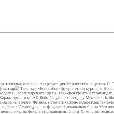
тратегиялық жоспары
Аккредитация
Мемлекеттік лицензия
С. 
фикаттар
Талапкер
«Foundation» факультетінің курстары
Бакал
қолдау
С. Торайғыров атындағы ПМУ-дың грантын тағайындау
Қаржы орталығы" АҚ
Білім беруді несиелендіру
Мемлекеттік біл
кандарының блогы
Физика, математика және ақпараттық техноло
ның блогы
Cәулетқұрылыс факультеті деканының блогы
Мемлеке
педагогикалық факультеті деканының блогы
Химиялық техноло