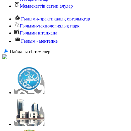
Мемлекеттік сатып алулар
Ғылыми-практикалық орталықтар
Ғылыми-технологиялық парк
Ғылыми кітапхана
Ғылым - мектепке
Пайдалы сiлтемелер