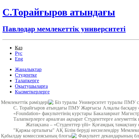
С.Торайғыров атындағы
Павлодар мемлекеттік университеті
Қаз
Рус
Eng
Жаңалықтар
Студентке
Талапкерге
Оқытушыларға
Қызметкерлерге
Мемлекеттік рәміздері
Біз туралы
Университет туралы
ПМУ с
С. Торайғыров атындағы ПМУ Жарғысы
Алқалы басқару
«Foundation» факультетінің курстары
Бакалавриат
Магистр
Талапкерлерге арналған ақпарат
Студенттерге әлеуметтік 
Жатақхана – «Студенттер үйі»
Қоғамдық тамақтану о
"Қаржы орталығы" АҚ
Білім беруді несиелендіру
Мемлекет
Қабылдау комиссиясының блогы
Факультет декандарының б