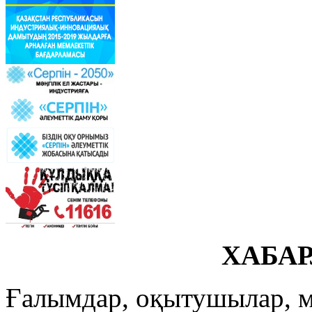
ХАБА
Ғалымдар, оқытушылар, м