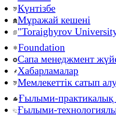
Күнтізбе
Мұражай кешені
"Toraighyrov Universit
Foundation
Сапа менеджмент жүй
Хабарламалар
Мемлекеттік сатып ал
Ғылыми-практикалық 
Ғылыми-технологиялы