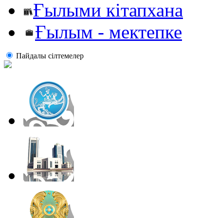
Ғылыми кітапхана
Ғылым - мектепке
Пайдалы сiлтемелер