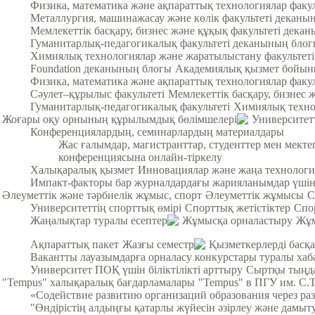
Физика, математика және ақпараттық технологиялар факу
Металлургия, машинажасау және көлік факультеті деканы
Мемлекеттік басқару, бизнес және құқық факультеті дека
Гуманитарлық-педагогикалық факультеті деканының бло
Химиялық технологиялар және жаратылыстану факультет
Foundation деканының блогы
Академиялық қызмет бойын
Физика, математика және ақпараттық технологиялар факул
Cәулет–құрылыс факультеті
Мемлекеттік басқару, бизнес 
Гуманитарлық-педагогикалық факультеті
Химиялық техно
Жоғары оқу орнының құрылымдық бөлімшелері
Университет
Конференциялардың, семинарлардың материалдары
Жас ғалымдар, магистранттар, студенттер мен мек
конференциясына онлайн-тіркелу
Халықаралық қызмет
Инновациялар және жаңа технологи
Импакт-факторы бар журналдардағы жарияланымдар үші
Әлеуметтік және тәрбиелік жұмыс, спорт
Әлеуметтік жұмысы
С
Университеттің спорттық өмірі
Спорттық жетістіктер
Спо
Жаңалықтар туралы есептер
Жұмысқа орналастыру
Жұм
Ақпараттық пакет
Жазғы семестр
Қызметкерлерді басқа
Вакантты лауазымдарға орналасу конкурстары туралы хаб
Университет ПОҚ үшін біліктілікті арттыру
Сыртқы тыңда
"Tempus" халықаралық бағдарламалары
"Tempus" в ПГУ им. С.
«Содействие развитию организаций образования через ра
"Өндірістің алдыңғы қатарлы жүйесін әзірлеу және дамыт