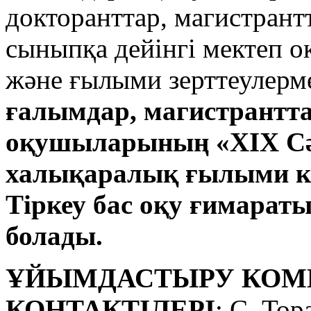
докторанттар, магистрантт
сыныпқа дейінгі мектеп о
және ғылыми зерттеулер
ғалымдар, магистрантта
оқушыларының «ХІХ Сә
халықаралық ғылыми 
Тіркеу бас оқу ғимарат
болады.
ҰЙЫМДАСТЫРУ КОМИ
КОНТАКТІЛЕРІ
: С. То