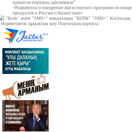
қалыптастырудың әдіснамасы"
«Разработка и внедрение магистерских программ по пищ
продуктов в России и Казахстане»
"Білік" және "SMS+" мақалалары
"БІЛІК"
"SMS+"
Кәсіподақ
Нормативтік құқықтық қор
Порталдың картасы