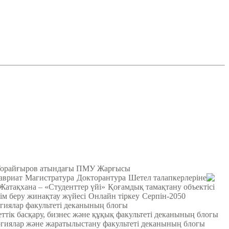
Торайғыров атындағы ПМУ Жарғысы
авриат
Магистратура
Докторантура
Шетел талапкерлеріне
Жатақхана – «Студенттер үйі»
Қоғамдық тамақтану объектісі
ім беру жинақтау жүйесі
Онлайн тіркеу
Серпін-2050
гиялар факультеті деканының блогы
ттік басқару, бизнес және құқық факультеті деканының блогы
гиялар және жаратылыстану факультеті деканының блогы