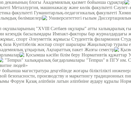
ion деканының блогы
Академиялық қызмет бойынша сұрақтар
ьтеті
Металлургия, машинажасау және көлік факультеті
Cәулет–
етика факультеті
Гуманитарлық-педагогикалық факультеті
Химия
лымдық бөлімшелері
Университеттегі ғылым
Диссертациялық
теп оқушыларының "XVIII Сәтбаев оқулары" атты халықаралық ғ
 кезеңдік басылымдары
Импакт-факторы бар журналдардағы 
 жұмыс, спорт
Әлеуметтік жұмысы
Студенттік филармония
Студ
қ база
Күнтізбелік жоспар спорт шаралары
Жаңалықтар туралы е
кадемиялық ұтқырлық
Ақпараттық пакет
Жазғы семестр
Қызм
арламалар
Қосымша кәсіби білім беру
Нормативтік құжаттар
У
"Tempus" халықаралық бағдарламалары
"Tempus" в ПГУ им. 
звитие людей»
у бойынша магистратура деңгейінде жоғары біліктілікті инжене
вой безопасности, производству и маркетингу традиционных пи
йымы
Форум
Қазақ әліпбиін латын әліпбиіне аудару құралы
Норм