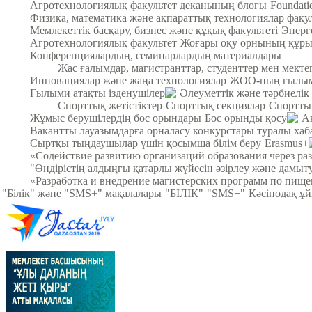
Агротехнологиялық факультет деканының блогы
Foundat
Физика, математика және ақпараттық технологиялар факул
Мемлекеттік басқару, бизнес және құқық факультеті
Энерг
Агротехнологиялық факультет
Жоғары оқу орнының құры
Конференциялардың, семинарлардың материалдары
Жас ғалымдар, магистранттар, студенттер мен мек
Инновациялар және жаңа технологиялар
ЖОО-ның ғылыми
Ғылыми атақты ізденушілер
Әлеуметтік және тәрбиелік
Спорттық жетістіктер
Спорттық секциялар
Спортты
Жұмыс берушілердің бос орындары
Бос орынды қосу
А
Вакантты лауазымдарға орналасу конкурстары туралы хаб
Сыртқы тыңдаушылар үшін қосымша білім беру
Erasmus+
«Содействие развитию организаций образования через ра
"Өндірістің алдыңғы қатарлы жүйесін әзірлеу және дамыт
«Разработка и внедрение магистерских программ по пище
"Білік" және "SMS+" мақалалары
"БІЛІК"
"SMS+"
Кәсіподақ ұ