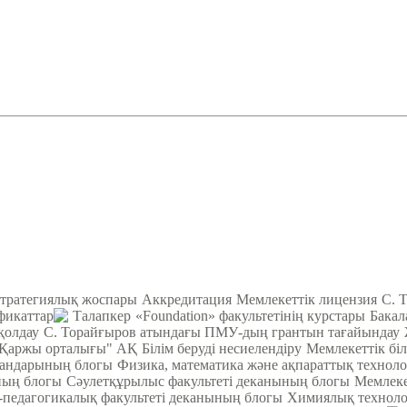
тратегиялық жоспары
Аккредитация
Мемлекеттік лицензия
С. 
фикаттар
Талапкер
«Foundation» факультетінің курстары
Бакал
қолдау
С. Торайғыров атындағы ПМУ-дың грантын тағайындау
Қаржы орталығы" АҚ
Білім беруді несиелендіру
Мемлекеттік біл
кандарының блогы
Физика, математика және ақпараттық техноло
ның блогы
Cәулетқұрылыс факультеті деканының блогы
Мемлеке
педагогикалық факультеті деканының блогы
Химиялық техноло