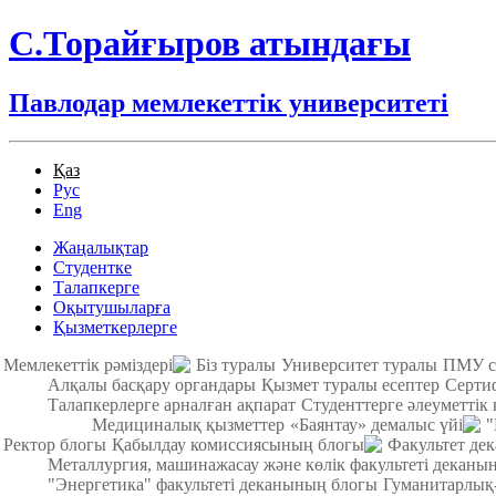
С.Торайғыров атындағы
Павлодар мемлекеттік университеті
Қаз
Рус
Eng
Жаңалықтар
Студентке
Талапкерге
Оқытушыларға
Қызметкерлерге
Мемлекеттік рәміздері
Біз туралы
Университет туралы
ПМУ с
Алқалы басқару органдары
Қызмет туралы есептер
Серти
Талапкерлерге арналған ақпарат
Студенттерге әлеуметтік 
Медициналық қызметтер
«Баянтау» демалыс үйі
"
Ректор блогы
Қабылдау комиссиясының блогы
Факультет де
Металлургия, машинажасау және көлік факультеті деканы
"Энергетика" факультеті деканының блогы
Гуманитарлық-