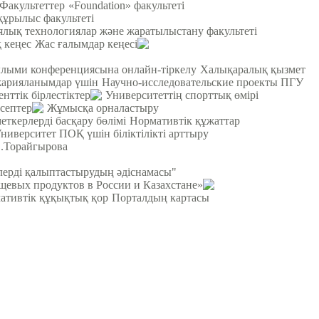
Факультеттер
«Foundation» факультеті
құрылыс факультеті
лық технологиялар және жаратылыстану факультеті
 кеңес
Жас ғалымдар кеңесі
ылыми конференциясына онлайн-тіркелу
Халықаралық қызмет
жарияланымдар үшін
Научно-исследовательские проекты ПГУ
енттік бірлестіктер
Университеттің спорттық өмірі
септер
Жұмысқа орналастыру
еткерлерді басқару бөлімі
Нормативтік құжаттар
ниверситет ПОҚ үшін біліктілікті арттыру
С.Торайгырова
рлерді қалыптастырудың әдіснамасы"
щевых продуктов в России и Казахстане»
ативтік құқықтық қор
Порталдың картасы