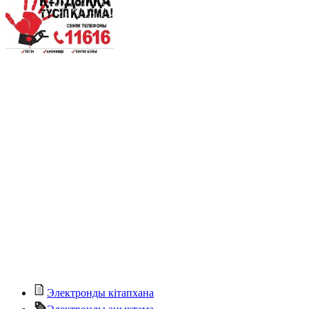
Электронды кітапхана