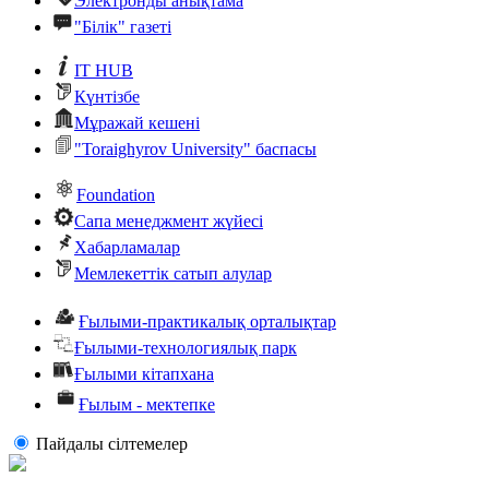
Электронды анықтама
"Білік" газеті
IT HUB
Күнтізбе
Мұражай кешені
"Toraighyrov University" баспасы
Foundation
Сапа менеджмент жүйесі
Хабарламалар
Мемлекеттік сатып алулар
Ғылыми-практикалық орталықтар
Ғылыми-технологиялық парк
Ғылыми кітапхана
Ғылым - мектепке
Пайдалы сiлтемелер