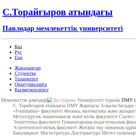
С.Торайғыров атындағы
Павлодар мемлекеттік университеті
Қаз
Рус
Eng
Жаңалықтар
Студентке
Талапкерге
Оқытушыларға
Қызметкерлерге
Мемлекеттік рәміздері
Біз туралы
Университет туралы
ПМУ с
С. Торайғыров атындағы ПМУ Жарғысы
Алқалы басқару
«Foundation» факультеті
Физика, математика және ақпарат
Металлургия, машинажасау және көлік факультеті
Cәулет–
Энергетика факультеті
Гуманитарлық-педагогикалық факу
Агротехнологиялық факультет
Жоғары оқу орнының құры
Бакалавриат
Магистратура
Докторантура
Шетел талапкер