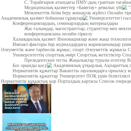
С. Торайғыров атындағы ПМУ-дың грантын тағайы
Медициналық қызметтер
«Баянтау» демалыс үйі
"
Мемлекеттік білім беру жинақтау жүйесі
Онлайн тір
Академиялық қызмет бойынша сұрақтар
Университеттегі ғы
Конференциялардың, семинарлардың материалдары
Жас ғалымдар, магистранттар, студенттер мен мек
конференциясына онлайн-тіркелу
Халықаралық қызмет
Инновациялар және жаңа технологи
Импакт-факторы бар журналдардағы жарияланымдар үші
Әлеуметтік және тәрбиелік жұмыс, спорт
Әлеуметтік жұмысы
С
Университеттің спорттық өмірі
Спорттық жетістіктер
Спо
Президентские тесты
Жаңалықтар туралы есептер
В
Бос орынды қосу
Академиялық ұтқырлық
Ақпараттық 
Нормативтік құжаттар
Вакантты лауазымдарға орналасу к
Нормативтік құжаттар
Университет ПОҚ үшін біліктілікті
Нормативтік құқықтық қор
Порталдың картасы
Список очередн