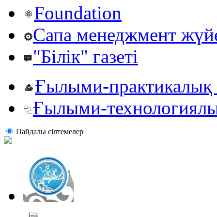
Foundation
Сапа менеджмент жүй
"Білік" газеті
Ғылыми-практикалық 
Ғылыми-технологиялы
Пайдалы сiлтемелер