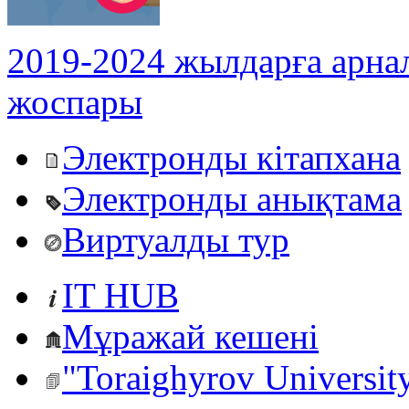
2019-2024 жылдарға арна
жоспары
Электронды кітапхана
Электронды анықтама
Виртуалды тур
IT HUB
Мұражай кешені
"Toraighyrov Universit