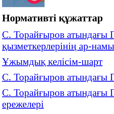
Нормативті құжаттар
С. Торайғыров атындағы
қызметкерлерінің ар-намы
Ұжымдық келісім-шарт
С. Торайғыров атындағы 
С. Торайғыров атындағы 
ережелері