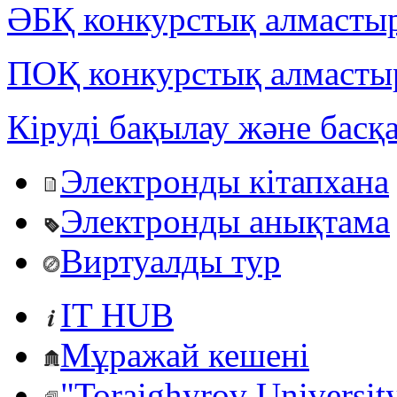
ӘБҚ конкурстық алмастыр
ПОҚ конкурстық алмастыр
Кіруді бақылау және басқ
Электронды кітапхана
Электронды анықтама
Виртуалды тур
IT HUB
Мұражай кешені
"Toraighyrov Universit