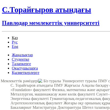
С.Торайғыров атындағы
Павлодар мемлекеттік университеті
Қаз
Рус
Eng
Жаңалықтар
Студентке
Талапкерге
Оқытушыларға
Қызметкерлерге
Мемлекеттік рәміздері
Біз туралы
Университет туралы
ПМУ с
С. Торайғыров атындағы ПМУ Жарғысы
Алқалы басқару
«Foundation» факультеті
Физика, математика және ақпарат
Металлургия, машинажасау және көлік факультеті
Cәулет–
Энергетика факультеті
Гуманитарлық-педагогикалық факу
Агротехнологиялық факультет
Жоғары оқу орнының құры
Бакалавриат
Магистратура
Докторантура
Шетел талапкер