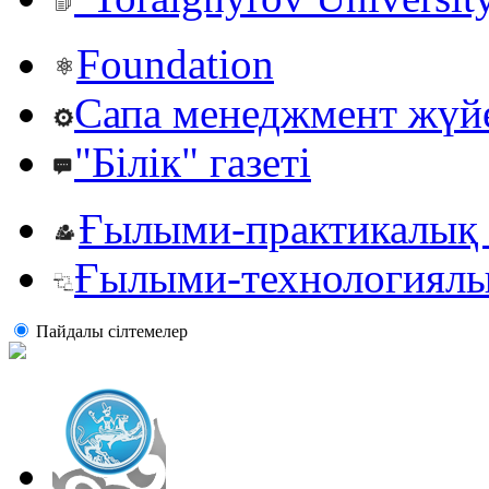
Foundation
Сапа менеджмент жүй
"Білік" газеті
Ғылыми-практикалық 
Ғылыми-технологиялы
Пайдалы сiлтемелер