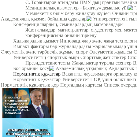
С. Торайғыров атындағы ПМУ-дың грантын тағайы
Медициналық қызметтер
«Баянтау» демалыс үйі
"
Мемлекеттік білім беру жинақтау жүйесі
Онлайн тір
Академиялық қызмет бойынша сұрақтар
Университеттегі ғы
Конференциялардың, семинарлардың материалдары
Жас ғалымдар, магистранттар, студенттер мен мек
конференциясына онлайн-тіркелу
Халықаралық қызмет
Инновациялар және жаңа технологи
Импакт-факторы бар журналдардағы жарияланымдар үші
Әлеуметтік және тәрбиелік жұмыс, спорт
Әлеуметтік жұмысы
С
Университеттің спорттық өмірі
Спорттық жетістіктер
Спо
Президентские тесты
Жаңалықтар туралы есептер
В
Бос орынды қосу
Академиялық ұтқырлық
Ақпараттық 
Нормативтік құжаттар
Вакантты лауазымдарға орналасу к
Нормативтік құжаттар
Университет ПОҚ үшін біліктілікті
Нормативтік құқықтық қор
Порталдың картасы
Список очередн