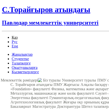
С.Торайғыров атындағы
Павлодар мемлекеттік университеті
Қаз
Рус
Eng
Жаңалықтар
Студентке
Талапкерге
Оқытушыларға
Қызметкерлерге
Мемлекеттік рәміздері
Біз туралы
Университет туралы
ПМУ с
С. Торайғыров атындағы ПМУ Жарғысы
Алқалы басқару
«Foundation» факультеті
Физика, математика және ақпарат
Металлургия, машинажасау және көлік факультеті
Cәулет–
Энергетика факультеті
Гуманитарлық-педагогикалық факу
Агротехнологиялық факультет
Жоғары оқу орнының құры
Бакалавриат
Магистратура
Докторантура
Шетел талапкер