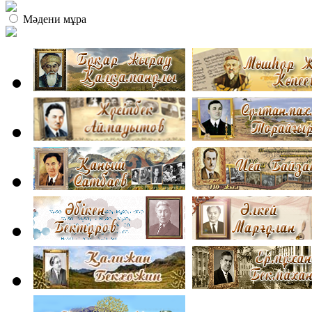
Мәдени мұра