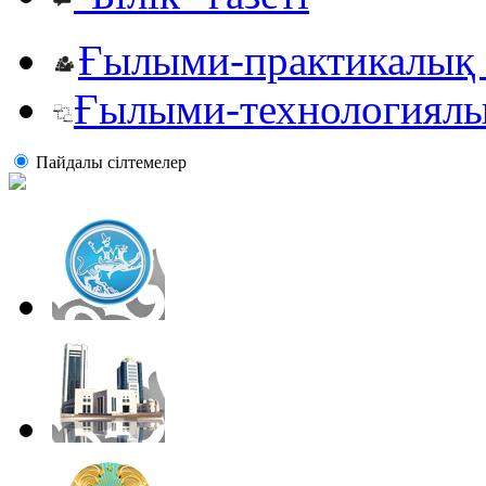
Ғылыми-практикалық 
Ғылыми-технологиялы
Пайдалы сiлтемелер