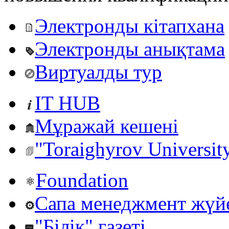
Электронды кітапхана
Электронды анықтама
Виртуалды тур
IT HUB
Мұражай кешені
"Toraighyrov Universit
Foundation
Сапа менеджмент жүй
"Білік" газеті