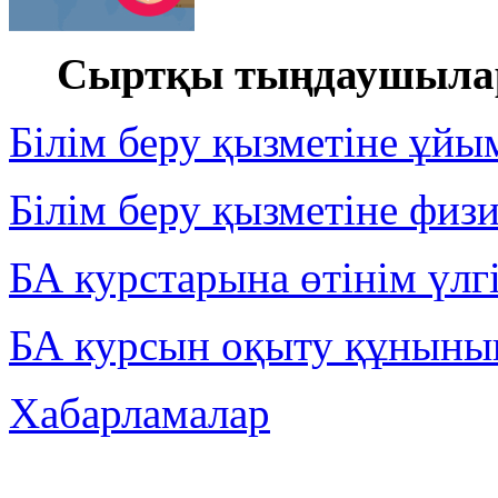
Сыртқы тыңдаушылар
Білім беру қызметіне ұйы
Білім беру қызметіне физ
БА курстарына өтінім үлгі
БА курсын оқыту құнының
Хабарламалар