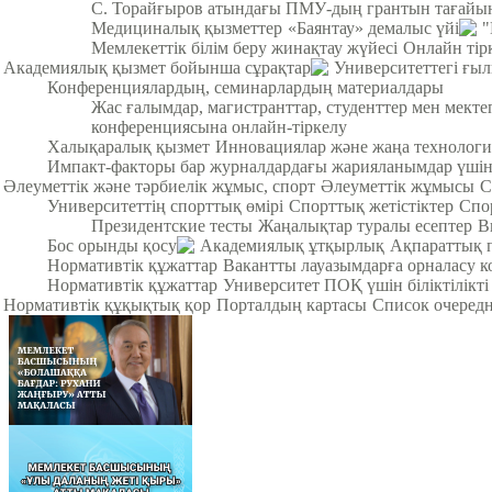
С. Торайғыров атындағы ПМУ-дың грантын тағайы
Медициналық қызметтер
«Баянтау» демалыс үйі
"
Мемлекеттік білім беру жинақтау жүйесі
Онлайн тір
Академиялық қызмет бойынша сұрақтар
Университеттегі ғы
Конференциялардың, семинарлардың материалдары
Жас ғалымдар, магистранттар, студенттер мен мек
конференциясына онлайн-тіркелу
Халықаралық қызмет
Инновациялар және жаңа технологи
Импакт-факторы бар журналдардағы жарияланымдар үші
Әлеуметтік және тәрбиелік жұмыс, спорт
Әлеуметтік жұмысы
С
Университеттің спорттық өмірі
Спорттық жетістіктер
Спо
Президентские тесты
Жаңалықтар туралы есептер
В
Бос орынды қосу
Академиялық ұтқырлық
Ақпараттық 
Нормативтік құжаттар
Вакантты лауазымдарға орналасу к
Нормативтік құжаттар
Университет ПОҚ үшін біліктілікті
Нормативтік құқықтық қор
Порталдың картасы
Список очередн