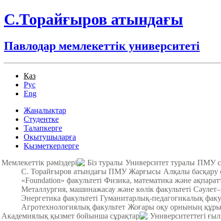
С.Торайғыров атындағы
Павлодар мемлекеттік университеті
Қаз
Рус
Eng
Жаңалықтар
Студентке
Талапкерге
Оқытушыларға
Қызметкерлерге
Мемлекеттік рәміздері
Біз туралы
Университет туралы
ПМУ с
С. Торайғыров атындағы ПМУ Жарғысы
Алқалы басқару
«Foundation» факультеті
Физика, математика және ақпарат
Металлургия, машинажасау және көлік факультеті
Cәулет–
Энергетика факультеті
Гуманитарлық-педагогикалық факу
Агротехнологиялық факультет
Жоғары оқу орнының құры
Академиялық қызмет бойынша сұрақтар
Университеттегі ғы