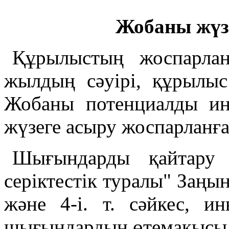
Жобаны жүзе
Құрылыстың жоспарлан
жылдың сәуірі, құрылы
Жобаны потенциалды ин
жүзеге асыру жоспарланға
Шығындарды қайтару к
серіктестік туралы" Заң
және 4-і. т. сәйкес, и
шығындардың өтемақысы