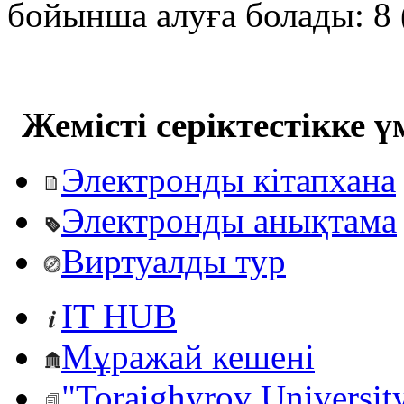
бойынша алуға болады: 8 
Жемісті серіктестікке ү
Электронды кітапхана
Электронды анықтама
Виртуалды тур
IT HUB
Мұражай кешені
"Toraighyrov Universit