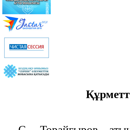
Құрметт
С. Торайғыров атынд