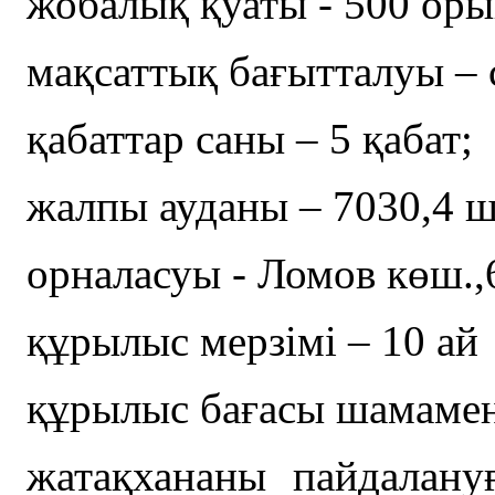
жобалық қуаты - 500 оры
мақсаттық бағытталуы – 
қабаттар саны – 5 қабат;
жалпы ауданы – 7030,4 ш
орналасуы - Ломов көш.,
құрылыс мерзімі – 10 ай
құрылыс бағасы шамамен
жатақхананы пайдалану