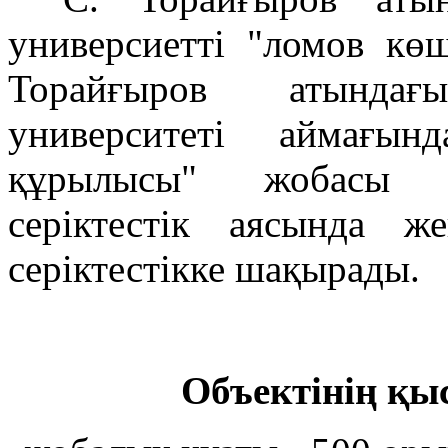
универсиетті "ломов к
Торайғыров атындағ
университеті аймағы
құрылысы" жобасы б
серіктестік аясында же
серіктестікке шақырады.
Объектінің қы