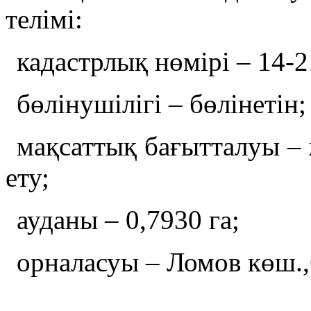
телімі:
кадастрлық нөмірі – 14-
бөлінушілігі – бөлінетін;
мақсаттық бағытталуы –
ету;
ауданы – 0,7930 га;
орналасуы – Ломов көш.,