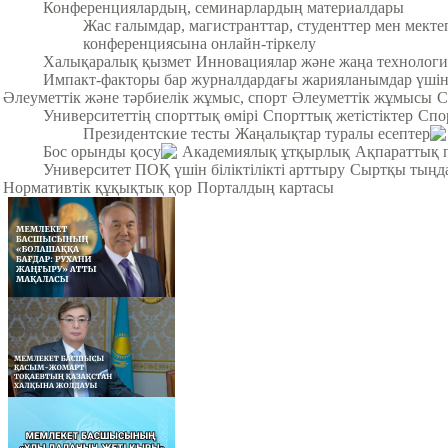
Конференциялардың, семинарлардың материалдары
Жас ғалымдар, магистранттар, студенттер мен мек
конференциясына онлайн-тіркелу
Халықаралық қызмет
Инновациялар және жаңа технологи
Импакт-факторы бар журналдардағы жарияланымдар үші
Әлеуметтік және тәрбиелік жұмыс, спорт
Әлеуметтік жұмысы
С
Университеттің спорттық өмірі
Спорттық жетістіктер
Спо
Президентские тесты
Жаңалықтар туралы есептер
Бос орынды қосу
Академиялық ұтқырлық
Ақпараттық 
Университет ПОҚ үшін біліктілікті арттыру
Сыртқы тыңда
Нормативтік құқықтық қор
Порталдың картасы