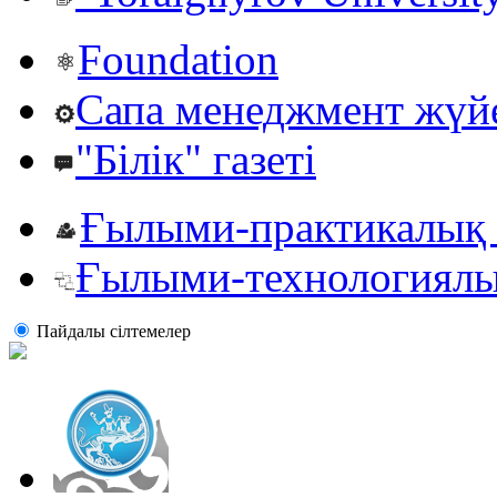
Foundation
Сапа менеджмент жүй
"Білік" газеті
Ғылыми-практикалық 
Ғылыми-технологиялы
Пайдалы сiлтемелер