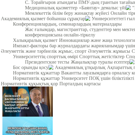
С. Торайғыров атындағы ПМУ-дың грантын тағайы
Медициналық қызметтер
«Баянтау» демалыс үйі
"
Мемлекеттік білім беру жинақтау жүйесі
Онлайн тір
Академиялық қызмет бойынша сұрақтар
Университеттегі ғы
Конференциялардың, семинарлардың материалдары
Жас ғалымдар, магистранттар, студенттер мен мек
конференциясына онлайн-тіркелу
Халықаралық қызмет
Инновациялар және жаңа технологи
Импакт-факторы бар журналдардағы жарияланымдар үші
Әлеуметтік және тәрбиелік жұмыс, спорт
Әлеуметтік жұмысы
С
Университеттің спорттық өмірі
Спорттық жетістіктер
Спо
Президентские тесты
Жаңалықтар туралы есептер
Бос орынды қосу
Академиялық ұтқырлық
Ақпараттық 
Нормативтік құжаттар
Вакантты лауазымдарға орналасу к
Нормативтік құжаттар
Университет ПОҚ үшін біліктілікті
Нормативтік құқықтық қор
Порталдың картасы