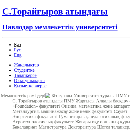
С.Торайғыров атындағы
Павлодар мемлекеттік университеті
Қаз
Рус
Eng
Жаңалықтар
Студентке
Талапкерге
Оқытушыларға
Қызметкерлерге
Мемлекеттік рәміздері
Біз туралы
Университет туралы
ПМУ с
С. Торайғыров атындағы ПМУ Жарғысы
Алқалы басқару
«Foundation» факультеті
Физика, математика және ақпарат
Металлургия, машинажасау және көлік факультеті
Cәулет–
Энергетика факультеті
Гуманитарлық-педагогикалық факу
Агротехнологиялық факультет
Жоғары оқу орнының құры
Бакалавриат
Магистратура
Докторантура
Шетел талапкер