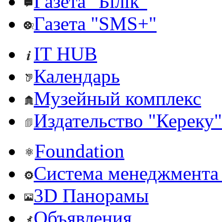
Газета "Білік"
Газета "SMS+"
IT HUB
Календарь
Музейный комплекс
Издательство "Кереку"
Foundation
Система менеджмента 
3D Панорамы
Объявления