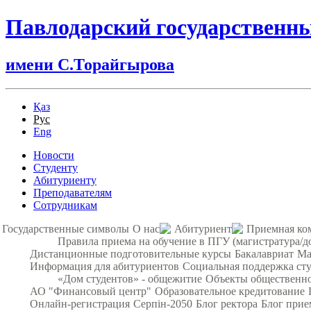
Павлодарский государственн
имени С.Торайгырова
Қаз
Рус
Eng
Новости
Студенту
Абитуриенту
Преподавателям
Сотрудникам
Государственные символы
О нас
Абитуриент
Приемная ко
Правила приема на обучение в ПГУ (магистратура/д
Дистанционные подготовительные курсы
Бакалавриат
Ма
Информация для абитуриентов
Социальная поддержка ст
«Дом студентов» - общежитие
Объекты общественно
АО "Финансовый центр"
Образовательное кредитование
Онлайн-регистрация
Серпін-2050
Блог ректора
Блог прие