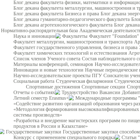
Блог декана факультета физики, математики и информац
Блог декана факультета металлургии, машиностроения и т
Блог декана факультета Бизнеса и права
Блог декана энерг
Блог декана гуманитарно-педагогического факультета
Бло
Блог декана агротехнологического факультета
Блог декана
Нормативно-распорядительная база
Академическая деятельност
Наука и инновации
Факультеты
Факультет "Foundation"
Факультет металлургии, машиностроения и транспорта
Ар
Факультет государственного управления, бизнеса и права
Факультет химических технологий и естествознания
Агро
Список членов Ученого совета
Состав наблюдательного с
Материалы конференций, семинаров
Научно-исследовател
Инновации и новые технологии
Научные периодические 
Научно-исследовательские проекты ПГУ
Соискатели уче
Социальная работа
Студенческая филармония
Студенческ
Спортивные достижения
Спортивные секции
Спорт
Отчеты о событиях
Трудоустройство
Вакансии
Добавит
Летний семестр
Erasmus+
Международные программы 
«Содействие развитию организаций образования через ра
«Методология формирования высококвалифицированных и
системы производств»
«Разработка и внедрение магистерских программ по пищ
продуктов в России и Казахстане»
Государственные закупки
Государственные закупки способом
Конкурс с применением специального порядка
Статьи 