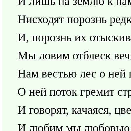
И лишь на землю к нам
Нисходят порознь редк
И, порознь их отыскив
Мы ловим отблеск веч
Нам вестью лес о ней
О ней поток гремит с
И говорят, качаяся, цв
И любим мы любовью 