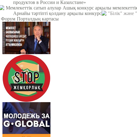
продуктов в России и Казахстане»
Мемлекеттік сатып алулар
Ашық конкурс арқылы мемлекеттік
Арнайы тәртіпті қолдану арқылы конкурс
"Білік" және
Форум
Порталдың картасы