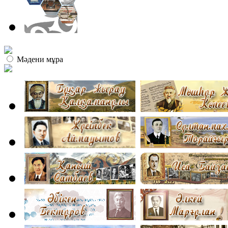
Мәдени мұра