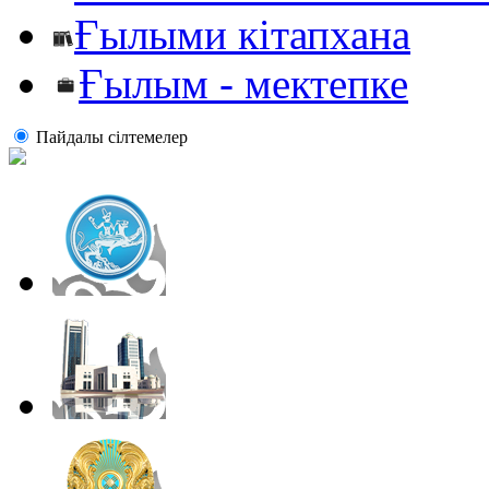
Ғылыми кітапхана
Ғылым - мектепке
Пайдалы сiлтемелер