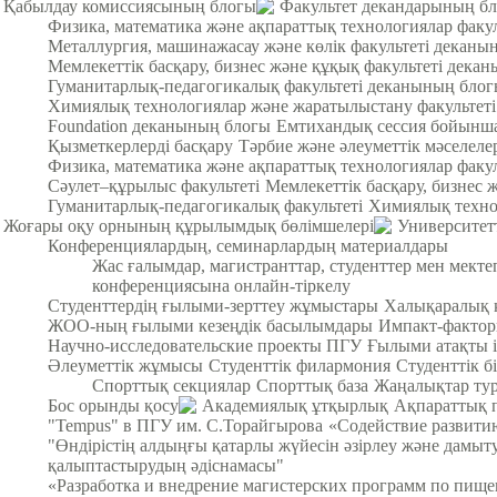
Қабылдау комиссиясының блогы
Факультет декандарының б
Физика, математика және ақпараттық технологиялар факу
Металлургия, машинажасау және көлік факультеті деканы
Мемлекеттік басқару, бизнес және құқық факультеті дека
Гуманитарлық-педагогикалық факультеті деканының бло
Химиялық технологиялар және жаратылыстану факультет
Foundation деканының блогы
Емтихандық сессия бойынша
Қызметкерлерді басқару
Тәрбие және әлеуметтік мәселеле
Физика, математика және ақпараттық технологиялар факул
Cәулет–құрылыс факультеті
Мемлекеттік басқару, бизнес 
Гуманитарлық-педагогикалық факультеті
Химиялық техно
Жоғары оқу орнының құрылымдық бөлімшелері
Университет
Конференциялардың, семинарлардың материалдары
Жас ғалымдар, магистранттар, студенттер мен мек
конференциясына онлайн-тіркелу
Студенттердің ғылыми-зерттеу жұмыстары
Халықаралық 
ЖОО-ның ғылыми кезеңдік басылымдары
Импакт-фактор
Научно-исследовательские проекты ПГУ
Ғылыми атақты і
Әлеуметтік жұмысы
Студенттік филармония
Студенттік б
Спорттық секциялар
Спорттық база
Жаңалықтар тур
Бос орынды қосу
Академиялық ұтқырлық
Ақпараттық 
"Tempus" в ПГУ им. С.Торайгырова
«Содействие развитию
"Өндірістің алдыңғы қатарлы жүйесін әзірлеу және дамыт
қалыптастырудың әдіснамасы"
«Разработка и внедрение магистерских программ по пищ