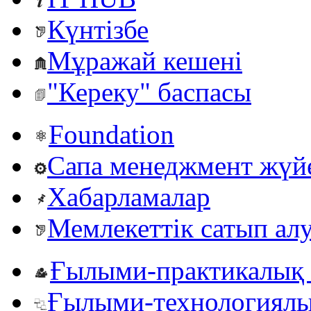
Күнтізбе
Мұражай кешені
"Кереку" баспасы
Foundation
Сапа менеджмент жүй
Хабарламалар
Мемлекеттік сатып ал
Ғылыми-практикалық 
Ғылыми-технологиялы