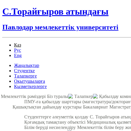
С.Торайғыров атындағы
Павлодар мемлекеттік университеті
Қаз
Рус
Eng
Жаңалықтар
Студентке
Талапкерге
Оқытушыларға
Қызметкерлерге
Мемлекеттік рәміздері
Біз туралы
Талапкер
Қабылдау коми
ПМУ-ға қабылдау шарттары (магистратура/докторан
Қашықтықтан дайындау курстары
Бакалавриат
Магистрат
Студенттерге әлеуметтік қолдау
С. Торайғыров аты
Қоғамдық тамақтану объектісі
Медициналық қызмет
Білім беруді несиелендіру
Мемлекеттік білім беру жи