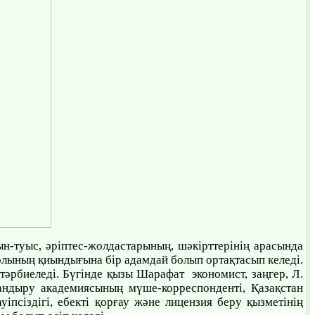
ын-туыс, әріптес-жолдастарының, шәкірттерінің арасында
лының қиындығына бір адамдай болып ортақтасып келеді.
тәрбиеледі. Бүгінде қызы Шарафат экономист, заңгер, Л.
тандыру академиясының мүше-корреспонденті, Қазақстан
псіздігі, ебекті қорғау және лицензия беру қызметінің