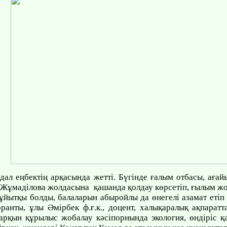
ал еңбектің арқасында жетті. Бүгінде ғалым отбасы, ағай
 Жұмаділова жолдасына қашанда қолдау көрсетіп, ғылым жо
ұйытқы болды, балаларын абыройлы да өнегелі азамат етіп 
ранты, ұлы Әмірбек ф.ғ.к., доцент, халықаралық ақпарат
қын құрылыс жобалау кәсіпорнында экология, өндіріс қауі