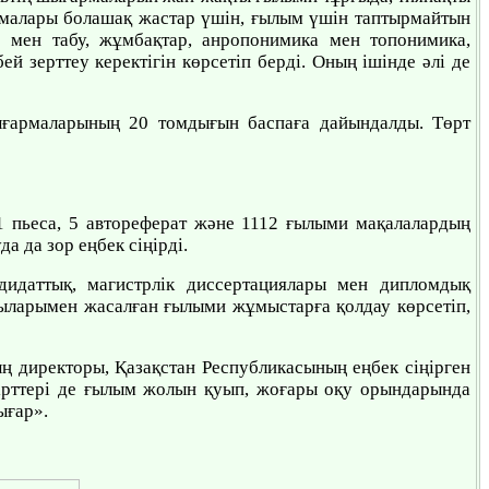
рмалары болашақ жастар үшін, ғылым үшін таптырмайтын
ер мен табу, жұмбақтар, анропонимика мен топонимика,
ей зерттеу керектігін көрсетіп берді. Оның ішінде әлі де
армаларының 20 томдығын баспаға дайындалды. Төрт
1 пьеса, 5 автореферат және 1112 ғылыми мақалалардың
а да зор еңбек сіңірді.
ндидаттық, магистрлік диссертациялары мен дипломдық
ыларымен жасалған ғылыми жұмыстарға қолдау көрсетіп,
 директоры, Қазақстан Республикасының еңбек сіңірген
кірттері де ғылым жолын қуып, жоғары оқу орындарында
ығар».