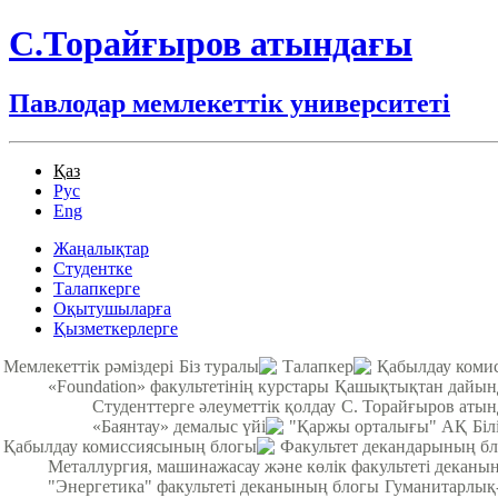
С.Торайғыров атындағы
Павлодар мемлекеттік университеті
Қаз
Рус
Eng
Жаңалықтар
Студентке
Талапкерге
Оқытушыларға
Қызметкерлерге
Мемлекеттік рәміздері
Біз туралы
Талапкер
Қабылдау коми
«Foundation» факультетінің курстары
Қашықтықтан дайынд
Студенттерге әлеуметтік қолдау
С. Торайғыров аты
«Баянтау» демалыс үйі
"Қаржы орталығы" АҚ
Біл
Қабылдау комиссиясының блогы
Факультет декандарының б
Металлургия, машинажасау және көлік факультеті деканы
"Энергетика" факультеті деканының блогы
Гуманитарлық-