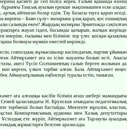
 жерінің қасиеті де сеп болса керек. Ғалым қашанда өзінің
ы бұрынғы Таңсық ауылын ерекше мақтанышпен еске алады:
 артық айтпаған болар едім. Тау баласы тауға қарап өседі.
ы көрпеш – Баян сұлу» мазарына ұзақ қарап, қос ғашықтың
 жылы салынды екен? Жырдың мазмұны Эрмитажда сақталған
рақтарға жауап іздеп, басымды қатырып, жатқан жерімде
ен өнеріне, ғылымы мен біліміне зор үлес қосқан қазақтың
асқаша болмауы мүмкін еместей көрінеді.
еңесін, совхоздың жұмысшылар кәсіподағын, партия ұйымын
алған Айтмұхамет аға өз ісіне жауапты болып өсті. Анасы
стазы, әкесі Түсіп Солтанаевтың салып берген жолынан да
 көп көрген, үлкен тәрбие алған. Бала Айтмұхамет кеңес
бек Аймауытұлының еңбектері туралы естіп, таныған.
ұхамет аға алғашқы кәсіби білімін ағаш шебері мамандығы
 Семей қаласындағы Н. Крупская атындағы педагогикалық
пте тәрбиеші болып бастайды. Мектепте мұғалім, кластан,
зақстан Компартиясының аудкомы мен Халық депутаттары
 Ұстаздық ете жүріп, Айтмұмахмет аға Тарлаулы ауылдық
қоғамдық жұмыстарға белсене араласады.