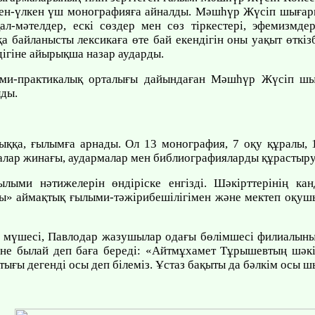
лкен-үлкен үш монографияға айналды. Мәшһүр Жүсіп шыға
ал-мәтелдер, ескі сөздер мен сөз тіркестері, эфемизмд
а байланысты лексикаға өте бай екендігін оны уақыт өткізб
дігіне айырықша назар аударды.
и-практикалық орталығы дайындаған Мәшһүр Жүсіп шығ
лды.
ққа, ғылымға арнады. Ол 13 монография, 7 оқу құралы, 
малар жинағы, аудармалар мен библиографияларды құрастыруд
ыми нәтижелерін өндіріске енгізді. Шәкірттерінің ка
ны» аймақтық ғылыми-тәжірибешілігімен және мектеп оқуш
мүшесі, Павлодар жазушылар одағы бөлімшесі филиалының
егіне былай деп баға береді: «Айтмұхамет Тұрышевтың шә
ығы дегенді осы деп білеміз. Ұстаз бақыты да бәлкім осы ш