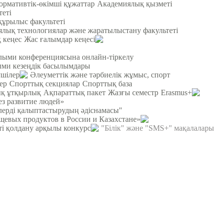
ормативтік-өкімші құжаттар
Академиялық қызметі
теті
құрылыс факультеті
лық технологиялар және жаратылыстану факультеті
 кеңес
Жас ғалымдар кеңесі
ылыми конференциясына онлайн-тіркелу
и кезеңдік басылымдары
ушілер
Әлеуметтік және тәрбиелік жұмыс, спорт
ер
Спорттық секциялар
Спорттық база
қ ұтқырлық
Ақпараттық пакет
Жазғы семестр
Erasmus+
ез развитие людей»
рлерді қалыптастырудың әдіснамасы"
щевых продуктов в России и Казахстане»
ті қолдану арқылы конкурс
"Білік" және "SMS+" мақалалары