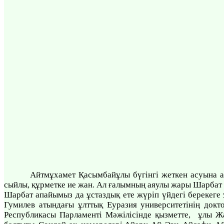
Айтмұхамет Қасымбайұлы бүгінгі жеткен асуына ад
сыйлы, құрметке ие жан. Ал ғалымның аяулы жары Шарбат
Шарбат апайымыз да ұстаздық ете жүріп үйдегі берекеге 
Гумилев атындағы ұлттық Еуразия университетінің докто
Республикасы Парламенті Мәжілісінде қызметте, ұлы Жар