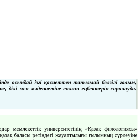
нде осындай ізгі қасиеттен танылмай белгілі ғалым,
 ділі мен мәдениетіне салған еңбектерін саралауда.
дар мемлекеттік университетінің «Қазақ филологиясы»
азақ баласы ретіндегі жауаптылығы ғылымның сүрлеуіне