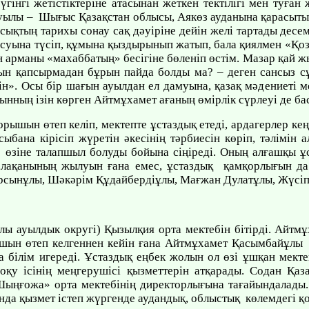
үгінгі жетістіктеріне атасынан жеткен тектілігі мен туған
ауылы – Шығыс Қазақстан облысы, Аякөз ауданына қарасыт
сықтың тарихы сонау сақ дәуіріне дейін желі тартады десем,
 суына түсіп, құмына қыздырынып жатып, бала қиялмен «Қоз
н арманы «махаббатың» бесігіне бөленіп өстім. Мазар қай
ын қапсырмадан бұрын пайда болды ма? – деген сансыз сұ
ін». Осы бір шағын ауылдан ел дамуына, қазақ мәдениеті м
ынның ізін көрген Айтмұхамет ағаның өмірлік сүрлеуі де б
рышын өтеп келіп, мектепте ұстаздық етеді, ардагерлер к
ыбана кірісіп жүретін әкесінің тәрбиесін көріп, тәлімін 
л өзіне талапшыл болуды бойына сіңіреді. Оның алғашқы ұ
к алақанының жылуын ғана емес, ұстаздық қамқорлығын да
ұрсынұлы, Шәкәрім Құдайбердіұлы, Мағжан Дулатұлы, Жүсіп
лы ауылдык округі) Қызылқия орта мектебін бітірді. Айтм
рышын өтеп келгеннен кейін ғана Айтмұхамет Қасымбайұлы
 білім игереді. Ұстаздық еңбек жолын ол өзі ұшқан мекте
қу ісінің меңгерушісі қызметтерін атқарады. Содан Қа
ыңғожа» орта мектебінің директорлығына тағайындалады.
ында қызмет істеп жүргенде аудандық, облыстық көлемдегі 