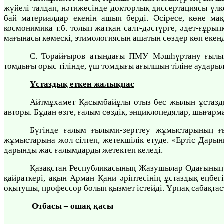
жүйелі талдап, нәтижесінде докторлық диссертациясы ү
бай материалдар екенін ашып берді. Әсіресе, көне мақ
космонимика т.б. толып жатқан салт-дәстүрге, әдет-ғұрыпқ
мағынасы көмескі, этимологиясын ашатын сөздер көп екен
С. Торайғыров атындағы ПМУ Мәшһүртану ғылым
томдығы орыс тілінде, үш томдығы ағылшын тіліне аудары
Ұстаздық еткен жалықпас
Айтмұхамет Қасымбайұлы отыз бес жылын ұстазды
авторы. Бұдан өзге, ғалым сөздік, энциклопедялар, шығар
Бүгінде ғалым ғылыми-зерттеу жұмыстарының ғыл
жұмыстарына жол сілтеп, жетекшілік етуде. «Ертіс Дары
дарынды жас ғалымдарды жетектеп келеді.
Қазақстан Республикасының Жазушылар Одағының 
қайраткері, ақын Арман Қани әріптесінің ұстаздық еңб
оқытушы, профессор болып қызмет істейді. Ұрпақ сабақтаст
Отбасы – ошақ қасы