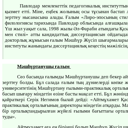
Павлодар мемлекеттік педагогикалық институттың
қызмет етті. Міне, еңбек жолының осы тұсынан бастап
зерттеу нысанасына алады. Ғалым «Лиро-эпосының стил
филологиясы тарихында Павлодар облысында алғашқылард
Үш жыл уақыт сала, 1998 жылы Әл-Фараби атындағы Қаза
мен стилі» атты кандидаттық диссертациясын ойдағы
докторлық жұмысын ғалым Мәшһүр Жүсіп шығармалары ле
институты жанындағы диссертациялық кеңестің мәжілісін
Мәшһүртанушы ғалым
Сөз басында ғалымды Мәшһүртанушы деп бекер ай
зерттеу болды. Бұл салада ғалым тың дүниелерді көпке 
университетінің Мәшһүртану ғылыми-практикалық орталығ
басып шығару міндетін өзіне басты мақсат етті. Бұл жөнін
қайраткері Серік Негимов былай дейді: «Айтмұхамет Қ
практикалық орталығының директоры міндетін атқарды. Мәш
бір орталықтандырылған жүйелі ғылыми бағыттағы ортал
туды».
Айтмұхамет аға ең бірінші болып Мәшһүр Жүсіп ш