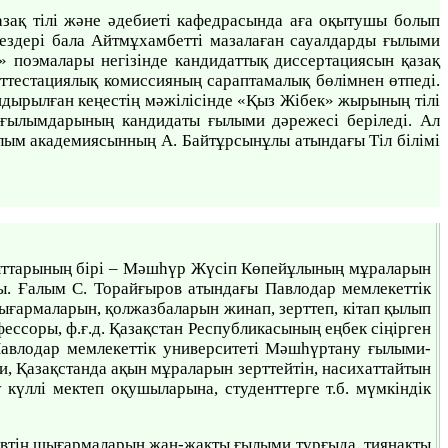
азақ тілі және әдебиеті кафедрасында аға оқытушы болып
ездері бала Айтмұхамбетті мазалаған сауалдарды ғылыми
 поэмалары негізінде кандидаттық диссертациясын қазақ
ттестациялық комиссияның сараптамалық бөлімнен өтпеді.
дырылған кеңестің мәжілісінде «Қыз Жібек» жырының тілі
 ғылымдарының кандидаты ғылыми дәрежесі беріледі. Ал
ым академиясынның А. Байтұрсынұлы атындағы Тіл білімі
ыттарының бірі – Мәшһүр Жүсіп Көпейұлының мұраларын
ды. Ғалым С. Торайғыров атындағы Павлодар мемлекеттік
ғармаларын, қолжазбаларын жинап, зерттеп, кітап қылып
фессоры, ф.ғ.д. Қазақстан Республикасының еңбек сіңірген
авлодар мемлекеттік университеті Мәшһүртану ғылыми-
, Қазақстанда ақын мұраларын зерттейтін, насихаттайтын
үллі мектеп оқушыларына, студенттерге т.б. мүмкіндік
евтің шығармаларын жан-жақты ғылыми тұрғыда, тиянақты