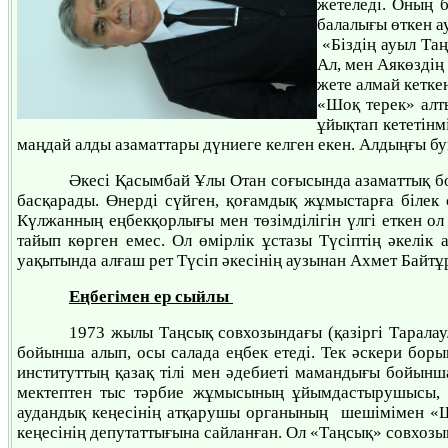
жетеледі. Оның б
балалығы өткен 
«Біздің ауыл Таң
Ал, мен Аякөздің
жете алмай кетке
«Шоқ терек» алт
ұйықтап кететінм
маңдай алды азаматтары дүниеге келген екен. Алдыңғы бу
Әкесі Қасымбай Ұлы Отан соғысында азаматтық бо
басқарады. Өнерді сүйген, қоғамдық жұмыстарға білек с
Күлжанның еңбекқорлығы мен төзімділігін үлгі еткен о
тайып көрген емес. Ол өмірлік ұстазы Түсіптің әкелі
уақытында алғаш рет Түсіп әкесінің аузынан Ахмет Байт
Еңбегімен ер сыйлы
1973 жылы Таңсық совхозындағы (қазіргі Таралау
бойынша алып, осы салада еңбек етеді. Тек әскери бо
институттың қазақ тілі мен әдебиеті мамандығы бойынша
мектептен тыс тәрбие жұмысының ұйымдастырушысы, о
аудандық кеңесінің атқарушы органының шешімімен «Ш
кеңесінің депутаттығына сайланған. Ол «Таңсық» совхоз