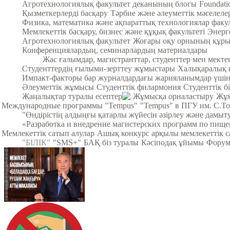
Агротехнологиялық факультет деканының блогы
Foundat
Қызметкерлерді басқару
Тәрбие және әлеуметтік мәселеле
Физика, математика және ақпараттық технологиялар факул
Мемлекеттік басқару, бизнес және құқық факультеті
Энерг
Агротехнологиялық факультет
Жоғары оқу орнының құры
Конференциялардың, семинарлардың материалдары
Жас ғалымдар, магистранттар, студенттер мен мек
Студенттердің ғылыми-зерттеу жұмыстары
Халықаралық 
Импакт-факторы бар журналдардағы жарияланымдар үші
Әлеуметтік жұмысы
Студенттік филармония
Студенттік б
Жаңалықтар туралы есептер
Жұмысқа орналастыру
Жұм
Международные программы "Tempus"
"Tempus" в ПГУ им. С.Т
"Өндірістің алдыңғы қатарлы жүйесін әзірлеу және дамыт
«Разработка и внедрение магистерских программ по пище
Мемлекеттік сатып алулар
Ашық конкурс арқылы мемлекеттік с
"БІЛІК"
"SMS+"
БАҚ біз туралы
Кәсіподақ ұйымы
Фору