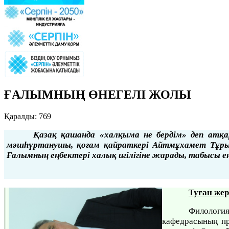
ҒАЛЫМНЫҢ ӨНЕГЕЛІ ЖОЛЫ
Қаралды: 769
Қазақ қашанда «халқыма не бердім» деп атқар
мәшһүртанушы, қоғам қайраткері Айтмұхамет Тұрышев
Ғалымның еңбектері халық игілігіне жарады, табысы еңб
Туған жер
Филологи
кафедрасының пр