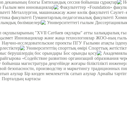
ion деканының блогы
Емтихандық сессия бойынша сұрақтар
Н
р
Ғылым мен инновациялар
Факультеттер
«Foundation» факуль
ьтеті
Металлургия, машинажасау және көлік факультеті
Cәулет–
етика факультеті
Гуманитарлық-педагогикалық факультеті
Химия
лымдық бөлімшелері
Университеттегі ғылым
Диссертациялық
теп оқушыларының "XVII Сатбаев оқулары" атты халықаралық ғ
қызмет
Инновациялар және жаңа технологиялар
ЖОО-ның ғылым
н
Научно-исследовательские проекты ПГУ
Ғылыми атақты ізден
ірлестіктер
Университеттің спорттық өмірі
Спорттық жетістікт
ыс берушілердің бос орындары
Бос орынды қосу
Академиялы
орайгырова
«Содействие развитию организаций образования чер
у бойынша магистратура деңгейінде жоғары біліктілікті инжене
вой безопасности, производству и маркетингу традиционных пи
атып алулар
Бір көзден мемлекеттік сатып алулар
Арнайы тәртіп
м
Порталдың картасы