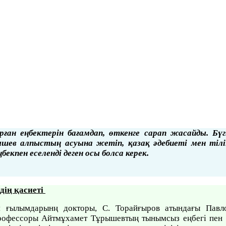
ған еңбектерін бағамдап, өткенге сарап жасайды. Бүгі
 алпыстың асуына жетіп, қазақ әдебиеті мен тіліне,
екпен еселенді деген осы болса керек.
дің қасиеті
я ғылымдарынң докторы, С. Торайғыров атындағы Павло
офессоры Айтмұхамет Тұрышевтың тынымсыз еңбегі пен қ