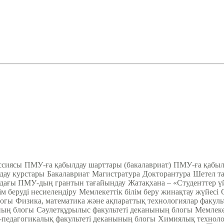
ссиясы
ПМУ-ға қабылдау шарттары (бакалавриат)
ПМУ-ға қабылд
ау курстары
Бакалавриат
Магистратура
Докторантура
Шетел та
ндағы ПМУ-дың грантын тағайындау
Жатақхана – «Студенттер ү
ім беруді несиелендіру
Мемлекеттік білім беру жинақтау жүйесі
логы
Физика, математика және ақпараттық технологиялар факул
ның блогы
Cәулетқұрылыс факультеті деканының блогы
Мемлеке
педагогикалық факультеті деканының блогы
Химиялық техноло