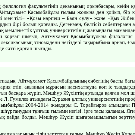
 филология факультетінің деканының орынбасары, кейін қ
 Айтмұхамет Қасымбайұлы ғылым жолына ден қойып, бір к
і мен тілі» «Қозы көрпеш – Баян сұлу» және «Қыз Жібек»
ың бірі болып қорғады. Дегенмен, белгісіз себептермен а
қ мемлекеттік ұлттық университетінің жанындағы мамандан
дай қорғап шығып, Айтмұхамет Қасымбайұлына филология
ксикасының этномәдени негіздері тақырыбына арнап, Ғыл
де сәтті қорғап шығады.
тпадық. Айтмұхамет Қасымбайұлының еңбегінің басты бағ
жария етіп, ақынның мұрасын насихаттауда көп іс тындыр
ын басқара жүріп, Мәшһүр Жүсіптің артында қалған мол шы
де Л. Гумилев атындағы Еуразия ұлттық университетінің про
асымбайұлы 2004-2014 жылдары С. Торайғыров атындағы П
һүртанудың тұңғыш ғылыми негізі, ірге тасы қаланды. Яғни
ық пайда болды. Мәшһүр Жүсіп шығармашылығын зерттеу к
ығармаларының тілін зерттеген ғалым. Мәшһүр Жүсіп Көпе