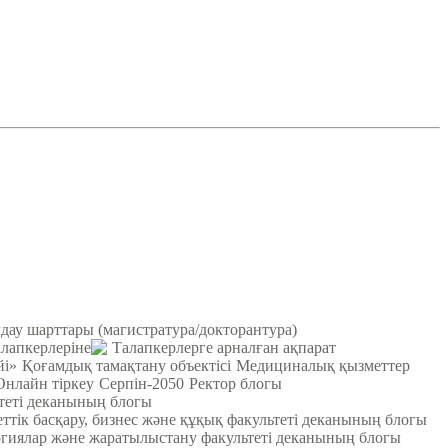
ау шарттары (магистратура/докторантура)
лапкерлеріне
Талапкерлерге арналған ақпарат
йі»
Қоғамдық тамақтану объектісі
Медициналық қызметтер
Онлайн тіркеу
Серпін-2050
Ректор блогы
ьтеті деканының блогы
ттік басқару, бизнес және құқық факультеті деканының блогы
гиялар және жаратылыстану факультеті деканының блогы